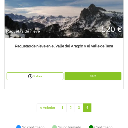
520 €
Raquetas de nieve
Raquetas de nieve en el Valle del Aragón y el Valle de Tena
+info
5 días
« Anterior
1
2
3
4
No confirmado
Grupo formado
Confirmado