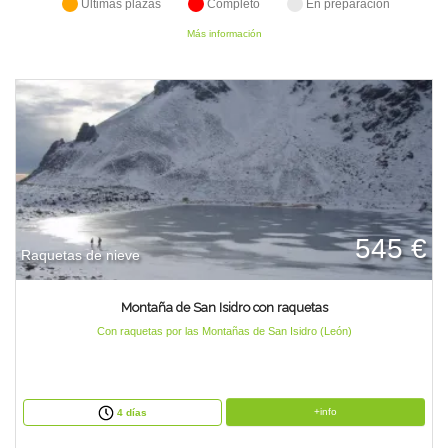
Últimas plazas
Completo
En preparación
TIENDA
Más información
CONTACTO
545 €
Raquetas de nieve
Montaña de San Isidro con raquetas
Con raquetas por las Montañas de San Isidro (León)
+info
4 días