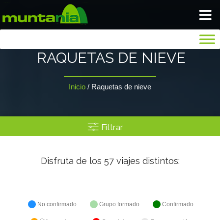
VIAJA TRANQUILO
RAQUETAS DE NIEVE
INICIO
Inicio
/
Raquetas de nieve
BLOG
Filtrar
NOSOTROS
Disfruta de los
57
viajes distintos:
GALERIA
SEGUROS
No confirmado
Grupo formado
Confirmado