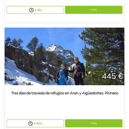
+info
1 día
445 €
Trekking
Tres días de travesía de refugios en Aran y Aigüestortes. Pirineos
+info
4 dias