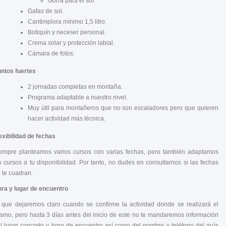
Gorra para el sol.
Gafas de sol.
Cantimplora mínimo 1,5 litro.
Botiquín y neceser personal.
Crema solar y protección labial.
Cámara de fotos.
ntos fuertes
2 jornadas completas en montaña.
Programa adaptable a nuestro nivel.
Muy útil para montañeros que no son escaladores pero que quieren
hacer actividad más técnica.
exibilidad de fechas
empre planteamos varios cursos con varias fechas, pero también adaptamos
s cursos a tu disponibilidad. Por tanto, no dudes en consultarnos si las fechas
 te cuadran.
ra y lugar de encuentro
 que dejaremos claro cuando se confirme la actividad donde se realizará el
smo, pero hasta 3 días antes del inicio de este no te mandaremos información
l lugar concreto y hora de encuentro así como del nombre y teléfono del guía