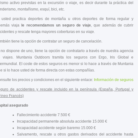
rismo activo previstas en la excursión o viaje, es decir durante la práctica del
nderismo, montañismo, esquí, bici, etc.
 usted practica deportes de montaña u otros deportes de forma regular y
demás viaja
le recomendamos un seguro de viaje
, que además de cubrir
cidentes y rescate tenga mayores coberturas en su viaje.
mbién tiene la opción de contratar un seguro de cancelación.
 no dispone de uno, tiene la opción de contratarlo a través de nuestra agencia
 viajes. Muntania Outdoors tramita los seguros con Ergo, Iris Global e
termundial. El coste de estos seguros es menor si lo hace a través de Muntania
e si lo hace usted de forma directa con estas compañías.
nsulte los precios y condiciones en el siguiente enlace:
Información de seguros
guro de accidentes y rescate incluido en la península (España, Portugal y
rineo Francés)
pital asegurado
Fallecimiento accidente 7.500 €
Incapacidad permanente absoluta accidente 15.000 €
Incapacidad accidente según baremo 15.000 €
Salvamento, rescate u otros gastos derivados del accidente hasta