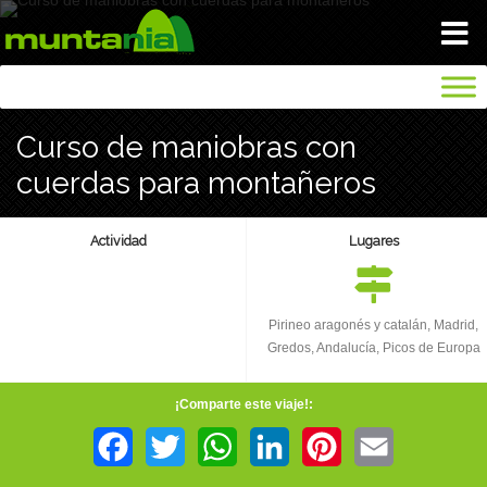
VIAJA TRANQUILO
Curso de maniobras con
INICIO
cuerdas para montañeros
BLOG
Actividad
Lugares
NOSOTROS
Pirineo aragonés y catalán, Madrid,
Gredos, Andalucía, Picos de Europa
GALERIA
¡Comparte este viaje!:
SEGUROS
Facebook
Twitter
WhatsApp
LinkedIn
Pinterest
Email