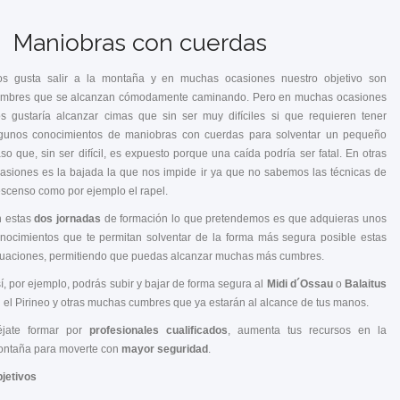
Maniobras con cuerdas
s gusta salir a la montaña y en muchas ocasiones nuestro objetivo son
mbres que se alcanzan cómodamente caminando. Pero en muchas ocasiones
s gustaría alcanzar cimas que sin ser muy difíciles si que requieren tener
gunos conocimientos de maniobras con cuerdas para solventar un pequeño
so que, sin ser difícil, es expuesto porque una caída podría ser fatal. En otras
asiones es la bajada la que nos impide ir ya que no sabemos las técnicas de
scenso como por ejemplo el rapel.
 estas
dos jornadas
de formación lo que pretendemos es que adquieras unos
nocimientos que te permitan solventar de la forma más segura posible estas
tuaciones, permitiendo que puedas alcanzar muchas más cumbres.
í, por ejemplo, podrás subir y bajar de forma segura al
Midi d´Ossau
o
Balaitus
 el Pirineo y otras muchas cumbres que ya estarán al alcance de tus manos.
éjate formar por
profesionales cualificados
, aumenta tus recursos en la
ntaña para moverte con
mayor seguridad
.
jetivos