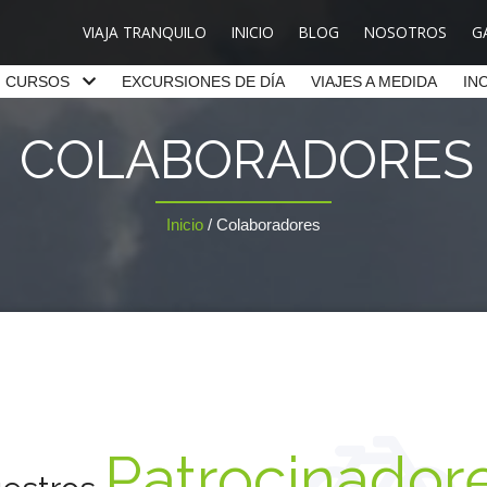
VIAJA TRANQUILO
INICIO
BLOG
NOSOTROS
G
CURSOS
EXCURSIONES DE DÍA
VIAJES A MEDIDA
IN
COLABORADORES
Inicio
/
Colaboradores
Patrocinador