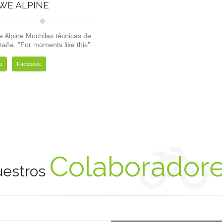
WE ALPINE
 Alpine Mochilas técnicas de
aña. "For moments like this"
b
Facebook
Colaborador
estros