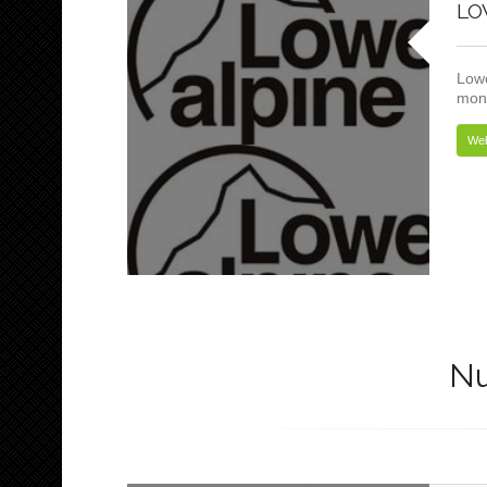
LO
Lowe
mont
We
Nu