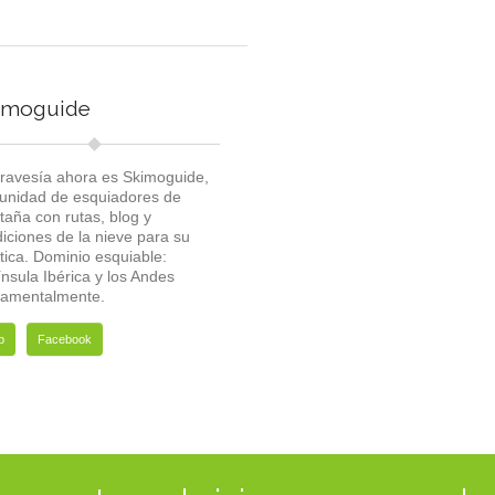
imoguide
travesía ahora es Skimoguide,
nidad de esquiadores de
aña con rutas, blog y
iciones de la nieve para su
tica. Dominio esquiable:
nsula Ibérica y los Andes
damentalmente.
b
Facebook