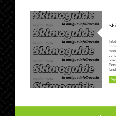
Sk
Info
comu
mont
cond
prác
Pení
fun
We