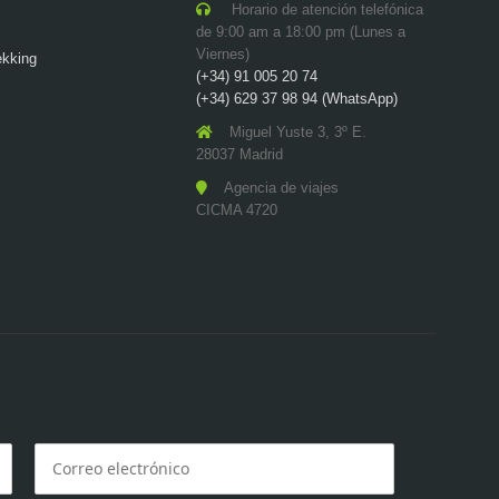
Horario de atención telefónica
de 9:00 am a 18:00 pm (Lunes a
Viernes)
ekking
(+34) 91 005 20 74
(+34) 629 37 98 94 (WhatsApp)
Miguel Yuste 3, 3º E.
28037 Madrid
Agencia de viajes
CICMA 4720