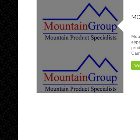
MO
Moun
espe
prod
Cam
We