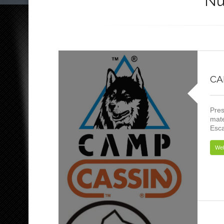
Nu
CA
Pres
mate
Esca
We