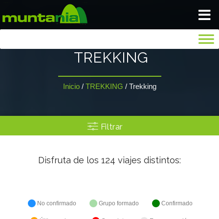
VIAJA TRANQUILO
TREKKING
INICIO
Inicio
/
TREKKING
/
Trekking
BLOG
Filtrar
NOSOTROS
Disfruta de los
124
viajes distintos:
GALERIA
SEGUROS
No confirmado
Grupo formado
Confirmado