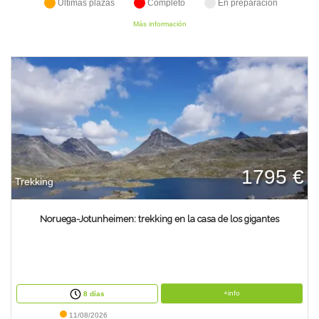
Últimas plazas
Completo
En preparación
TIENDA
Más información
CONTACTO
1795 €
Trekking
Noruega-Jotunheimen: trekking en la casa de los gigantes
+info
8 días
11/08/2026