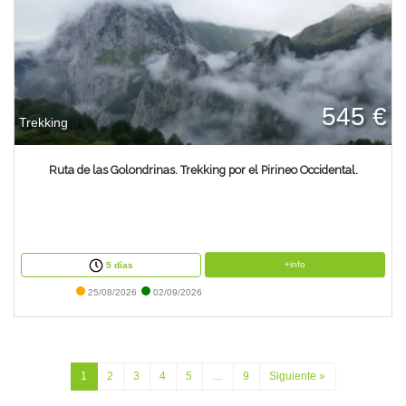
545 €
Trekking
Ruta de las Golondrinas. Trekking por el Pirineo Occidental.
+info
5 días
25/08/2026
02/09/2026
1
2
3
4
5
…
9
Siguiente »