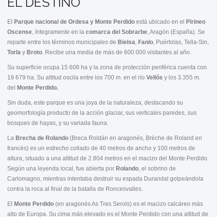
EL DESTINO
El
Parque nacional de Ordesa y Monte Perdido
está ubicado en el
Pirineo
Oscense
, íntegramente en la
comarca del Sobrarbe
, Aragón (España). Se
reparte entre los términos municipales de
Bielsa
,
Fanlo
, Puértolas, Tella-Sin,
Torla
y
Broto
. Recibe una media de más de 600 000 visitantes al año.
Su superficie ocupa 15 608 ha y la zona de protección periférica cuenta con
19 679 ha. Su altitud oscila entre los 700 m. en el río
Vellós
y los 3.355 m.
del
Monte Perdido.
Sin duda, este parque es una joya de la naturaleza, destacando su
geomorfología producto de la acción glaciar, sus verticales paredes, sus
bosques de hayas, y su variada fauna.
La
Brecha de Rolando
(Breca Roldán en aragonés, Brèche de Roland en
francés) es un estrecho collado de 40 metros de ancho y 100 metros de
altura, situado a una altitud de 2.804 metros en el macizo del Monte Perdido.
Según una leyenda local, fue abierta por
Rolando
, el sobrino de
Carlomagno, mientras intentaba destruir su espada Durandal golpeándola
contra la roca al final de la batalla de Roncesvalles.
El
Monte Perdido
(en aragonés As Tres Serols) es el macizo calcáreo más
alto de Europa. Su cima más elevado es el Monte Perdido con una altitud de