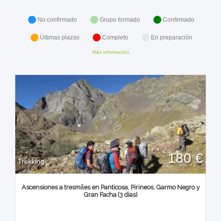
No confirmado
Grupo formado
Confirmado
Últimas plazas
Completo
En preparación
Más información
180 €
Trekking
Ascensiones a tresmiles en Panticosa, Pirineos. Garmo Negro y
Gran Facha (3 días)