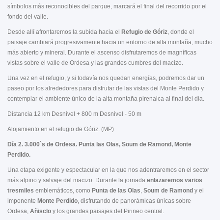
símbolos más reconocibles del parque, marcará el final del recorrido por el
fondo del valle.
Desde allí afrontaremos la subida hacia el
Refugio de Góriz
, donde el
paisaje cambiará progresivamente hacia un entorno de alta montaña, mucho
más abierto y mineral. Durante el ascenso disfrutaremos de magníficas
vistas sobre el valle de Ordesa y las grandes cumbres del macizo.
Una vez en el refugio, y si todavía nos quedan energías, podremos dar un
paseo por los alrededores para disfrutar de las vistas del Monte Perdido y
contemplar el ambiente único de la alta montaña pirenaica al final del día.
Distancia 12 km Desnivel + 800 m Desnivel - 50 m
Alojamiento en el refugio de Góriz. (MP)
Día 2. 3.000`s de Ordesa. Punta las Olas, Soum de Ramond, Monte
Perdido.
Una etapa exigente y espectacular en la que nos adentraremos en el sector
más alpino y salvaje del macizo. Durante la jornada
enlazaremos varios
tresmiles
emblemáticos, como
Punta de las Olas
,
Soum de Ramond
y el
imponente
Monte Perdido
, disfrutando de panorámicas únicas sobre
Ordesa,
Añisclo
y los grandes paisajes del Pirineo central.