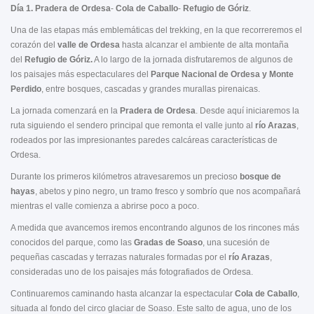
Día 1.
Pradera de Ordesa
-
Cola de Caballo
-
Refugio de Góriz
.
Una de las etapas más emblemáticas del trekking, en la que recorreremos el
corazón del
valle de Ordesa
hasta alcanzar el ambiente de alta montaña
del
Refugio de Góriz.
A lo largo de la jornada disfrutaremos de algunos de
los paisajes más espectaculares del
Parque Nacional de Ordesa y Monte
Perdido
, entre bosques, cascadas y grandes murallas pirenaicas.
La jornada comenzará en la
Pradera de Ordesa
. Desde aquí iniciaremos la
ruta siguiendo el sendero principal que remonta el valle junto al
río Arazas
,
rodeados por las impresionantes paredes calcáreas características de
Ordesa.
Durante los primeros kilómetros atravesaremos un precioso
bosque de
hayas
, abetos y pino negro, un tramo fresco y sombrío que nos acompañará
mientras el valle comienza a abrirse poco a poco.
A medida que avancemos iremos encontrando algunos de los rincones más
conocidos del parque, como las
Gradas de Soaso
, una sucesión de
pequeñas cascadas y terrazas naturales formadas por el
río Arazas
,
consideradas uno de los paisajes más fotografiados de Ordesa.
Continuaremos caminando hasta alcanzar la espectacular
Cola de Caballo
,
situada al fondo del circo glaciar de Soaso. Este salto de agua, uno de los