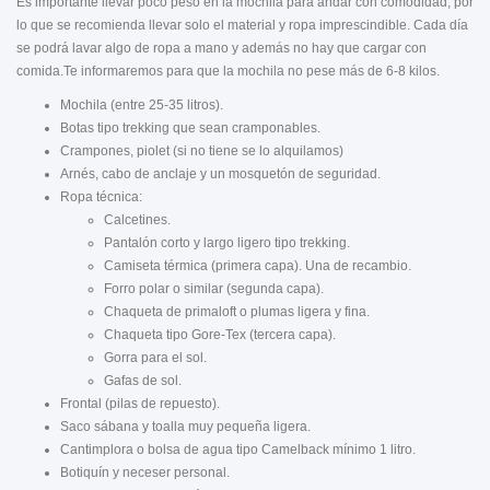
Es importante llevar poco peso en la mochila para andar con comodidad, por
lo que se recomienda llevar solo el material y ropa imprescindible. Cada día
se podrá lavar algo de ropa a mano y además no hay que cargar con
comida.Te informaremos para que la mochila no pese más de 6-8 kilos.
Mochila (entre 25-35 litros).
Botas tipo trekking que sean cramponables.
Crampones, piolet (si no tiene se lo alquilamos)
Arnés, cabo de anclaje y un mosquetón de seguridad.
Ropa técnica:
Calcetines.
Pantalón corto y largo ligero tipo trekking.
Camiseta térmica (primera capa). Una de recambio.
Forro polar o similar (segunda capa).
Chaqueta de primaloft o plumas ligera y fina.
Chaqueta tipo Gore-Tex (tercera capa).
Gorra para el sol.
Gafas de sol.
Frontal (pilas de repuesto).
Saco sábana y toalla muy pequeña ligera.
Cantimplora o bolsa de agua tipo Camelback mínimo 1 litro.
Botiquín y neceser personal.