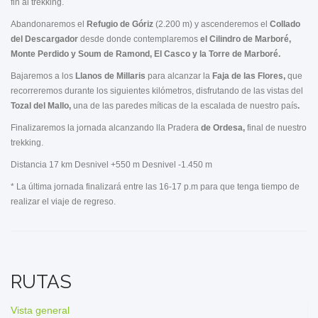
fin al trekking.
Abandonaremos el
Refugio de Góriz
(2.200 m) y ascenderemos
el
Collado
del Descargador
desde donde contemplaremos
el Cilindro de Marboré,
Monte Perdido y Soum de Ramond, El Casco y la Torre de Marboré.
Bajaremos a los
Llanos de Millaris
para alcanzar la
Faja de las Flores,
que
recorreremos durante los siguientes kilómetros, disfrutando de las vistas del
Tozal del Mallo,
una de las paredes míticas de la escalada de nuestro país
.
Finalizaremos la jornada alcanzando lla Pradera
de Ordesa,
final de nuestro
trekking.
Distancia 17 km Desnivel +550 m Desnivel -1.450 m
* La última jornada finalizará entre las 16-17 p.m para que tenga tiempo de
realizar el viaje de regreso.
RUTAS
Vista general