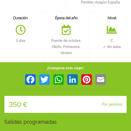
TIENDA
Perdido, Aragón España
Duración
Época del año
Nivel
CONTACTO
3 días
Puente de octubre,
C
Otoño, Primavera,
⤤ Ver tabla
Verano
¡Comparte este viaje!:
Facebook
Twitter
WhatsApp
LinkedIn
Pinterest
Email
350 €
Por persona
Salidas programadas