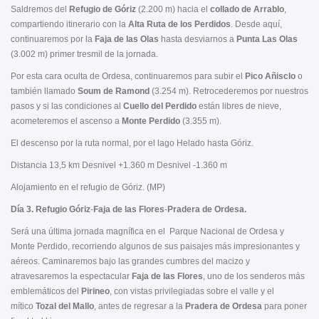
Saldremos del
Refugio de Góriz
(2.200 m) hacia el
collado de Arrablo
,
compartiendo itinerario con la
Alta Ruta de los Perdidos
. Desde aquí,
continuaremos por la
Faja de las Olas
hasta desviarnos a
Punta Las Olas
(3.002 m) primer tresmil de la jornada.
Por esta cara oculta de Ordesa, continuaremos para subir el
Pico Añisclo
o
también llamado
Soum de Ramond
(3.254 m). Retrocederemos por nuestros
pasos y si las condiciones al
Cuello del Perdido
están libres de nieve,
acometeremos el ascenso a
Monte Perdido
(3.355 m).
El descenso por la ruta normal, por el lago Helado hasta Góriz.
Distancia 13,5 km Desnivel +1.360 m Desnivel -1.360 m
Alojamiento en el refugio de Góriz. (MP)
Día 3. Refugio Góriz
-
Faja de las Flores
-
Pradera de Ordesa.
Será una última jornada magnífica en el Parque Nacional de Ordesa y
Monte Perdido, recorriendo algunos de sus paisajes más impresionantes y
aéreos. Caminaremos bajo las grandes cumbres del macizo y
atravesaremos la espectacular
Faja de las Flores
, uno de los senderos más
emblemáticos del
Pirineo
, con vistas privilegiadas sobre el valle y el
mítico
Tozal del Mallo
, antes de regresar a la
Pradera de Ordesa
para poner