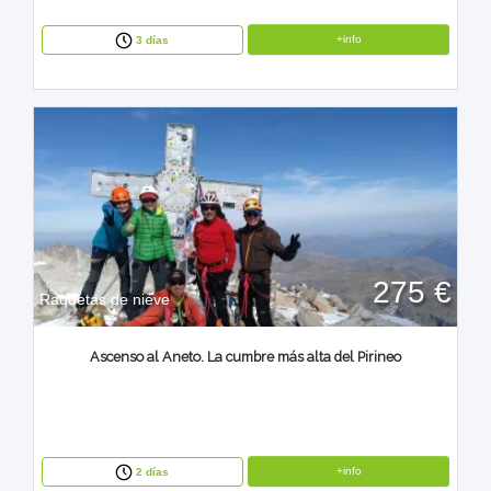
+info
3 días
275 €
Raquetas de nieve
Ascenso al Aneto. La cumbre más alta del Pirineo
+info
2 días