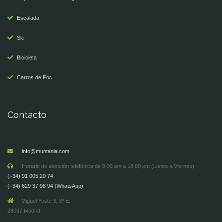
Escalada
Ski
Bicicleta
Carros de Foc
Contacto
info@muntania.com
Horario de atención telefónica de 9:00 am a 18:00 pm (Lunes a Viernes)
(+34) 91 005 20 74
(+34) 629 37 98 94 (WhatsApp)
Miguel Yuste 3, 3º E.
28037 Madrid