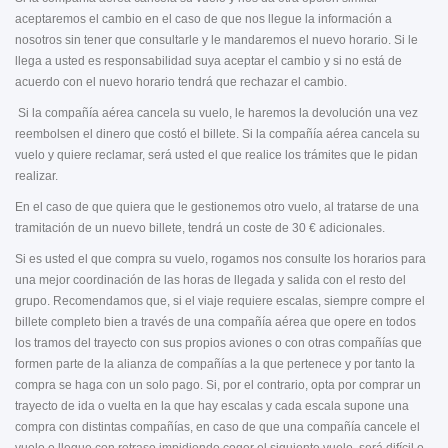
aceptaremos el cambio en el caso de que nos llegue la información a
nosotros sin tener que consultarle y le mandaremos el nuevo horario. Si le
llega a usted es responsabilidad suya aceptar el cambio y si no está de
acuerdo con el nuevo horario tendrá que rechazar el cambio.
Si la compañía aérea cancela su vuelo, le haremos la devolución una vez
reembolsen el dinero que costó el billete. Si la compañía aérea cancela su
vuelo y quiere reclamar, será usted el que realice los trámites que le pidan
realizar.
En el caso de que quiera que le gestionemos otro vuelo, al tratarse de una
tramitación de un nuevo billete, tendrá un coste de 30 € adicionales.
Si es usted el que compra su vuelo, rogamos nos consulte los horarios para
una mejor coordinación de las horas de llegada y salida con el resto del
grupo. Recomendamos que, si el viaje requiere escalas, siempre compre el
billete completo bien a través de una compañía aérea que opere en todos
los tramos del trayecto con sus propios aviones o con otras compañías que
formen parte de la alianza de compañías a la que pertenece y por tanto la
compra se haga con un solo pago. Si, por el contrario, opta por comprar un
trayecto de ida o vuelta en la que hay escalas y cada escala supone una
compra con distintas compañías, en caso de que una compañía cancele el
vuelo o llegue con retraso impidiendo coger el siguiente vuelo, será difícil o