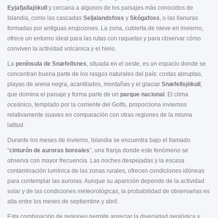
Eyjafjallajökull
y cercana a algunos de los paisajes más conocidos de
Islandia, como las cascadas
Seljalandsfoss
y
Skógafoss
, o las llanuras
formadas por antiguas erupciones. La zona, cubierta de nieve en invierno,
ofrece un entorno ideal para las rutas con raquetas y para observar cómo
conviven la actividad volcánica y el hielo.
La
península de Snæfellsnes
, situada en el oeste, es un espacio donde se
concentran buena parte de los rasgos naturales del país: costas abruptas,
playas de arena negra, acantilados, montañas y el glaciar
Snæfellsjökull
,
que domina el paisaje y forma parte de un
parque nacional
. El clima
oceánico, templado por la corriente del Golfo, proporciona inviernos
relativamente suaves en comparación con otras regiones de la misma
latitud.
Durante los meses de invierno, Islandia se encuentra bajo el llamado
“
cinturón de auroras boreales
”, una franja donde este fenómeno se
observa con mayor frecuencia. Las noches despejadas y la escasa
contaminación lumínica de las zonas rurales, ofrecen condiciones idóneas
para contemplar las auroras. Aunque su aparición depende de la actividad
solar y de las condiciones meteorológicas, la probabilidad de observarlas es
alta entre los meses de septiembre y abril.
Esta combinación de regiones permite apreciar la diversidad geológica y