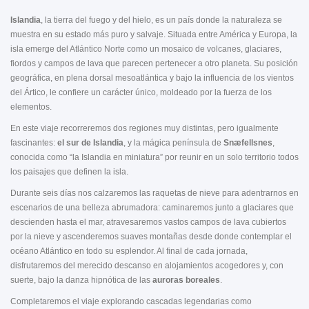
Islandia
, la tierra del fuego y del hielo, es un país donde la naturaleza se
muestra en su estado más puro y salvaje. Situada entre América y Europa, la
isla emerge del Atlántico Norte como un mosaico de volcanes, glaciares,
fiordos y campos de lava que parecen pertenecer a otro planeta. Su posición
geográfica, en plena dorsal mesoatlántica y bajo la influencia de los vientos
del Ártico, le confiere un carácter único, moldeado por la fuerza de los
elementos.
En este viaje recorreremos dos regiones muy distintas, pero igualmente
fascinantes:
el sur de Islandia
, y la mágica península de
Snæfellsnes
,
conocida como “la Islandia en miniatura” por reunir en un solo territorio todos
los paisajes que definen la isla.
Durante seis días nos calzaremos las raquetas de nieve para adentrarnos en
escenarios de una belleza abrumadora: caminaremos junto a glaciares que
descienden hasta el mar, atravesaremos vastos campos de lava cubiertos
por la nieve y ascenderemos suaves montañas desde donde contemplar el
océano Atlántico en todo su esplendor. Al final de cada jornada,
disfrutaremos del merecido descanso en alojamientos acogedores y, con
suerte, bajo la danza hipnótica de las
auroras
boreales
.
Completaremos el viaje explorando cascadas legendarias como