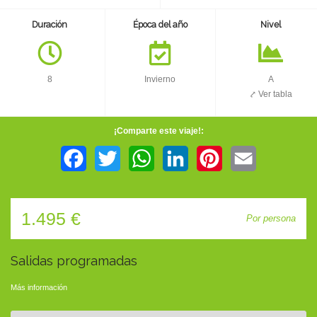
TIENDA
Duración
Época del año
Nivel
CONTACTO
8
Invierno
A
⤤ Ver tabla
¡Comparte este viaje!:
Facebook
Twitter
WhatsApp
LinkedIn
Pinterest
Email
1.495 €
Por persona
Salidas programadas
Más información