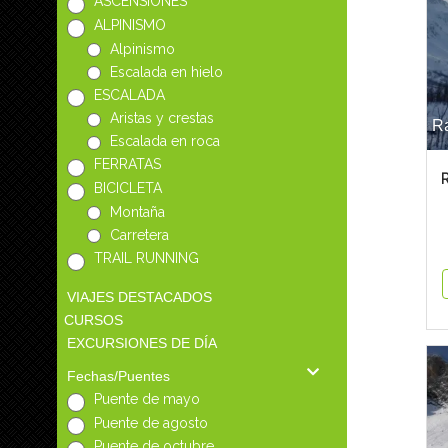
ASCENSIONES
ALPINISMO
Alpinismo
Escalada en hielo
ESCALADA
Aristas y crestas
Ra
Escalada en roca
FERRATAS
R
BICICLETA
Montaña
Carretera
TRAIL RUNNING
VIAJES DESTACADOS
CURSOS
EXCURSIONES DE DÍA
Fechas/Puentes
Puente de mayo
Puente de agosto
Puente de octubre