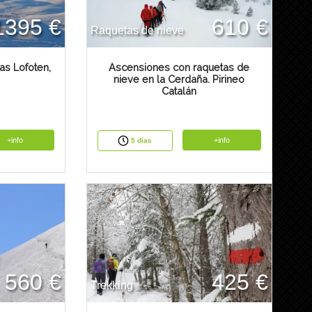
1395 €
610 €
Raquetas de nieve
as Lofoten,
Ascensiones con raquetas de
nieve en la Cerdaña. Pirineo
Catalán
+info
+info
5 días
560 €
425 €
Trekking