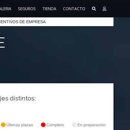
ALERIA
SEGUROS
TIENDA
CONTACTO
CENTIVOS DE EMPRESA
E
jes distintos:
Últimas plazas
Completo
En preparación