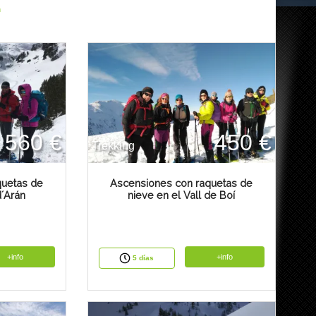
n
560 €
450 €
Trekking
quetas de
Ascensiones con raquetas de
d´Arán
nieve en el Vall de Boí
+info
+info
5 días