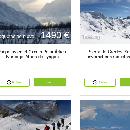
1490 €
quetas de nieve
Trekking
aquetas en el Círculo Polar Ártico.
Sierra de Gredos. S
Noruega, Alpes de Lyngen
invernal con raquetas
+info
8 días
2 días