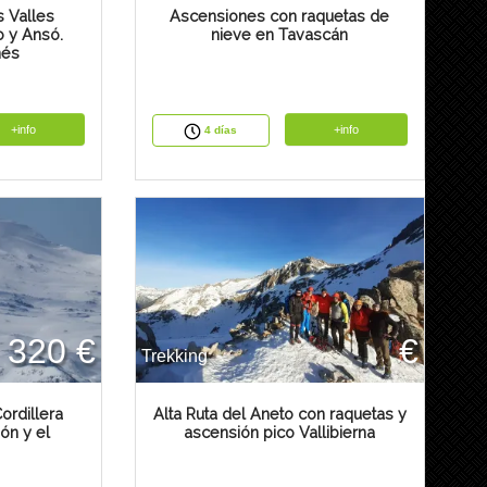
s Valles
Ascensiones con raquetas de
o y Ansó.
nieve en Tavascán
nés
+info
+info
4 días
320 €
€
Trekking
ordillera
Alta Ruta del Aneto con raquetas y
nón y el
ascensión pico Vallibierna
o