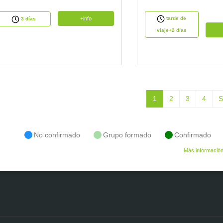
+info
tarde de
3 días
viaje+2 días
1
2
3
4
S
No confirmado
Grupo formado
Confirmado
Más informació