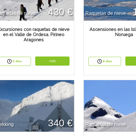
430 €
quetas de nieve
Raquetas de nieve
Excursiones con raquetas de nieve
Ascensiones en las Isl
en el Valle de Ordesa. Pirineo
Noruega
Aragones
+info
5 días
8 días
340 €
ekking
Raquetas de nieve