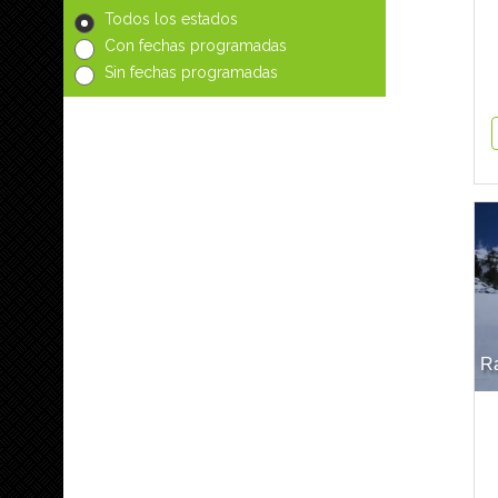
Todos los estados
Con fechas programadas
Sin fechas programadas
Ra