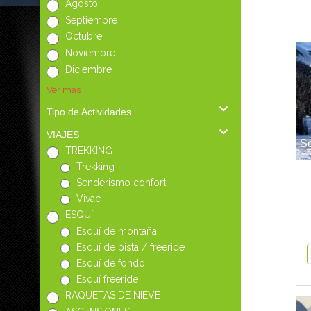
Agosto
Septiembre
Octubre
Noviembre
Diciembre
Ver más
Tipo de Actividades
VIAJES
Se
TREKKING
Trekking
Senderismo confort
Vivac
ESQUí
Esquí de montaña
Esquí de pista / freeride
Esquí de fondo
Esquí freeride
RAQUETAS DE NIEVE