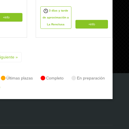
3 días y tarde
+info
de aproximación a
+info
La Renclusa
iguiente »
Últimas plazas
Completo
En preparación
n