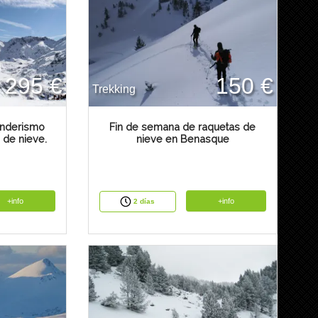
295 €
150 €
Trekking
enderismo
Fin de semana de raquetas de
 de nieve.
nieve en Benasque
+info
+info
2 días