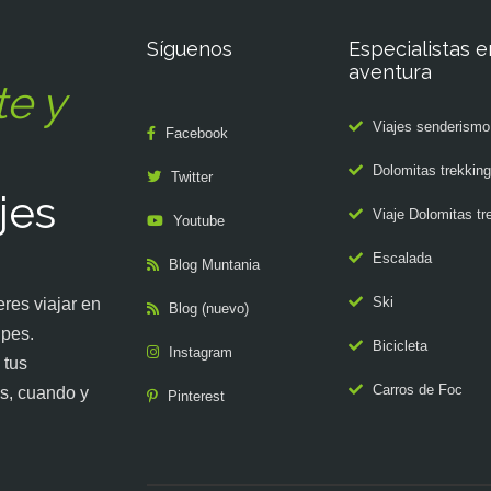
Síguenos
Especialistas e
aventura
te y
Viajes senderismo
Facebook
Dolomitas trekking
Twitter
jes
Viaje Dolomitas tr
Youtube
Escalada
Blog Muntania
Ski
res viajar en
Blog (nuevo)
upes.
Bicicleta
Instagram
 tus
Carros de Foc
s, cuando y
Pinterest