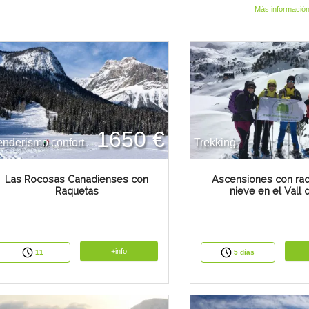
Más informació
1650 €
nderismo confort
Trekking
Las Rocosas Canadienses con
Ascensiones con ra
Raquetas
nieve en el Vall 
+info
11
5 días