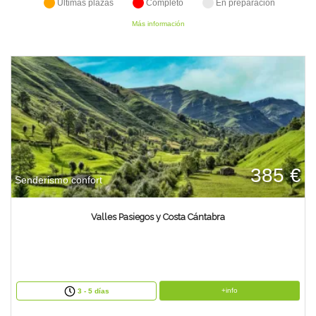
Últimas plazas
Completo
En preparación
TIENDA
Más información
CONTACTO
385 €
Senderismo confort
Valles Pasiegos y Costa Cántabra
+info
3 - 5 días