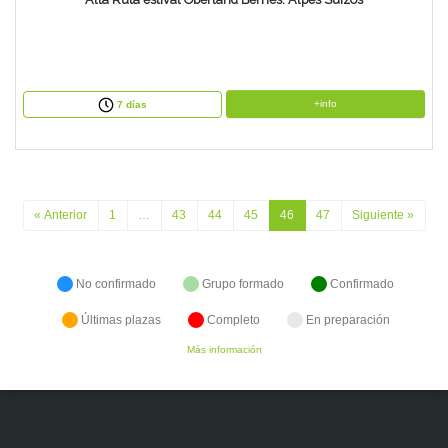
+info
7 días
« Anterior
1
…
43
44
45
46
47
Siguiente »
No confirmado
Grupo formado
Confirmado
Últimas plazas
Completo
En preparación
Más información