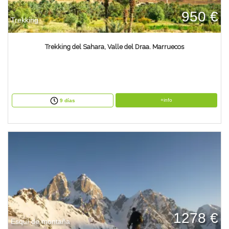
950 €
Trekking
Trekking del Sahara, Valle del Draa. Marruecos
+info
9 días
1278 €
Esquí de montaña