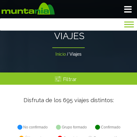
VIAJA TRANQUILO
VIAJES
INICIO
Inicio
/
Viajes
BLOG
Filtrar
NOSOTROS
Disfruta de los
695
viajes distintos:
GALERIA
SEGUROS
No confirmado
Grupo formado
Confirmado