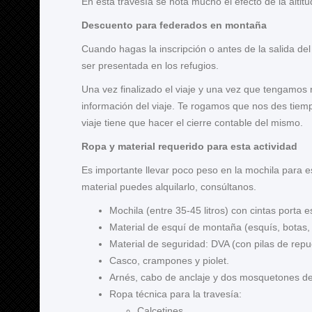
En esta travesía se nota mucho el efecto de la altitu
Descuento para federados en montaña
Cuando hagas la inscripción o antes de la salida del 
ser presentada en los refugios.
Una vez finalizado el viaje y una vez que tengamos 
información del viaje. Te rogamos que nos des tiem
viaje tiene que hacer el cierre contable del mismo.
Ropa y material requerido para esta actividad
Es importante llevar poco peso en la mochila para e
material puedes alquilarlo, consúltanos.
Mochila (entre 35-45 litros) con cintas porta e
Material de esquí de montaña (esquís, botas,
Material de seguridad: DVA (con pilas de repu
Casco, crampones y piolet.
Arnés, cabo de anclaje y dos mosquetones de 
Ropa técnica para la travesía:
Calcetines.