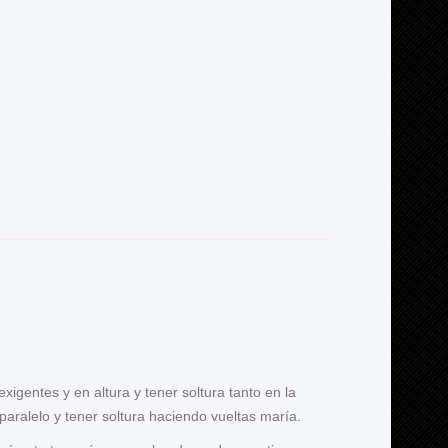
igentes y en altura y tener soltura tanto en la
aralelo y tener soltura haciendo vueltas maría.