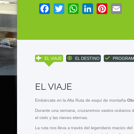
Facebook
Twitter
WhatsApp
LinkedIn
Pinterest
Email
EL VIAJE
EL DESTINO
PROGRAM
EL VIAJE
Embárcate en la Alta Ruta de esquí de montaña
Obe
Durante una semana, cruzaremos vastos océanos de
el cielo y las nieves eternas.
La ruta nos lleva a través del legendario macizo del