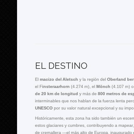
EL DESTINO
El
macizo del Aletsch
y la región del
Oberland be
el F
insteraarhorn
(4.274 m), el
Mönch
(4.107 m) o
de 20 km de longitud
y más de
800 metros de es
interminables que nos hablan de la fuerza lenta per
UNESCO
por su valor natural excepcional y su impo
Históricamente, esta zona ha sido también un escena
estos glaciares y cumbres, contribuyendo a mapear, 
de cremallera —el más alto de Europa, inaugurado e