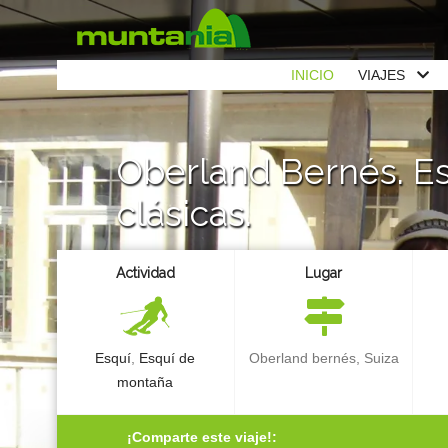
INICIO
VIAJES
Oberland Bernés. Es
clásicas.
Actividad
Lugar
Esquí
,
Esquí de
Oberland bernés, Suiza
montaña
¡Comparte este viaje!: