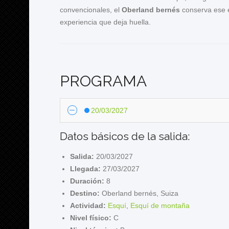
convencionales, el
Oberland bernés
conserva ese es
experiencia que deja huella.
PROGRAMA
20/03/2027
Datos básicos de la salida:
Salida:
20/03/2027
Llegada:
27/03/2027
Duración:
8
Destino:
Oberland bernés, Suiza
Actividad:
Esquí
,
Esquí de montaña
Nivel físico:
C