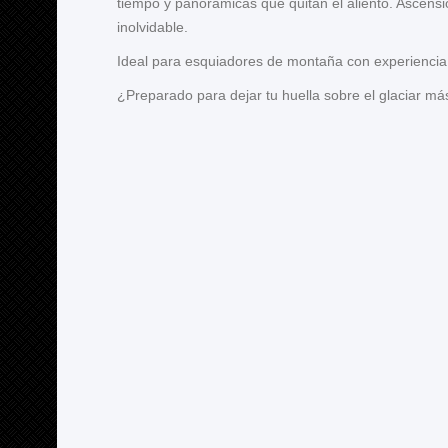
tiempo y panorámicas que quitan el aliento. Ascens
inolvidable.
Ideal para esquiadores de montaña con experiencia 
¿Preparado para dejar tu huella sobre el glaciar má