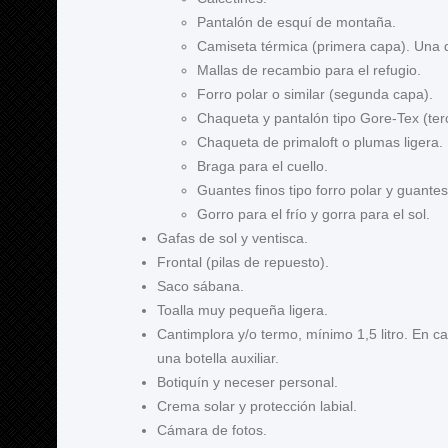
Pantalón de esquí de montaña.
Camiseta térmica (primera capa). Una d
Mallas de recambio para el refugio.
Forro polar o similar (segunda capa).
Chaqueta y pantalón tipo Gore-Tex (ter
Chaqueta de primaloft o plumas ligera.
Braga para el cuello.
Guantes finos tipo forro polar y guante
Gorro para el frío y gorra para el sol.
Gafas de sol y ventisca.
Frontal (pilas de repuesto).
Saco sábana.
Toalla muy pequeña ligera.
Cantimplora y/o termo, mínimo 1,5 litro. En 
una botella auxiliar.
Botiquín y neceser personal.
Crema solar y protección labial.
Cámara de fotos.