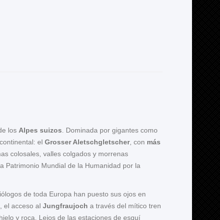
de los
Alpes suizos
. Dominada por gigantes como
continental: el
Grosser Aletschgletscher
, con
más
as colosales, valles colgados y morrenas
ada Patrimonio Mundial de la Humanidad por la
aciólogos de toda Europa han puesto sus ojos en
, el acceso al
Jungfraujoch
a través del mítico tren
elo y roca. Lejos de las estaciones de esquí