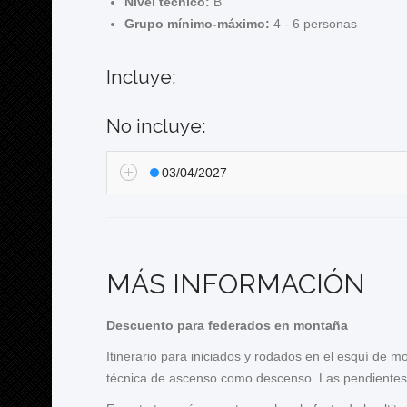
Nivel técnico:
B
Grupo mínimo-máximo:
4 - 6 personas
Incluye:
No incluye:
03/04/2027
MÁS INFORMACIÓN
Descuento para federados en montaña
Itinerario para iniciados y rodados en el esquí de m
técnica de ascenso como descenso. Las pendientes p