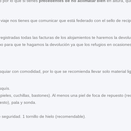
d por lo que si tienes
precedentes de no aclimatar bien
en altura, qu
viaje nos tienes que comunicar que está federado con el sello de recipr
registradas todas las facturas de los alojamientos te haremos la devol
po para que te hagamos la devolución ya que los refugios en ocasiones
squiar con comodidad, por lo que se recomienda llevar solo material lig
squís.
 pieles, cuchillas, bastones). Al menos una piel de foca de repuesto (
esto), pala y sonda.
seguridad. 1 tornillo de hielo (recomendable).