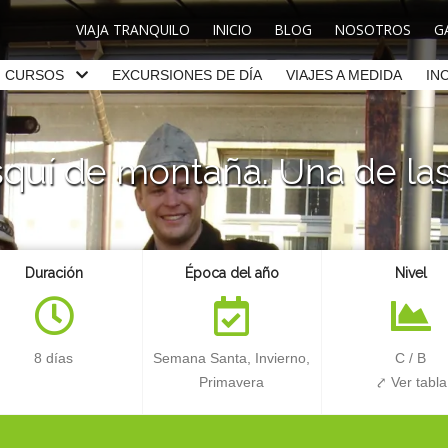
VIAJA TRANQUILO
INICIO
BLOG
NOSOTROS
G
CURSOS
EXCURSIONES DE DÍA
VIAJES A MEDIDA
IN
quí de montaña. Una de la
Duración
Época del año
Nivel
8 días
Semana Santa, Invierno,
C
/
B
Primavera
⤤ Ver tabla