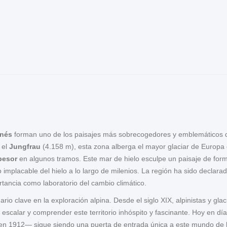
rnés
forman uno de los paisajes más sobrecogedores y emblemáticos 
 el
Jungfrau
(4.158 m), esta zona alberga el mayor glaciar de Europa 
pesor
en algunos tramos. Este mar de hielo esculpe un paisaje de form
o implacable del hielo a lo largo de milenios. La región ha sido declar
rtancia como laboratorio del cambio climático.
rio clave en la exploración alpina. Desde el siglo XIX, alpinistas y gl
escalar y comprender este territorio inhóspito y fascinante. Hoy en día
n 1912— sigue siendo una puerta de entrada única a este mundo de hi