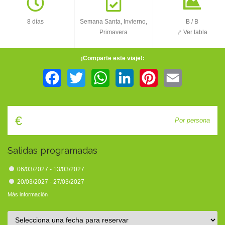
TIENDA
8 días
Semana Santa, Invierno,
B
/
B
Primavera
⤤ Ver tabla
CONTACTO
¡Comparte este viaje!:
Facebook
Twitter
WhatsApp
LinkedIn
Pinterest
Email
€
Por persona
Salidas programadas
06/03/2027 - 13/03/2027
20/03/2027 - 27/03/2027
Más información