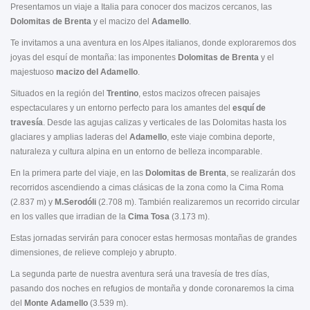
Presentamos un viaje a Italia para conocer dos macizos cercanos, las
Dolomitas de Brenta
y el macizo del
Adamello
.
Te invitamos a una aventura en los Alpes italianos, donde exploraremos dos
joyas del esquí de montaña: las imponentes
Dolomitas de Brenta
y el
majestuoso
macizo del Adamello
.
Situados en la región del
Trentino
, estos macizos ofrecen paisajes
espectaculares y un entorno perfecto para los amantes del
esquí de
travesía
. Desde las agujas calizas y verticales de las Dolomitas hasta los
glaciares y amplias laderas del
Adamello
, este viaje combina deporte,
naturaleza y cultura alpina en un entorno de belleza incomparable.
En la primera parte del viaje, en las
Dolomitas de Brenta
, se realizarán dos
recorridos ascendiendo a cimas clásicas de la zona como la Cima Roma
(2.837 m) y
M.Serodóli
(2.708 m). También realizaremos un recorrido circular
en los valles que irradian de la
Cima Tosa
(3.173 m).
Estas jornadas servirán para conocer estas hermosas montañas de grandes
dimensiones, de relieve complejo y abrupto.
La segunda parte de nuestra aventura será una travesía de tres días,
pasando dos noches en refugios de montaña y donde coronaremos la cima
del
Monte Adamello
(3.539 m).