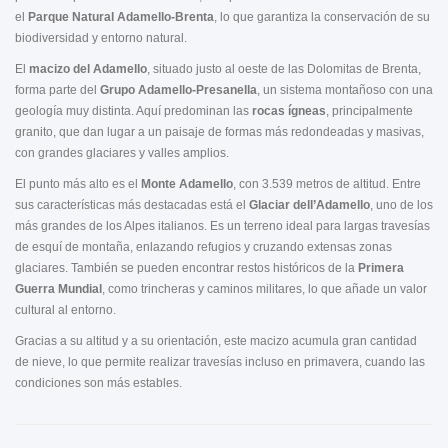
el
Parque Natural Adamello-Brenta
, lo que garantiza la conservación de su
biodiversidad y entorno natural.
El
macizo del Adamello
, situado justo al oeste de las Dolomitas de Brenta,
forma parte del
Grupo Adamello-Presanella
, un sistema montañoso con una
geología muy distinta. Aquí predominan las
rocas ígneas
, principalmente
granito, que dan lugar a un paisaje de formas más redondeadas y masivas,
con grandes glaciares y valles amplios.
El punto más alto es el
Monte Adamello
, con 3.539 metros de altitud. Entre
sus características más destacadas está el
Glaciar dell’Adamello
, uno de los
más grandes de los Alpes italianos. Es un terreno ideal para largas travesías
de esquí de montaña, enlazando refugios y cruzando extensas zonas
glaciares. También se pueden encontrar restos históricos de la
Primera
Guerra Mundial
, como trincheras y caminos militares, lo que añade un valor
cultural al entorno.
Gracias a su altitud y a su orientación, este macizo acumula gran cantidad
de nieve, lo que permite realizar travesías incluso en primavera, cuando las
condiciones son más estables.