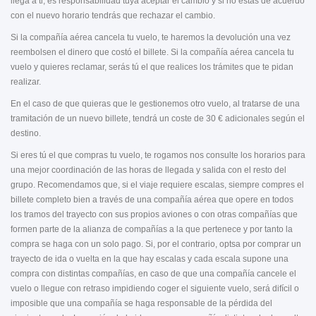
llega a ti, es responsabilidad tuya aceptar el cambio y si no estás de acuerdo
con el nuevo horario tendrás que rechazar el cambio.
Si la compañía aérea cancela tu vuelo, te haremos la devolución una vez
reembolsen el dinero que costó el billete. Si la compañía aérea cancela tu
vuelo y quieres reclamar, serás tú el que realices los trámites que te pidan
realizar.
En el caso de que quieras que le gestionemos otro vuelo, al tratarse de una
tramitación de un nuevo billete, tendrá un coste de 30 € adicionales según el
destino.
Si eres tú el que compras tu vuelo, te rogamos nos consulte los horarios para
una mejor coordinación de las horas de llegada y salida con el resto del
grupo. Recomendamos que, si el viaje requiere escalas, siempre compres el
billete completo bien a través de una compañía aérea que opere en todos
los tramos del trayecto con sus propios aviones o con otras compañías que
formen parte de la alianza de compañías a la que pertenece y por tanto la
compra se haga con un solo pago. Si, por el contrario, optsa por comprar un
trayecto de ida o vuelta en la que hay escalas y cada escala supone una
compra con distintas compañías, en caso de que una compañía cancele el
vuelo o llegue con retraso impidiendo coger el siguiente vuelo, será difícil o
imposible que una compañía se haga responsable de la pérdida del