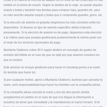
cosas y en cabina la mochila de ataque con el resto de las cosas que no has
metido en la bolsa de esquís. Según el destino de tu viaje, se puede alquilar
esquís y botas y también hay tiendas para comprar ropa, guantes etc. pero
es más sencillo alquilar esquís y botas que ir comprando guantes, gorro, etc.
Si la elección de asiento es gratuita elegiremos los más cómodos entre los
disponibles. Si deseas un tipo de asiento específico debes indicarlo
previamente. Si la elección de asiento es de pago, dejaremos esta elección
a tu criterio para que puedas gestionarla posteriormente tú mismo junto con
el resto de los servicios opcionales de pago.
Muntania Outdoors cobra 30 € según destino en concepto de gastos de
emisión del billete en el caso de que se opte por que seamos nosotros los
que la compra.
Este servicio no incluye gestiones para hacer el checking previo a tu vuelo
(lo tendrás que hacer tu).
Si por cualquier motivo, ajeno a Muntania Outdoors, tuvieras que cancelar tu
vuelo, será responsabilidad tuya hacer los trámites con la compañía aérea.
Si la compañía aérea cancela tu vuelo y nos da otra opción similar
aceptaremos el cambio en el caso de que nos llegue la información a
nosotros sin tener que consultarte y te mandaremos el nuevo horario. Si te