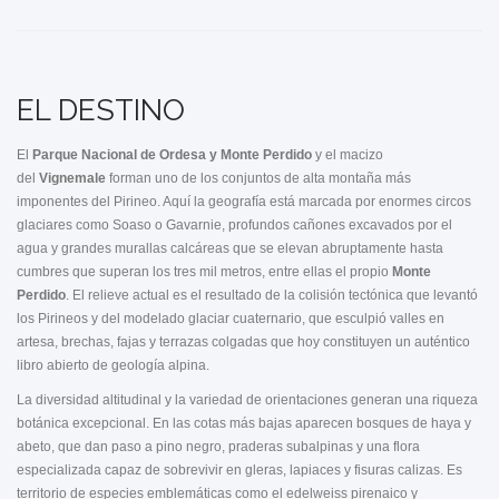
EL DESTINO
El
Parque Nacional de Ordesa y Monte Perdido
y el macizo
del
Vignemale
forman uno de los conjuntos de alta montaña más
imponentes del Pirineo. Aquí la geografía está marcada por enormes circos
glaciares como Soaso o Gavarnie, profundos cañones excavados por el
agua y grandes murallas calcáreas que se elevan abruptamente hasta
cumbres que superan los tres mil metros, entre ellas el propio
Monte
Perdido
. El relieve actual es el resultado de la colisión tectónica que levantó
los Pirineos y del modelado glaciar cuaternario, que esculpió valles en
artesa, brechas, fajas y terrazas colgadas que hoy constituyen un auténtico
libro abierto de geología alpina.
La diversidad altitudinal y la variedad de orientaciones generan una riqueza
botánica excepcional. En las cotas más bajas aparecen bosques de haya y
abeto, que dan paso a pino negro, praderas subalpinas y una flora
especializada capaz de sobrevivir en gleras, lapiaces y fisuras calizas. Es
territorio de especies emblemáticas como el edelweiss pirenaico y