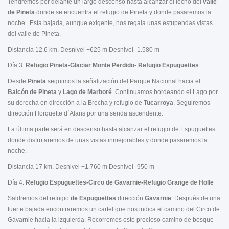
Tendremos por delante un largo descenso hasta alcanzar el lecho del
valle
de Pineta
donde se encuentra el refugio de Pineta y donde pasaremos la
noche. Esta bajada, aunque exigente, nos regala unas estupendas vistas
del valle de Pineta.
Distancia 12,6 km, Desnivel +625 m Desnivel -1.580 m
Día 3.
Refugio Pineta-Glaciar Monte Perdido- Refugio Espuguettes
Desde
Pineta
seguimos la señalización del Parque Nacional hacia el
Balcón de Pineta
y
Lago de Marboré
. Continuamos bordeando el Lago por
su derecha en dirección a la Brecha y refugio de
Tucarroya
. Seguiremos
dirección Horquette d´Alans por una senda ascendente.
La última parte será en descenso hasta alcanzar el refugio de Espuguettes
donde disfrutaremos de unas vistas inmejorables y donde pasaremos la
noche.
Distancia 17 km, Desnivel +1.760 m Desnivel -950 m
Día 4.
Refugio Espuguettes-Circo de Gavarnie-Refugio Grange de Holle
Saldremos del refugio
de Espuguettes
dirección
Gavarnie
. Después de una
fuerte bajada encontraremos un cartel que nos indica el camino del Circo de
Gavarnie hacia la izquierda. Recorremos este precioso camino de bosque