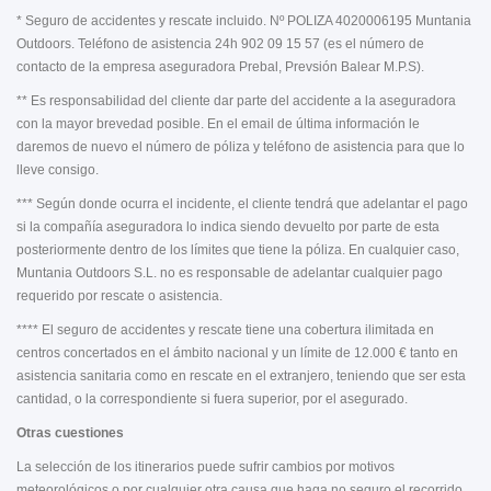
* Seguro de accidentes y rescate incluido. Nº POLIZA 4020006195 Muntania
Outdoors. Teléfono de asistencia 24h 902 09 15 57 (es el número de
contacto de la empresa aseguradora Prebal, Prevsión Balear M.P.S).
** Es responsabilidad del cliente dar parte del accidente a la aseguradora
con la mayor brevedad posible. En el email de última información le
daremos de nuevo el número de póliza y teléfono de asistencia para que lo
lleve consigo.
*** Según donde ocurra el incidente, el cliente tendrá que adelantar el pago
si la compañía aseguradora lo indica siendo devuelto por parte de esta
posteriormente dentro de los límites que tiene la póliza. En cualquier caso,
Muntania Outdoors S.L. no es responsable de adelantar cualquier pago
requerido por rescate o asistencia.
**** El seguro de accidentes y rescate tiene una cobertura ilimitada en
centros concertados en el ámbito nacional y un límite de 12.000 € tanto en
asistencia sanitaria como en rescate en el extranjero, teniendo que ser esta
cantidad, o la correspondiente si fuera superior, por el asegurado.
Otras cuestiones
La selección de los itinerarios puede sufrir cambios por motivos
meteorológicos o por cualquier otra causa que haga no seguro el recorrido.