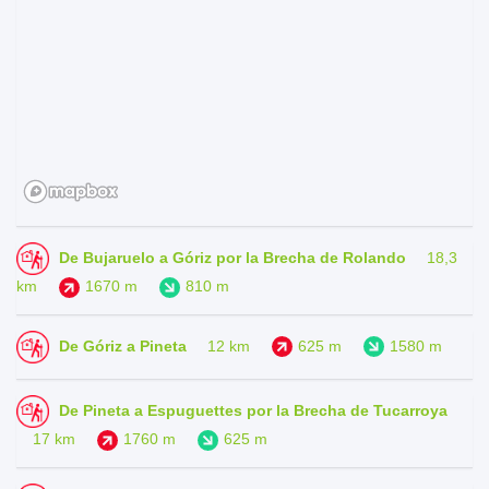
De Bujaruelo a Góriz por la Brecha de Rolando
18,3
km
1670 m
810 m
De Góriz a Pineta
12 km
625 m
1580 m
De Pineta a Espuguettes por la Brecha de Tucarroya
17 km
1760 m
625 m