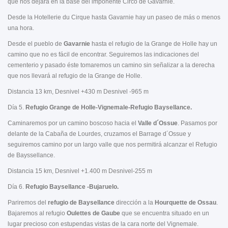
que nos dejará en la base del imponente Circo de Gavarnie.
Desde la Hotellerie du Cirque hasta Gavarnie hay un paseo de más o menos
una hora.
Desde el pueblo de
Gavarnie
hasta el refugio de la Grange de Holle hay un
camino que no es fácil de encontrar. Seguiremos las indicaciones del
cementerio y pasado éste tomaremos un camino sin señalizar a la derecha
que nos llevará al refugio de la Grange de Holle.
Distancia 13 km, Desnivel +430 m Desnivel -965 m
Día 5.
Refugio Grange de Holle-Vignemale-Refugio Baysellance.
Caminaremos por un camino boscoso hacia el
Valle d´Ossue
. Pasamos por
delante de la Cabaña de Lourdes, cruzamos el Barrage d´Ossue y
seguiremos camino por un largo valle que nos permitirá alcanzar el Refugio
de Bayssellance.
Distancia 15 km, Desnivel +1.400 m Desnivel-255 m
Día 6.
Refugio
Baysellance -Bujaruelo.
Pariremos del
refugio de Baysellance
dirección a la
Hourquette de Ossau
.
Bajaremos al refugio
Oulettes de Gaube
que se encuentra situado en un
lugar precioso con estupendas vistas de la cara norte del Vignemale.