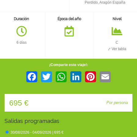
TIENDA
Perdido, Aragón España
Duración
Época del año
Nivel
CONTACTO
6 días
C
⤤ Ver tabla
¡Comparte este viaje!:
Facebook
Twitter
WhatsApp
LinkedIn
Pinterest
Email
695 €
Por persona
Salidas programadas
30/08/2026 - 04/09/2026 |
695 €