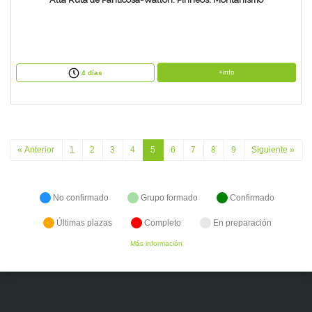
+info
4 días
« Anterior
1
2
3
4
5
6
7
8
9
Siguiente »
No confirmado
Grupo formado
Confirmado
Últimas plazas
Completo
En preparación
Más información