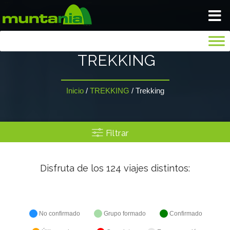
VIAJA TRANQUILO
TREKKING
INICIO
Inicio
/
TREKKING
/
Trekking
BLOG
Filtrar
NOSOTROS
Disfruta de los
124
viajes distintos:
GALERIA
SEGUROS
No confirmado
Grupo formado
Confirmado