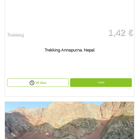
1,42 €
Trekking
Trekking Annapurna. Nepal
+info
18 días