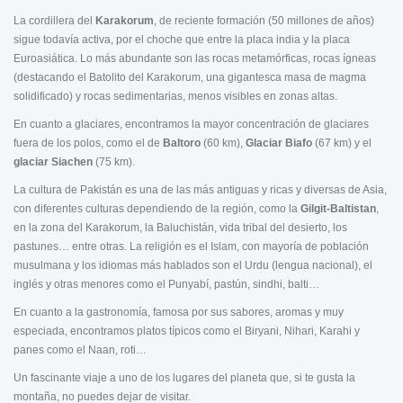
La cordillera del
Karakorum
, de reciente formación (50 millones de años)
sigue todavía activa, por el choche que entre la placa india y la placa
Euroasiática. Lo más abundante son las rocas metamórficas, rocas ígneas
(destacando el Batolito del Karakorum, una gigantesca masa de magma
solidificado) y rocas sedimentarias, menos visibles en zonas altas.
En cuanto a glaciares, encontramos la mayor concentración de glaciares
fuera de los polos, como el de
Baltoro
(60 km),
Glaciar Biafo
(67 km) y el
glaciar Siachen
(75 km).
La cultura de Pakistán es una de las más antiguas y ricas y diversas de Asia,
con diferentes culturas dependiendo de la región, como la
Gilgit-Baltistan
,
en la zona del Karakorum, la Baluchistán, vida tribal del desierto, los
pastunes… entre otras. La religión es el Islam, con mayoría de población
musulmana y los idiomas más hablados son el Urdu (lengua nacional), el
inglés y otras menores como el Punyabí, pastún, sindhi, balti…
En cuanto a la gastronomía, famosa por sus sabores, aromas y muy
especiada, encontramos platos típicos como el Biryani, Nihari, Karahi y
panes como el Naan, roti…
Un fascinante viaje a uno de los lugares del planeta que, si te gusta la
montaña, no puedes dejar de visitar.