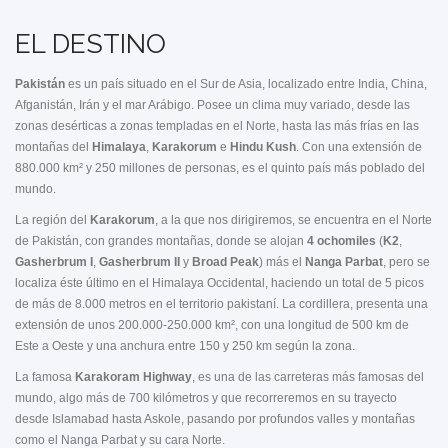
EL DESTINO
Pakistán
es un país situado en el Sur de Asia, localizado entre India, China,
Afganistán, Irán y el mar Arábigo. Posee un clima muy variado, desde las
zonas desérticas a zonas templadas en el Norte, hasta las más frías en las
montañas del
Himalaya
,
Karakorum
e
Hindu Kush
. Con una extensión de
880.000 km² y 250 millones de personas, es el quinto país más poblado del
mundo.
La región del
Karakorum
, a la que nos dirigiremos, se encuentra en el Norte
de Pakistán, con grandes montañas, donde se alojan
4 ochomiles
(
K2
,
Gasherbrum I
,
Gasherbrum II
y
Broad Peak
) más el
Nanga Parbat
, pero se
localiza éste último en el Himalaya Occidental, haciendo un total de 5 picos
de más de 8.000 metros en el territorio pakistaní. La cordillera, presenta una
extensión de unos 200.000-250.000 km², con una longitud de 500 km de
Este a Oeste y una anchura entre 150 y 250 km según la zona.
La famosa
Karakoram Highway
, es una de las carreteras más famosas del
mundo, algo más de 700 kilómetros y que recorreremos en su trayecto
desde Islamabad hasta Askole, pasando por profundos valles y montañas
como el Nanga Parbat y su cara Norte.