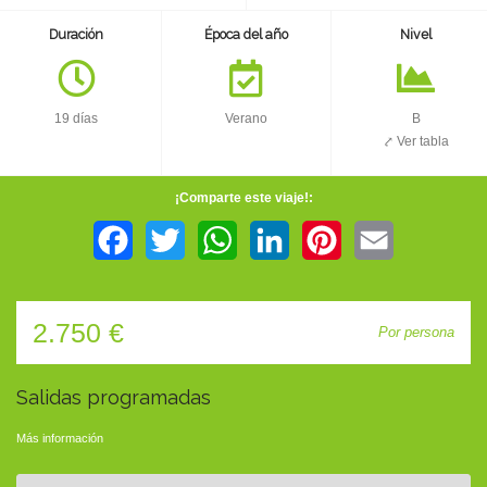
TIENDA
Duración
Época del año
Nivel
CONTACTO
19 días
Verano
B
⤤ Ver tabla
¡Comparte este viaje!:
Facebook
Twitter
WhatsApp
LinkedIn
Pinterest
Email
2.750 €
Por persona
Salidas programadas
Más información