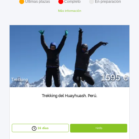
Últimas plazas
Completo
En preparación
Más información
1595 €
Trekking
Trekking del Huayhuash. Perú.
+info
16 días