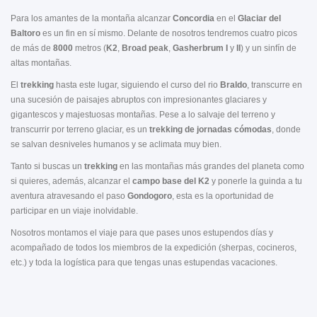
Para los amantes de la montaña alcanzar
Concordia
en el
Glaciar del
Baltoro
es un fin en sí mismo. Delante de nosotros tendremos cuatro picos
de más de
8000
metros (
K2
,
Broad peak
,
Gasherbrum I
y
II
) y un sinfín de
altas montañas.
El
trekking
hasta este lugar, siguiendo el curso del rio
Braldo
, transcurre en
una sucesión de paisajes abruptos con impresionantes glaciares y
gigantescos y majestuosas montañas. Pese a lo salvaje del terreno y
transcurrir por terreno glaciar, es un
trekking de jornadas cómodas
, donde
se salvan desniveles humanos y se aclimata muy bien.
Tanto si buscas un
trekking
en las montañas más grandes del planeta como
si quieres, además, alcanzar el
campo base del K2
y ponerle la guinda a tu
aventura atravesando el paso
Gondogoro
, esta es la oportunidad de
participar en un viaje inolvidable.
Nosotros montamos el viaje para que pases unos estupendos días y
acompañado de todos los miembros de la expedición (sherpas, cocineros,
etc.) y toda la logística para que tengas unas estupendas vacaciones.