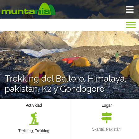
VIAJA TRANQUILO
INICIO
BLOG
Trekking del Baltoro. Himalaya,
NOSOTROS
pakistán. K2 y Gondogoro
GALERIA
Actividad
Lugar
SEGUROS
Skardú, Pakistán
Trekking
,
Trekking