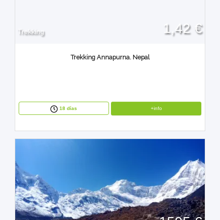
1,42 €
Trekking
Trekking Annapurna. Nepal
+info
18 días