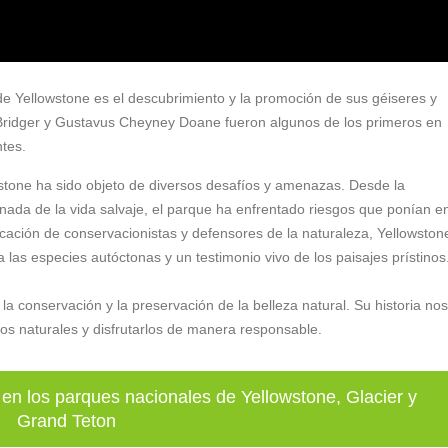
de Yellowstone es el descubrimiento y la promoción de sus géiseres y
Bridger y Gustavus Cheyney Doane fueron algunos de los primeros en
tes.
wstone ha sido objeto de diversos desafíos y amenazas. Desde la
inada de la vida salvaje, el parque ha enfrentado riesgos que ponían e
dicación de conservacionistas y defensores de la naturaleza, Yellowston
as especies autóctonas y un testimonio vivo de los paisajes prístinos
a conservación y la preservación de la belleza natural. Su historia nos
os naturales y disfrutarlos de manera responsable.
en los parques nacionales de Yellowstone, Glacier y
Grand Teton