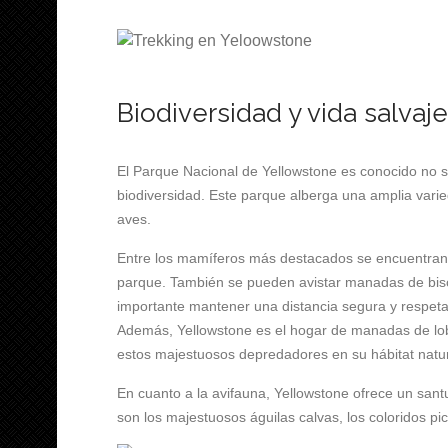
Biodiversidad y vida salva
El Parque Nacional de Yellowstone es conocido no so
biodiversidad. Este parque alberga una amplia var
aves.
Entre los mamíferos más destacados se encuentran
parque. También se pueden avistar manadas de biso
importante mantener una distancia segura y respeta
Además, Yellowstone es el hogar de manadas de lob
estos majestuosos depredadores en su hábitat natur
En cuanto a la avifauna, Yellowstone ofrece un sa
son los majestuosos águilas calvas, los coloridos pi