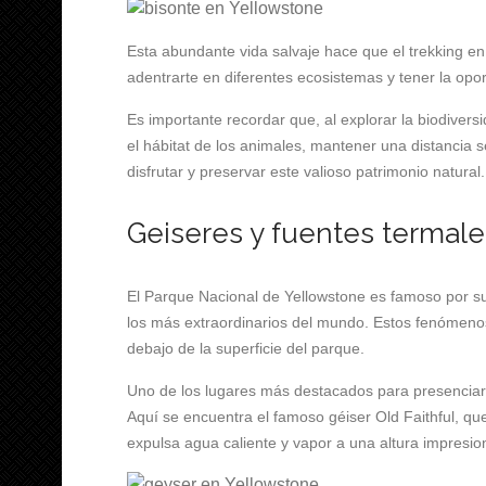
Esta abundante vida salvaje hace que el trekking 
adentrarte en diferentes ecosistemas y tener la opo
Es importante recordar que, al explorar la biodive
el hábitat de los animales, mantener una distancia
disfrutar y preservar este valioso patrimonio natural.
Geiseres y fuentes termal
El Parque Nacional de Yellowstone es famoso por su
los más extraordinarios del mundo. Estos fenómenos
debajo de la superficie del parque.
Uno de los lugares más destacados para presenciar 
Aquí se encuentra el famoso géiser Old Faithful, que
expulsa agua caliente y vapor a una altura impresio