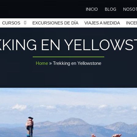
INICIO
BLOG
NOSO
CURSOS
EXCURSIONES DE DÍA
VIAJES A MEDIDA
INCE
KKING EN YELLOW
Home
»
Trekking en Yellowstone