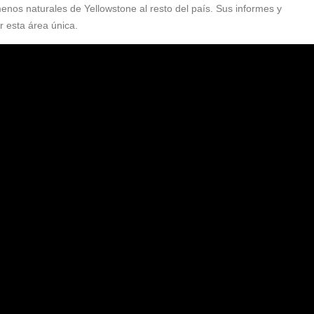
menos naturales de Yellowstone al resto del país. Sus informes y
r esta área única.