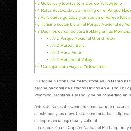
3
Geiseres y fuentes termales de Yellowstone
4
Rutas destacadas de trekking en el Parque Naci
5
Actividades guiadas y cursos en el Parque Nacio
6
Turismo sostenible en el Parque Nacional de Ye
7
Destinos cercanos para trekking en las Montañ
7.0.1
Parque Nacional Grand Teton
7.0.2
Maroon Bells
7.0.3
Mesa Verde
7.0.4
Monument Valley
8
Consejos para viajar a Yellowstone
El Parque Nacional de Yellowstone es un tesoro natu
parque nacional de Estados Unidos en el año 1872 p
Wyoming, Montana e Idaho, y se ha convertido en un
Antes de su establecimiento como parque nacional, 
shoshones y los crow. Estas comunidades indígenas v
su importancia espiritual y cultural.
La expedición del Capitán Nathaniel Pitt Langford 