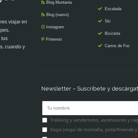
Blog Muntania
Escalada
Blog (nuevo)
Ski
es viajar en
Instagram
upes.
Bicicleta
 tus
Pinterest
Carros de Foc
s, cuando y
Newsletter – Suscríbete y descárgate
Trekking y senderismo, ascensiones y raq
Esquí (esquí de montaña, pista/freeride y