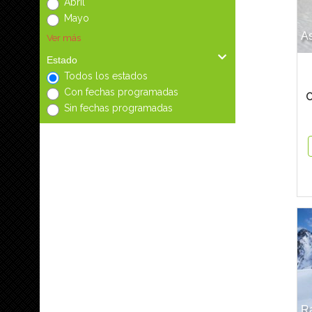
Abril
Mayo
A
Ver más
Estado
Todos los estados
Con fechas programadas
C
Sin fechas programadas
Ra