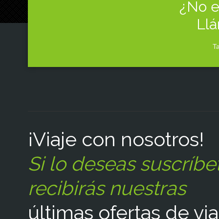
¿No e
Llá
Ta
¡Viaje con nosotros!
Si lo deseas suscríbe
recibirás nuestras
últimas ofertas de via