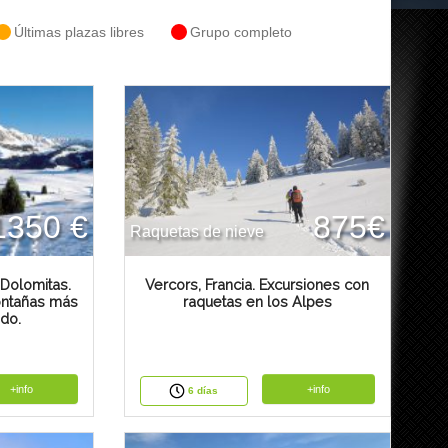
Últimas plazas libres
Grupo completo
1350 €
875€
Raquetas de nieve
Dolomitas.
Vercors, Francia. Excursiones con
ontañas más
raquetas en los Alpes
do.
+info
+info
6 días