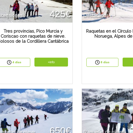
425€
scensiones
Destacados
Tres provincias, Pico Murcia y
Raquetas en el Círculo P
Coriscao con raquetas de nieve.
Noruega, Alpes de
olosos de la Cordillera Cantábrica
+info
4 días
8 días
650€
quetas de nieve
Raquetas de nieve