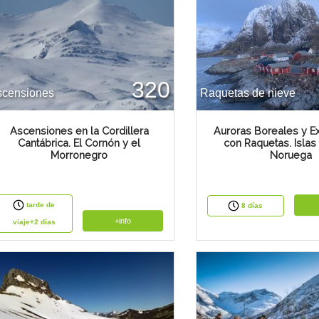
320
scensiones
Raquetas de nieve
Ascensiones en la Cordillera
Auroras Boreales y E
Cantábrica. El Cornón y el
con Raquetas. Islas
Morronegro
Noruega
tarde de
8 días
+info
viaje+2 días