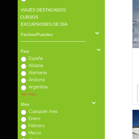
VIAJES DESTACADOS
CURSOS
EXCURSIONES DE DÍA
Fechas/Puentes
A
Pais
España
Albania
Alemania
Andorra
Argentina
Ver más
Mes
Cualquier mes
Enero
Febrero
Marzo