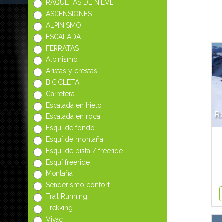
RAQUETAS DE NIEVE
ASCENSIONES
ALPINISMO
ESCALADA
FERRATAS
Alpinismo
Aristas y crestas
BICICLETA
Carretera
Escalada en hielo
Ra
Escalada en roca
Esquí de fondo
Esquí de montaña
Esquí de pista / freeride
Esquí freeride
Montaña
Senderismo confort
Trail Running
Trekking
Vivac