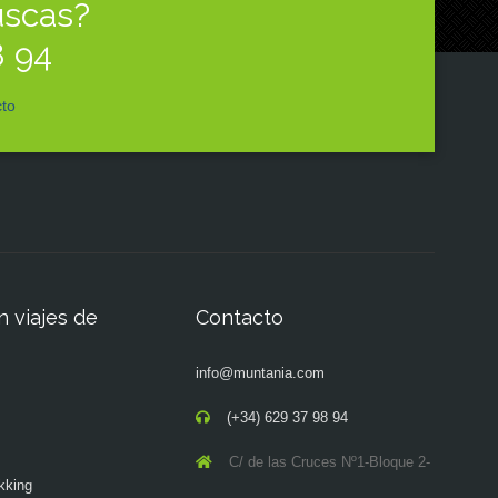
uscas?
8 94
to
n viajes de
Contacto
info@muntania.com
(+34) 629 37 98 94
C/ de las Cruces Nº1-Bloque 2-
kking