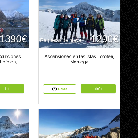
1390€
1290€
Raquetas de nieve
xcursiones
Ascensiones en las Islas Lofoten,
 Lofoten,
Noruega
+info
+info
8 días