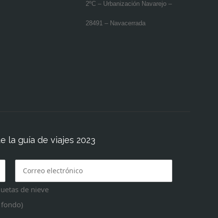
2ºC – Urbanización Navarejo –
28491 – Navacerrada
 la guía de viajes 2023
uetas de nieve
 fondo)