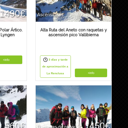
1490€
-
Ascensiones
olar Ártico.
Alta Ruta del Aneto con raquetas y
 Lyngen
ascensión pico Vallibierna
+info
3 días y tarde
de aproximación a
+info
La Renclusa
560€
450€
Raquetas de nieve