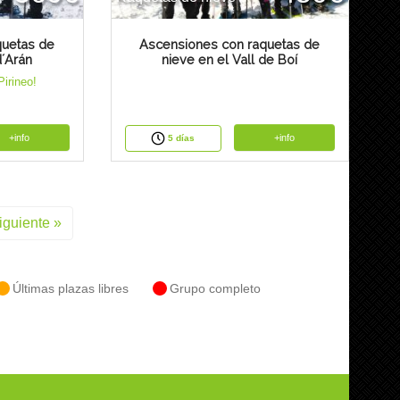
quetas de
Ascensiones con raquetas de
d´Arán
nieve en el Vall de Boí
Pirineo!
+info
+info
5 días
iguiente »
Últimas plazas libres
Grupo completo