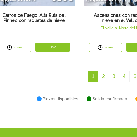
Carros de Fuego. Alta Ruta del
Ascensiones con ra
Pirineo con raquetas de nieve
nieve en el Vall 
El valle al Norte del 
+info
5 días
5 días
1
2
3
4
S
Plazas disponibles
Salida confirmada