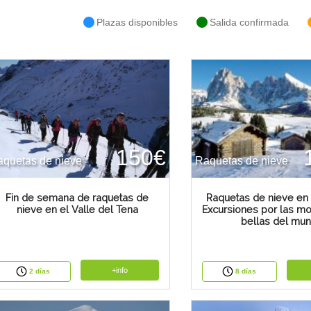
Plazas disponibles
Salida confirmada
150€
quetas de nieve
Raquetas de nieve
Fin de semana de raquetas de
Raquetas de nieve en 
nieve en el Valle del Tena
Excursiones por las m
bellas del mun
+info
2 días
8 días