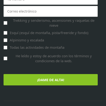
Trekking y senderismo, ascensiones y raquetas de
nieve
Esquí (esquí de montaña, pista/freeride y fondo)
Alpinismo y escalada
Todas las actividades de montaña
He leído y estoy de acuerdo con los términos y
condiciones de la web.
¡DAME DE ALTA!