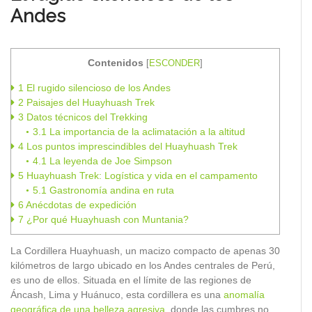
Andes
Contenidos
[
ESCONDER
]
1
El rugido silencioso de los Andes
2
Paisajes del Huayhuash Trek
3
Datos técnicos del Trekking
3.1
La importancia de la aclimatación a la altitud
4
Los puntos imprescindibles del Huayhuash Trek
4.1
La leyenda de Joe Simpson
5
Huayhuash Trek: Logística y vida en el campamento
5.1
Gastronomía andina en ruta
6
Anécdotas de expedición
7
¿Por qué Huayhuash con Muntania?
La Cordillera Huayhuash, un macizo compacto de apenas 30
kilómetros de largo ubicado en los Andes centrales de Perú,
es uno de ellos. Situada en el límite de las regiones de
Áncash, Lima y Huánuco, esta cordillera es una
anomalía
geográfica de una belleza agresiva
, donde las cumbres no