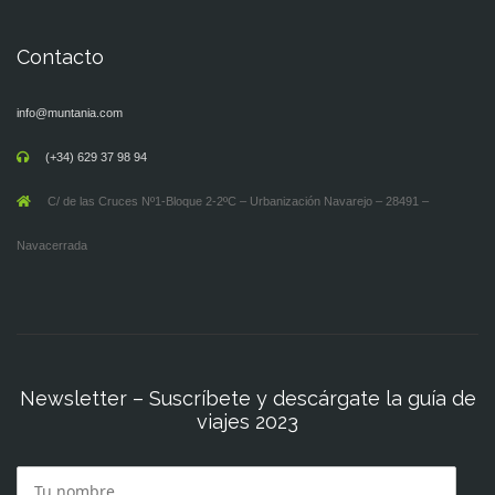
Contacto
info@muntania.com
(+34) 629 37 98 94
C/ de las Cruces Nº1-Bloque 2-2ºC – Urbanización Navarejo – 28491 –
Navacerrada
Newsletter – Suscríbete y descárgate la guía de
viajes 2023