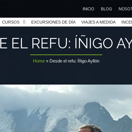
INICIO
BLOG
NOSO
CURSOS
EXCURSIONES DE DÍA
VIAJES A MEDIDA
INCE
E EL REFU: ÍÑIGO 
Home
»
Desde el refu: Íñigo Ayllón