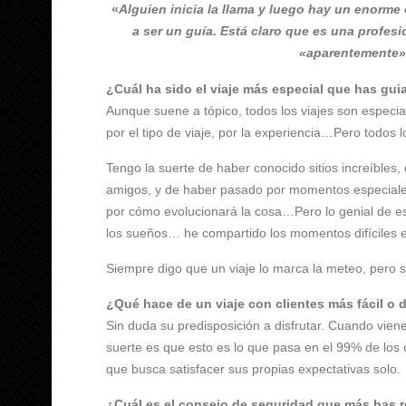
«
Alguien inicia la llama y luego hay un enorme 
a ser un guía. Está claro que es una profes
«aparentemente» 
¿Cuál ha sido el viaje más especial que has gu
Aunque suene a tópico, todos los viajes son especia
por el tipo de viaje, por la experiencia…Pero todos 
Tengo la suerte de haber conocido sitios increíbles,
amigos, y de haber pasado por momentos especiales
por cómo evolucionará la cosa…Pero lo genial de est
los sueños… he compartido los momentos difíciles 
Siempre digo que un viaje lo marca la meteo, pero 
¿Qué hace de un viaje con clientes más fácil o di
Sin duda su predisposición a disfrutar. Cuando viene
suerte es que esto es lo que pasa en el 99% de los 
que busca satisfacer sus propias expectativas solo.
¿Cuál es el consejo de seguridad que más has 