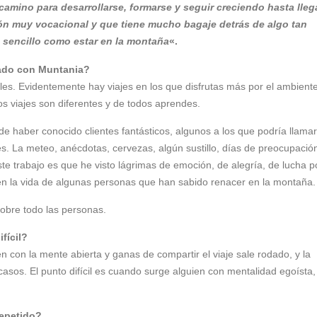
camino para desarrollarse, formarse y seguir creciendo hasta lleg
ión muy vocacional y que tiene mucho bagaje detrás de algo tan
sencillo como estar en la montaña
«.
iado con Muntania?
les. Evidentemente hay viajes en los que disfrutas más por el ambiente
los viajes son diferentes y de todos aprendes.
 de haber conocido clientes fantásticos, algunos a los que podría llamar
. La meteo, anécdotas, cervezas, algún sustillo, días de preocupació
e trabajo es que he visto lágrimas de emoción, de alegría, de lucha p
en la vida de algunas personas que han sabido renacer en la montaña.
sobre todo las personas.
fícil?
n con la mente abierta y ganas de compartir el viaje sale rodado, y la
casos. El punto difícil es cuando surge alguien con mentalidad egoísta,
repetido?