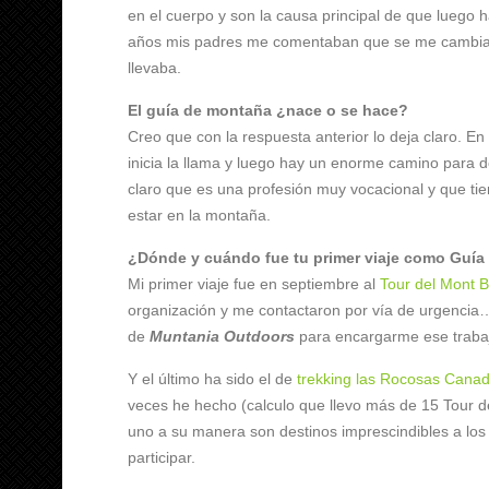
en el cuerpo y son la causa principal de que luego 
años mis padres me comentaban que se me cambiaba
llevaba.
El guía de montaña ¿nace o se hace?
Creo que con la respuesta anterior lo deja claro. E
inicia la llama y luego hay un enorme camino para de
claro que es una profesión muy vocacional y que t
estar en la montaña.
¿Dónde y cuándo fue tu primer viaje como Guía
Mi primer viaje fue en septiembre al
Tour del Mont B
organización y me contactaron por vía de urgencia…
de
Muntania Outdoors
para encargarme ese traba
Y el último ha sido el de
trekking las Rocosas Cana
veces he hecho (calculo que llevo más de 15 Tour de
uno a su manera son destinos imprescindibles a los
participar.