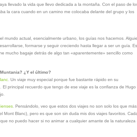
haya llevado la vida que llevo dedicada a la montaña. Con el paso de lo
 la cara cuando en un camino me colocaba delante del grupo y los
n el mundo actual, esencialmente urbano, los guías nos hacemos. Algui
sarrollarse, formarse y seguir creciendo hasta llegar a ser un guía. E
iene mucho bagaje detrás de algo tan «aparentemente» sencillo como
 Muntania? ¿Y el último?
lanc
. Un viaje muy especial porque fue bastante rápido en su
 El principal recuerdo que tengo de ese viaje es la confianza de Hugo
jo.
dienses
. Pensándolo, veo que estos dos viajes no son solo los que más
l Mont Blanc), pero es que son sin duda mis dos viajes favoritos. Cad
 que no puedo hacer si no animar a cualquier amante de la naturaleza