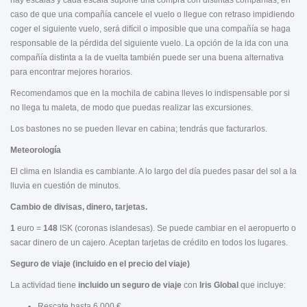
hay escalas y cada escala supone una compra con distintas compañías, en
caso de que una compañía cancele el vuelo o llegue con retraso impidiendo
coger el siguiente vuelo, será difícil o imposible que una compañía se haga
responsable de la pérdida del siguiente vuelo. La opción de la ida con una
compañía distinta a la de vuelta también puede ser una buena alternativa
para encontrar mejores horarios.
Recomendamos que en la mochila de cabina lleves lo indispensable por si
no llega tu maleta, de modo que puedas realizar las excursiones.
Los bastones no se pueden llevar en cabina; tendrás que facturarlos.
Meteorología
El clima en Islandia es cambiante. A lo largo del día puedes pasar del sol a la
lluvia en cuestión de minutos.
Cambio de divisas, dinero, tarjetas.
1
euro =
148
ISK (coronas islandesas). Se puede cambiar en el aeropuerto o
sacar dinero de un cajero. Aceptan tarjetas de crédito en todos los lugares.
Seguro de viaje (incluido en el precio del viaje)
La actividad tiene
incluido un seguro de viaje
con
Iris Global
que incluye:
Rescate hasta 6.000 €.