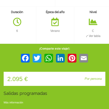
TIENDA
Duración
Época del año
Nivel
CONTACTO
6
Verano
C
⤤ Ver tabla
¡Comparte este viaje!:
Facebook
Twitter
WhatsApp
LinkedIn
Pinterest
Email
2.095 €
Por persona
Salidas programadas
Más información