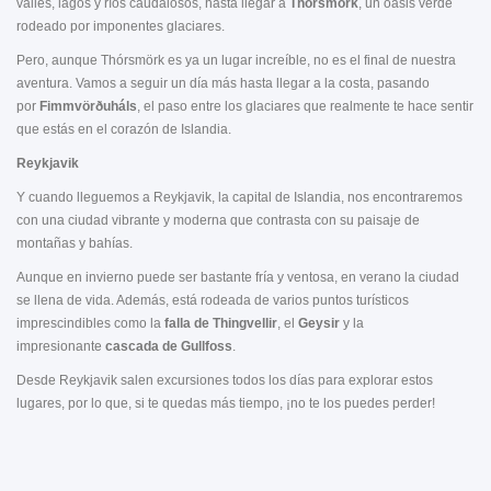
valles, lagos y ríos caudalosos, hasta llegar a
Thórsmörk
, un oasis verde
rodeado por imponentes glaciares.
Pero, aunque Thórsmörk es ya un lugar increíble, no es el final de nuestra
aventura. Vamos a seguir un día más hasta llegar a la costa, pasando
por
Fimmvörðuháls
, el paso entre los glaciares que realmente te hace sentir
que estás en el corazón de Islandia.
Reykjavik
Y cuando lleguemos a Reykjavik, la capital de Islandia, nos encontraremos
con una ciudad vibrante y moderna que contrasta con su paisaje de
montañas y bahías.
Aunque en invierno puede ser bastante fría y ventosa, en verano la ciudad
se llena de vida. Además, está rodeada de varios puntos turísticos
imprescindibles como la
falla de Thingvellir
, el
Geysir
y la
impresionante
cascada de Gullfoss
.
Desde Reykjavik salen excursiones todos los días para explorar estos
lugares, por lo que, si te quedas más tiempo, ¡no te los puedes perder!