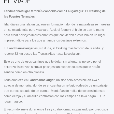
EL VIAJE
Landmannalaugar también conocido como Laugavegur: El Trekking de
las Fuentes Termales
Islandia es una isla única, aún en formación, donde la naturaleza se muestra
en su estado más puro y salvaje. Aquí, el fuego y el hielo se dan la mano
para crear paisajes impresionantes que convierten a esta isla en un lugar
imprescindible para los que amamos los destinos extremos.
El
Landmannalaugar
es, sin duda, el trekking más famoso de Islandia, y
recorre 82 km desde las Tierras Altas hasta la costa sur.
Este es uno de esos caminos que te dejan sin aliento, ¡y no solo por el
esfuerzo físico! Vas a cruzar paisajes tan espectaculares que te harán
sentirte como en otro planeta.
Todo empieza en
Landmannalaugar
, un sitio solo accesible en 4x4 o
autocar de montaña, donde se encuentra un refugio rodeado de un paisaje
que parece sacado de un cuento. Montañas de riolita de colores intensos
como el rojo y el amarillo contrastan con los campos de lava negra. Es un
lugar mágico.
El recorrido suele durar entre tres y cuatro jornadas, pasando por preciosos