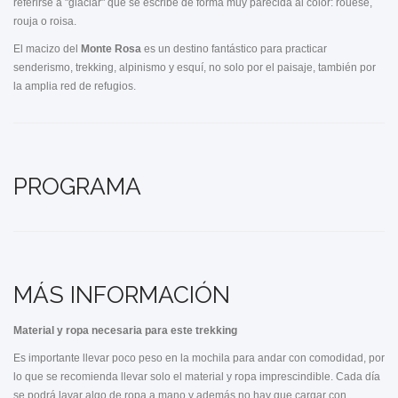
referirse a "glaciar" que se escribe de forma muy parecida al color: rouese,
rouja o roisa.
El macizo del
Monte Rosa
es un destino fantástico para practicar
senderismo, trekking, alpinismo y esquí, no solo por el paisaje, también por
la amplia red de refugios.
PROGRAMA
MÁS INFORMACIÓN
Material y ropa necesaria para este trekking
Es importante llevar poco peso en la mochila para andar con comodidad, por
lo que se recomienda llevar solo el material y ropa imprescindible. Cada día
se podrá lavar algo de ropa a mano y además no hay que cargar con