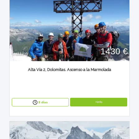
1430 €
Trekking
Alta Vía 2, Dolomitas. Ascenso a la Marmolada
+info
8 días