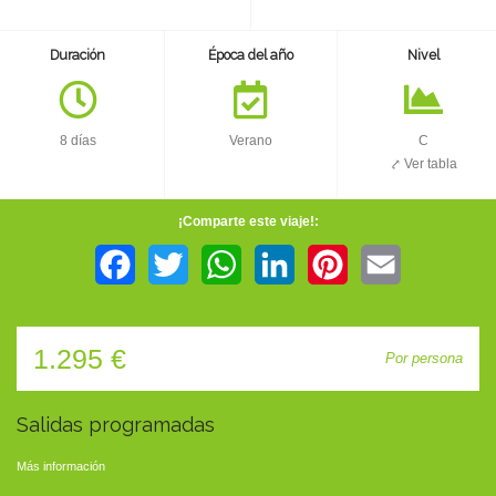
TIENDA
Duración
Época del año
Nivel
CONTACTO
8 días
Verano
C
⤤ Ver tabla
¡Comparte este viaje!:
Facebook
Twitter
WhatsApp
LinkedIn
Pinterest
Email
1.295 €
Por persona
Salidas programadas
Más información