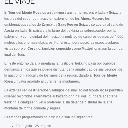
EL VIAJE
El
Tour del Monte Rosa
es un trekking transfronterizo, entre
Italia
y
Suiza
, a
los pies del segundo macizo en extensión de los
Alpes
. Recorre los
emblemáticos valles de
Zermatt
y
Saas Fee
en
Suiza
y se acerca al valle de
Aosta
en
Italia
. El paisaje a lo largo del trekking es sobrecogedor por la
extensión y complejidad del macizo, la multitud de cumbres de más de 4.000
metros y los enormes glaciares. Por si esto fuera poco, las espectaculares
vistas sobre el
Cervino, también conocido como Matterhorn,
son la guinda
final del Tour.
En este entorno da alta montaña fantástico el trekking pasa por pueblos
genuinos, en los que se puede disfrutar de la amabilidad de sus vecinos, de
la gastronomía local y de los vinos de la región, dando al
Tour del Monte
Rosa
un valor añadido al puramente montañero.
La extensa red de itinerarios y refugios del macizo del
Monte Rosa
permiten
diseñar recorridos alternativos al trazado original del Tour para adaptar el
trekking a cualquier nivel o preferencia sin dejar de disfrutar de la alta
montaña de forma cómoda y segura.
Las fechas programadas de este viaje son las siguientes:
18 de julio - 25 de julio.