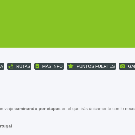
A
RUTAS
MÁS INFO
PUNTOS FUERTES
GA
un viaje
caminando por etapas
en el que irás únicamente con lo nece
ortugal