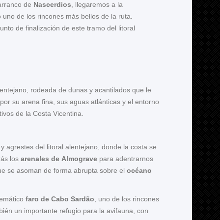
barranco de
Nascerdios
, llegaremos a la
no de los rincones más bellos de la ruta.
punto de finalización de este tramo del litoral
alentejano, rodeada de dunas y acantilados que le
or su arena fina, sus aguas atlánticas y el entorno
ivos de la Costa Vicentina.
 agrestes del litoral alentejano, donde la costa se
rás los
arenales de Almograve
para adentrarnos
que se asoman de forma abrupta sobre el
océano
lemático
faro de Cabo Sardão
, uno de los rincones
bién un importante refugio para la avifauna, con