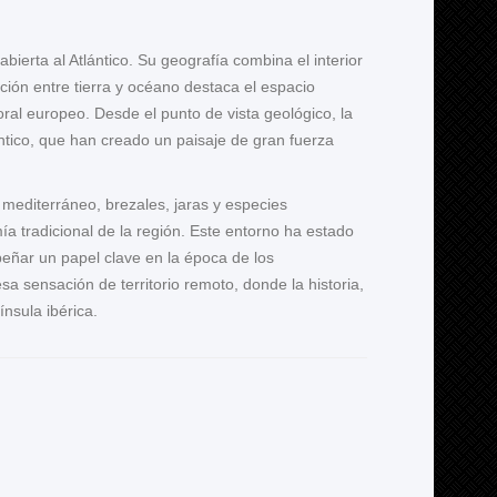
abierta al Atlántico. Su geografía combina el interior
ción entre tierra y océano destaca el espacio
oral europeo. Desde el punto de vista geológico, la
ntico, que han creado un paisaje de gran fuerza
 mediterráneo, brezales, jaras y especies
a tradicional de la región. Este entorno ha estado
eñar un papel clave en la época de los
 sensación de territorio remoto, donde la historia,
nsula ibérica.