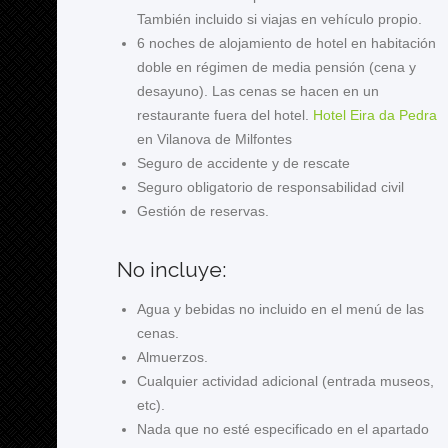
También incluido si viajas en vehículo propio.
6 noches de alojamiento de hotel en habitación
doble en régimen de media pensión (cena y
desayuno). Las cenas se hacen en un
restaurante fuera del hotel.
Hotel Eira da Pedra
en Vilanova de Milfontes
Seguro de accidente y de rescate
Seguro obligatorio de responsabilidad civil
Gestión de reservas.
No incluye:
Agua y bebidas no incluido en el menú de las
cenas.
Almuerzos.
Cualquier actividad adicional (entrada museos,
etc).
Nada que no esté especificado en el apartado