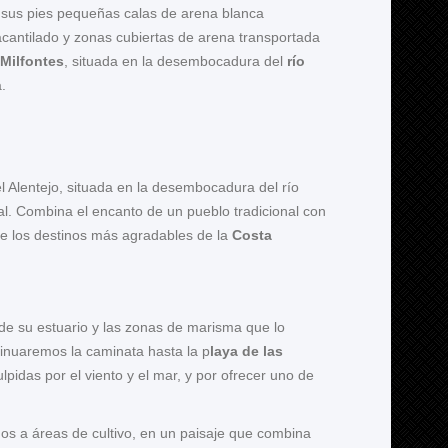
a sus pies pequeñas calas de arena blanca
cantilado y zonas cubiertas de arena transportada
 Milfontes
, situada en la desembocadura del
río
.
l Alentejo, situada en la desembocadura del río
al. Combina el encanto de un pueblo tradicional con
 de los destinos más agradables de la
Costa
 de su estuario y las zonas de marisma que lo
tinuaremos la caminata hasta la p
laya de las
pidas por el viento y el mar, y por ofrecer uno de
os a áreas de cultivo, en un paisaje que combina