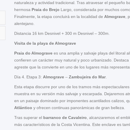
naturaleza y actividad tradicional. Tras atravesar el pequeño 
hermosa
Praia do Brejo
Largo, considerada por muchos como u
Finalmente, la etapa concluirá en la localidad de
Almograve
, 
alentejano.
Distancia 16 km Desnivel + 300 m Desnivel – 300m.
Visita de la playa de Almograve
Praia do Almograve
es una amplia y salvaje playa del litoral 
confieren un carácter muy natural y poco urbanizado. Destaca p
agreste que la convierte en uno de los lugares más representat
Día 4. Etapa 3:
Almograve
–
Zambujeira do Mar
.
Esta etapa discurre por uno de los tramos más espectaculares y
muestra en su versión más salvaje y escarpada. Dejaremos at
en un paisaje dominado por imponentes acantilados calizos, 
Atlántico
y ofrecen continuas panorámicas de gran belleza.
Tras superar el
barranco de Cavaleiro
, alcanzaremos el emb
más característicos de la Costa Vicentina. Este enclave es tam