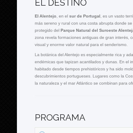
EL DESTINO
El Alentejo
, en el
sur de Portugal
, es un vasto terr
más sereno y rural con una costa abrupta donde se al
protegido del
Parque Natural del Suroeste Alente
zona revela formaciones antiguas de gran interés, c
visual y enorme valor natural para el senderismo.
La botánica del Alentejo es especialmente rica y ad
endémicas que tapizan acantilados y dunas. En el in
habitado desde tiempos prehistóricos y ha sido mol
descubrimientos portugueses. Lugares como la Costa
la naturaleza y el mar Atlántico se combinan para o
PROGRAMA