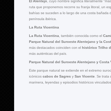
El Alentejo
, cuyo nombre significa literalmente “má
ruta que proponemos recorre su franja litoral, un e
bahías se suceden a lo largo de una costa bañada de
península ibérica.
La Ruta Vicentina
La Ruta Vicentina
, también conocida como el
Cami
Parque Natural del Suroeste Alentejano
y la
Cost
más destacados coinciden con el
histórico Trilho
más auténticas del país.
Parque Natural del Suroeste Alentejano y Costa 
Este parque natural se extiende en el extremo suroc
icónicos
cabos de Sagres
y
San Vicente
. Se trata
marinera, leyendas y episodios históricos vinculados