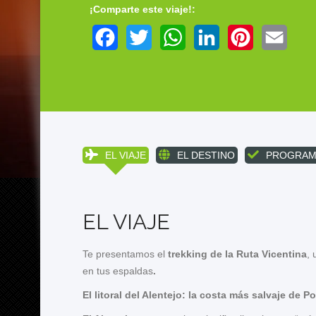
¡Comparte este viaje!:
Facebook
Twitter
WhatsApp
LinkedIn
Pinterest
Email
EL VIAJE
EL DESTINO
PROGRAM
EL VIAJE
Te presentamos el
trekking de la Ruta Vicentina
, 
en tus espaldas
.
El litoral del Alentejo: la costa más salvaje de P