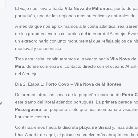
El viaje nos llevará hasta
Vila Nova de Milfontes
, punto de pa
portugués, una de las regiones más auténticas y naturales del 
A medida que nos aproximamos a la costa atlántica, realizare
de los grandes tesoros culturales del interior del Alentejo. É
un extraordinario conjunto monumental que refleja siglos de h
medieval y renacentista.
Tras esta visita, continuaremos el trayecto hacia
Vila Nova de
Mira
, donde comienza el contacto directo con el océano Atlánti
del Alentejo.
Día 2. Etapa 1:
Porto Covo
–
Vila Nova de Milfontes
.
Dejaremos atrás las casas de la pequeña localidad de
Porto 
este tramo del litoral atlántico portugués. La primera parada no
€.
Pessegueiro
, un pequeño islote que nos acompañará visualme
horizonte costero.
Continuaremos hacia la discreta
playa de Sissal
y, más adelan
Ilha
. A partir de aquí, el paisaje se vuelve más abrupto con la 