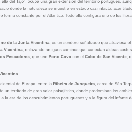
s allá del Tajo”, ocupa una gran extensión del territorio portugués, au
spacio donde la naturaleza se muestra en estado casi intacto: acantila
 forma constante por el Atlántico. Todo ello configura uno de los lito
no de la Junta Vicentina
, es un sendero señalizado que atraviesa el s
a Vicentina
, enlazando antiguos caminos que conectan aldeas costeras
 dos Pescadores
, que une
Porto Covo
con el
Cabo de San Vicente
, 
Vicentina
cidental de Europa, entre la
Ribeira de Junqueira
, cerca de São Torp
 de un territorio de gran valor paisajístico, donde predominan los ambi
 a la era de los descubrimientos portugueses y a la figura del infante 