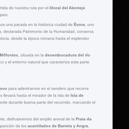
rtida de nuestra ruta por el
litoral del Alentejo
país.
mos una parada en la histórica ciudad de
Évora
, uno
vora, declarada Patrimonio de la Humanidad, conserva
istoria, desde la época romana hasta el esplendor
 Milfontes
, situada en la
desembocadura del río
co y el entorno natural que caracteriza esta parte
Covo
para adentrarnos en el sendero que recorre
s llevará hasta el mirador de la isla de
Isla de
nte durante buena parte del recorrido, marcando el
te, disfrutaremos del amplio arenal de la
Praia da
aparición de los
acantilados de Barreta y Angra
,