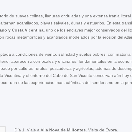
itorio de suaves colinas, llanuras onduladas y una extensa franja litoral 
ternan acantilados, playas salvajes, dunas y estuarios. En esta transi
jano y Costa Vicentina
, uno de los enclaves mejor conservados del lit
on rocas metamórficas y acantilados modelados por la erosión del Atlá
aptada a condiciones de viento, salinidad y suelos pobres, con matorral
terior aparecen alcornocales y encinares, fundamentales en la economí
deado por culturas rurales, pescadoras y agrícolas, además de desemp
 Vicentina y el entorno del Cabo de San Vicente conservan aún hoy esa
frecer una de las experiencias más auténticas del senderismo en la pení
Día 1. Viaje a
Vila Nova de Milfontes
. Visita
de Évora
.