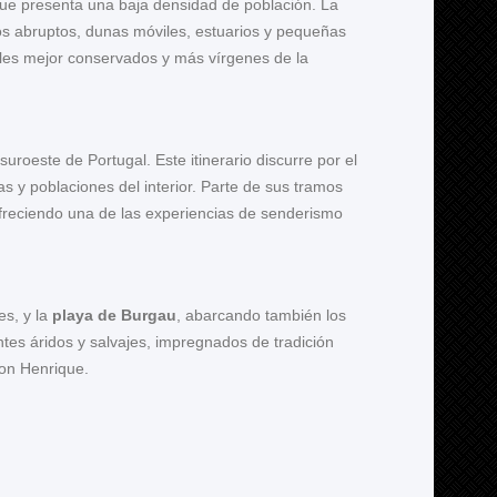
nque presenta una baja densidad de población. La
dos abruptos, dunas móviles, estuarios y pequeñas
rales mejor conservados y más vírgenes de la
uroeste de Portugal. Este itinerario discurre por el
 y poblaciones del interior. Parte de sus tramos
ofreciendo una de las experiencias de senderismo
es, y la
playa de Burgau
, abarcando también los
entes áridos y salvajes, impregnados de tradición
don Henrique.