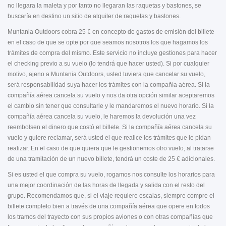
no llegara la maleta y por tanto no llegaran las raquetas y bastones, se
buscaría en destino un sitio de alquiler de raquetas y bastones.
Muntania Outdoors cobra 25 € en concepto de gastos de emisión del billete
en el caso de que se opte por que seamos nosotros los que hagamos los
trámites de compra del mismo. Este servicio no incluye gestiones para hacer
el checking previo a su vuelo (lo tendrá que hacer usted). Si por cualquier
motivo, ajeno a Muntania Outdoors, usted tuviera que cancelar su vuelo,
será responsabilidad suya hacer los trámites con la compañía aérea. Si la
compañía aérea cancela su vuelo y nos da otra opción similar aceptaremos
el cambio sin tener que consultarle y le mandaremos el nuevo horario. Si la
compañía aérea cancela su vuelo, le haremos la devolución una vez
reembolsen el dinero que costó el billete. Si la compañía aérea cancela su
vuelo y quiere reclamar, será usted el que realice los trámites que le pidan
realizar. En el caso de que quiera que le gestionemos otro vuelo, al tratarse
de una tramitación de un nuevo billete, tendrá un coste de 25 € adicionales.
Si es usted el que compra su vuelo, rogamos nos consulte los horarios para
una mejor coordinación de las horas de llegada y salida con el resto del
grupo. Recomendamos que, si el viaje requiere escalas, siempre compre el
billete completo bien a través de una compañía aérea que opere en todos
los tramos del trayecto con sus propios aviones o con otras compañías que