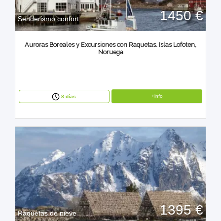
1450 €
Senderismo confort
Auroras Boreales y Excursiones con Raquetas. Islas Lofoten,
Noruega
+info
8 días
1395 €
Raquetas de nieve