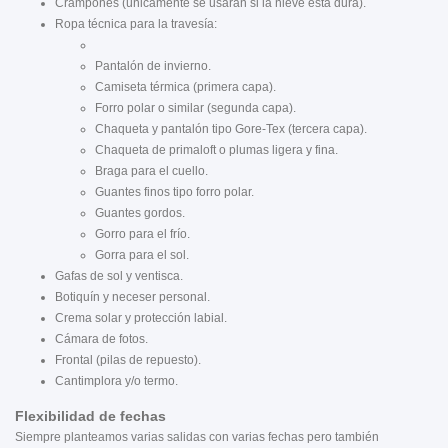
Crampones (únicamente se usarán si la nieve esta dura).
Ropa técnica para la travesía:
Pantalón de invierno.
Camiseta térmica (primera capa).
Forro polar o similar (segunda capa).
Chaqueta y pantalón tipo Gore-Tex (tercera capa).
Chaqueta de primaloft o plumas ligera y fina.
Braga para el cuello.
Guantes finos tipo forro polar.
Guantes gordos.
Gorro para el frío.
Gorra para el sol.
Gafas de sol y ventisca.
Botiquín y neceser personal.
Crema solar y protección labial.
Cámara de fotos.
Frontal (pilas de repuesto).
Cantimplora y/o termo.
Flexibilidad de fechas
Siempre planteamos varias salidas con varias fechas pero también