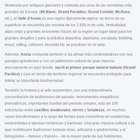
Modelada por antiguos glaciares y rodeada por unas de las montañas más
grandes de Europa (
Mt.Blanc
,
Grand Paradiso
,
Grand Combin
,
Mt.Rosa
,
etc,), el
Valle d'Aosta
es una región típicamente alpina: un tercio de su
superficie se encuentra por encima de los 2.600 m de cota. Verticalidad,
altas cotas y grandes desniveles hacen de la región un lugar ideal para los
grandes desafíos y para la práctica deportiva: alpinismo, escalada, trekking,
esquí, rafting, cañones, bicicleta etc se practican en el valle.
Además,
Aosta
conquista también a las almas más contemplativas con sus
paisajes grandiosos y con un patrimonio natural de gran riqueza:
precisamente es aquí donde
nació el
primer parque natural italiano
(Grand
Pardiso)
y casi un tercio del territorio regional se encuentra protegido para
tutelar su importante biodiversidad.
También la historia y el arte sorprenden, con una extraordinaria
concentración de testimonios del pasado: monumentos megalíticos
prehistóricos, importantes huellas del periodo romano, más de 100
estructuras entre
castillos medievales
,
torres
y f
ortalezas
, en muchos
casos transformados a lo largo del tiempo para convertirse en residencias
renacentistas e iglesias románicas y barrocas. Una gran riqueza cultural a la
que contribuyen tradiciones todavía vivas, artesanía y gastronomía, y el
bilingüismo – italiano y francés – de la mayor parte de sus habitantes.