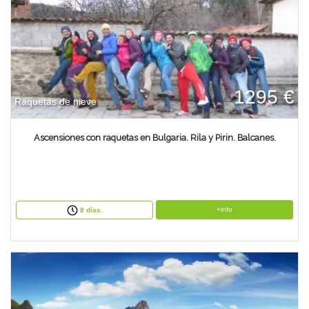
1295 €
Raquetas de nieve
Ascensiones con raquetas en Bulgaria. Rila y Pirin. Balcanes.
+info
8 días.