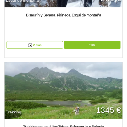
Esquí de montaña
Bisaurín y Benera. Pirineos. Esquí de montaña
+info
2 días
1345 €
Trekking
Trekking en los Altos Tatras. Eslovaquia y Polonia