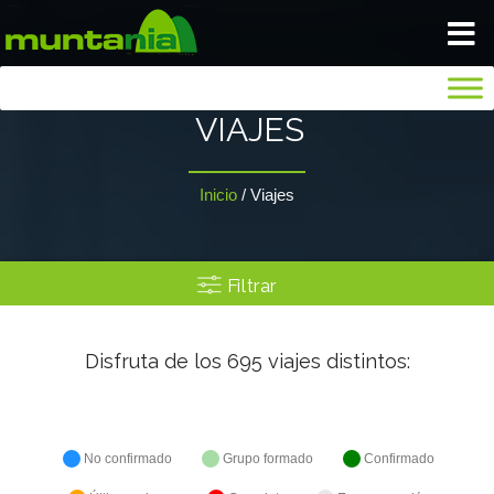
VIAJA TRANQUILO
VIAJES
INICIO
Inicio
/
Viajes
BLOG
Filtrar
NOSOTROS
Disfruta de los
695
viajes distintos:
GALERIA
SEGUROS
No confirmado
Grupo formado
Confirmado