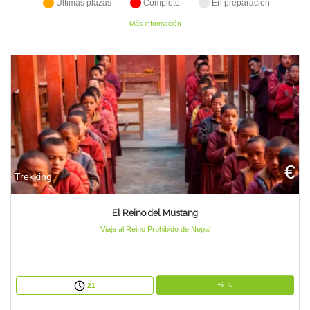
Últimas plazas
Completo
En preparación
TIENDA
Más información
CONTACTO
€
Trekking
El Reino del Mustang
Viaje al Reino Prohibido de Nepal
+info
21