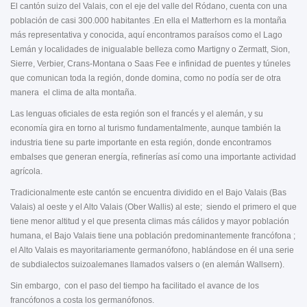
El cantón suizo del Valais, con el eje del valle del Ródano, cuenta con una
población de casi 300.000 habitantes .En ella el Matterhorn es la montaña
más representativa y conocida, aquí encontramos paraísos como el Lago
Lemán y localidades de inigualable belleza como Martigny o Zermatt, Sion,
Sierre, Verbier, Crans-Montana o Saas Fee e infinidad de puentes y túneles
que comunican toda la región, donde domina, como no podía ser de otra
manera el clima de alta montaña.
Las lenguas oficiales de esta región son el francés y el alemán, y su
economía gira en torno al turismo fundamentalmente, aunque también la
industria tiene su parte importante en esta región, donde encontramos
embalses que generan energía, refinerías así como una importante actividad
agrícola.
Tradicionalmente este cantón se encuentra dividido en el Bajo Valais (Bas
Valais) al oeste y el Alto Valais (Ober Wallis) al este; siendo el primero el que
tiene menor altitud y el que presenta climas más cálidos y mayor población
humana, el Bajo Valais tiene una población predominantemente francófona ;
el Alto Valais es mayoritariamente germanófono, hablándose en él una serie
de subdialectos suizoalemanes llamados valsers o (en alemán Wallsern).
Sin embargo, con el paso del tiempo ha facilitado el avance de los
francófonos a costa los germanófonos.