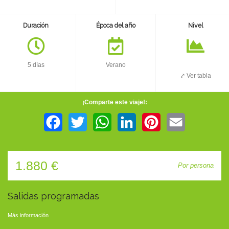
TIENDA
Duración
Época del año
Nivel
CONTACTO
5 días
Verano
⤤ Ver tabla
¡Comparte este viaje!:
Facebook
Twitter
WhatsApp
LinkedIn
Pinterest
Email
1.880 €
Por persona
Salidas programadas
Más información