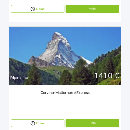
+info
6 días
1410 €
Alpinismo
Cervino (Matterhorn) Express
+info
2 días