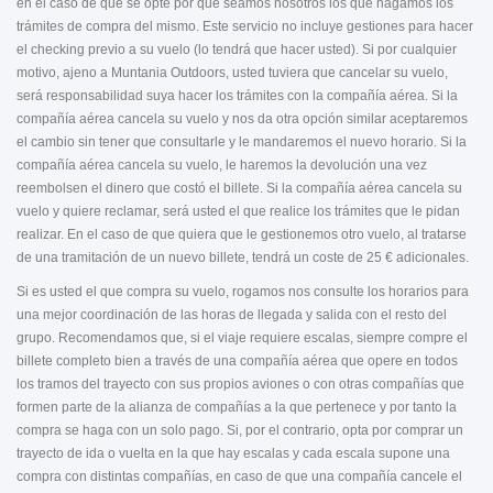
en el caso de que se opte por que seamos nosotros los que hagamos los
trámites de compra del mismo. Este servicio no incluye gestiones para hacer
el checking previo a su vuelo (lo tendrá que hacer usted). Si por cualquier
motivo, ajeno a Muntania Outdoors, usted tuviera que cancelar su vuelo,
será responsabilidad suya hacer los trámites con la compañía aérea. Si la
compañía aérea cancela su vuelo y nos da otra opción similar aceptaremos
el cambio sin tener que consultarle y le mandaremos el nuevo horario. Si la
compañía aérea cancela su vuelo, le haremos la devolución una vez
reembolsen el dinero que costó el billete. Si la compañía aérea cancela su
vuelo y quiere reclamar, será usted el que realice los trámites que le pidan
realizar. En el caso de que quiera que le gestionemos otro vuelo, al tratarse
de una tramitación de un nuevo billete, tendrá un coste de 25 € adicionales.
Si es usted el que compra su vuelo, rogamos nos consulte los horarios para
una mejor coordinación de las horas de llegada y salida con el resto del
grupo. Recomendamos que, si el viaje requiere escalas, siempre compre el
billete completo bien a través de una compañía aérea que opere en todos
los tramos del trayecto con sus propios aviones o con otras compañías que
formen parte de la alianza de compañías a la que pertenece y por tanto la
compra se haga con un solo pago. Si, por el contrario, opta por comprar un
trayecto de ida o vuelta en la que hay escalas y cada escala supone una
compra con distintas compañías, en caso de que una compañía cancele el