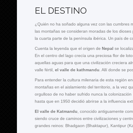
EL DESTINO
¿Quién no ha soñado alguna vez con las cumbres 
las montañas se consideran moradas de los dioses p
la cuarta parte de la península ibérica. Un país de c
Cuenta la leyenda que el origen de
Nepal
se localiz
En el centro del lago crecía una preciosa flor de loto
aquellas aguas para que una civilización creciera al
valle fértil,
el valle de kathmandu
. Allí donde se p
Para entender la cultura milenaria de esta región e
montañas en el aislamiento del territorio, a la vez 
orgulloso de no haber sufrido nunca la colonización
hasta que en 1950 decidió abrirse a la influencia ext
El valle de Katmandu
, conocido antiguamente com
siendo cruce de caminos entre civilizaciones y centr
grandes reinos: Bhadgaon (Bhaktapur), Kantipur (Ka