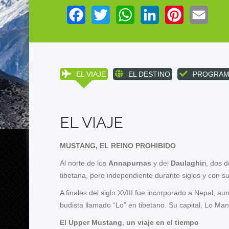
Facebook
Twitter
WhatsApp
LinkedIn
Pinterest
Email
EL VIAJE
EL DESTINO
PROGRAM
EL VIAJE
MUSTANG, EL REINO PROHIBIDO
Al norte de los
Annapurnas
y del
Daulaghir
i, dos 
tibetana, pero independiente durante siglos y con su
A finales del siglo XVIII fue incorporado a Nepal, a
budista llamado “Lo” en tibetano. Su capital, Lo Ma
El Upper Mustang, un viaje en el tiempo