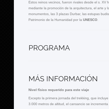
Estos reinos vecinos, fueron rivales desde el s. XV ha
mediante la promoción de la arquitectura, el arte y 
monumentos, las 3 plazas Durbar, las estupas budi
Patrimonio de la Humanidad por la
UNESCO
.
PROGRAMA
MÁS INFORMACIÓN
Nivel físico requerido para este viaje
Excepto la primera jornada del trekking, que incluye
3.000 metros de altitud, el cansancio se increment