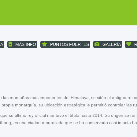
A
MÁS INFO
PUNTOS FUERTES
GALERÍA
de las montañas más imponentes del Himalaya, se sitúa el antiguo reino
 propia monarquía, su ubicación estratégica le permitió controlar las ru
unque su último rey oficial mantuvo el título hasta 2014. Su origen se r
nthang, es una ciudad amurallada que se ha conservado casi intacta ha