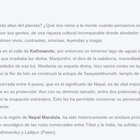
más altas del planeta? ¿Qué nos viene a la mente cuando pensamos 
or sus gentes, de una riqueza cultural incomparable donde alrededor d
olores vivos, contrastes, sonrisas, leyendas y magia.
a en el valle de
Kathmandu
, por entonces un inmenso lago de aguas 
 que irradiaba luz divina. Manjurshri, el dios de la sabiduría, maravilla
rededor de esa luz. Mediante su espada divina, hizo varios cortes en la
osó la flor de loto se construyó la estupa de Swayambhunath, templo de
ncerrada entre 4 pasos, que es el significado de Nepal, es de vital imp
que en su protección. Aun con su diminuto tamaño, entre dos potencias g
 ni la ocupación extranjera. Esto les ha permitido conservar su person
erior.
o la región de
Nepal Mandala
, ha sido históricamente un enclave prósp
o neurálgico de las rutas comerciales entre Tíbet y la India, ha sufrido
thmandu) y Lalitpur (Patan).