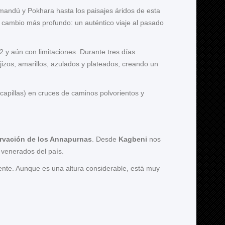
tmandú y Pokhara hasta los paisajes áridos de esta
n cambio más profundo: un auténtico viaje al pasado
2 y aún con limitaciones. Durante tres días
izos, amarillos, azulados y plateados, creando un
apillas) en cruces de caminos polvorientos y
rvación de los Annapurnas
. Desde
Kagbeni
nos
y venerados del país.
nte. Aunque es una altura considerable, está muy