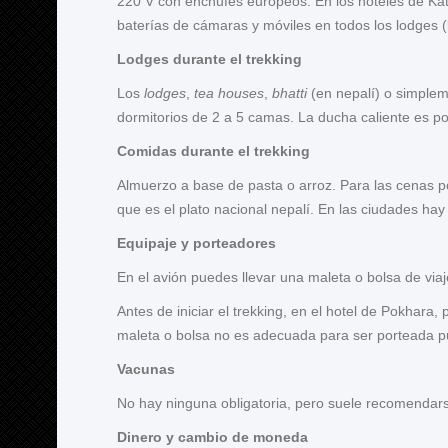
220 V con enchufes europeos. En los hoteles de Kat
baterías de cámaras y móviles en todos los lodges (
Lodges durante el trekking
Los
lodges
,
tea houses
,
bhatti
(en nepalí) o simple
dormitorios de 2 a 5 camas. La ducha caliente es po
Comidas durante el trekking
Almuerzo a base de pasta o arroz. Para las cenas po
que es el plato nacional nepalí. En las ciudades hay
Equipaje y porteadores
En el avión puedes llevar una maleta o bolsa de vi
Antes de iniciar el trekking, en el hotel de Pokhara
maleta o bolsa no es adecuada para ser porteada pu
Vacunas
No hay ninguna obligatoria, pero suele recomendarse 
Dinero y cambio de moneda