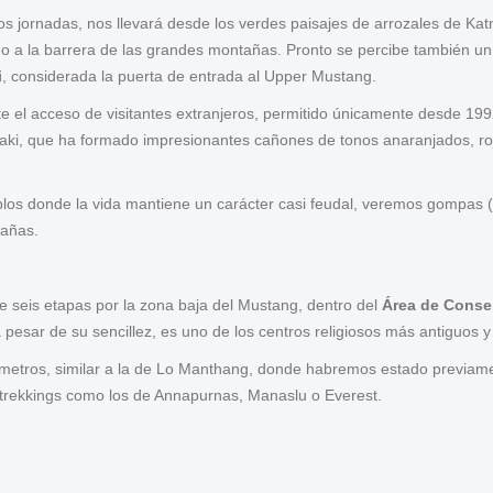
os jornadas, nos llevará desde los verdes paisajes de arrozales de Ka
ido a la barrera de las grandes montañas. Pronto se percibe también u
i
, considerada la puerta de entrada al Upper Mustang.
nte el acceso de visitantes extranjeros, permitido únicamente desde 199
aki, que ha formado impresionantes cañones de tonos anaranjados, roj
os donde la vida mantiene un carácter casi feudal, veremos gompas (c
tañas.
de seis etapas por la zona baja del Mustang, dentro del
Área de Conse
 pesar de su sencillez, es uno de los centros religiosos más antiguos 
metros, similar a la de Lo Manthang, donde habremos estado previame
 trekkings como los de Annapurnas, Manaslu o Everest.