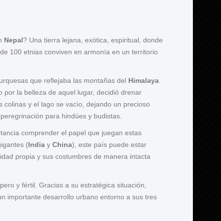
en
Nepal
? Una tierra lejana, exótica, espiritual, donde
e 100 etnias conviven en armonía en un territorio
turquesas que reflejaba las montañas del
Himalaya
.
do por la belleza de aquel lugar, decidió drenar
s colinas y el lago se vacío, dejando un precioso
 peregrinación para hindúes y budistas.
ortancia comprender el papel que juegan estas
igantes (
India
y
China
), este país puede estar
alidad propia y sus costumbres de manera intacta
ero y fértil. Gracias a su estratégica situación,
 un importante desarrollo urbano entorno a sus tres