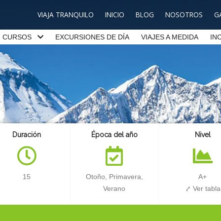
VIAJA TRANQUILO
INICIO
BLOG
NOSOTROS
G
CURSOS
EXCURSIONES DE DÍA
VIAJES A MEDIDA
IN
Duración
Época del año
Nivel
15
Otoño, Primavera,
A+
Verano
⤤ Ver tabla