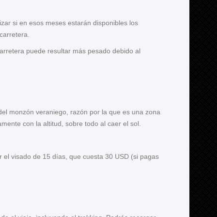
tizar si en esos meses estarán disponibles los
carretera.
 carretera puede resultar más pesado debido al
a del monzón veraniego, razón por la que es una zona
ente con la altitud, sobre todo al caer el sol.
r el visado de 15 días, que cuesta 30 USD (si pagas