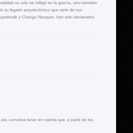
ivalidad no solo se reflejó en la guerra, sino también
 de su legado arquitectónico que siete de sus
hupatinath y Changu Narayan, han sido declarados
así, conviene tener en cuenta que, a partir de los