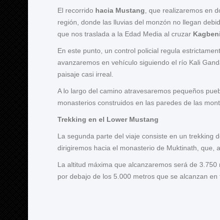
El recorrido
hacia Mustang
, que realizaremos en d
región, donde las lluvias del monzón no llegan deb
que nos traslada a la Edad Media al cruzar
Kagben
En este punto, un control policial regula estrictame
avanzaremos en vehículo siguiendo el río Kali Gand
paisaje casi irreal.
A lo largo del camino atravesaremos pequeños puebl
monasterios construidos en las paredes de las mon
Trekking en el Lower Mustang
La segunda parte del viaje consiste en un trekking 
dirigiremos hacia el monasterio de Muktinath, que, a
La altitud máxima que alcanzaremos será de 3.750 
por debajo de los 5.000 metros que se alcanzan en