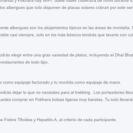
mandú y Pokhara hay WIFI. Suele haber cobertura de móvil durante todo
los albergues que solo disponen de placas solares cobran por este serv
mente albergues son los alojamientos típicos en las áreas de montaña
sible casi siempre, solo en los más básicos tendrás que lavarte con c
drás elegir entre una gran variedad de platos, incluyendo el Dhal Bhat
 restaurantes de todo tipo.
aje como equipaje facturado y tu mochila como equipaje de mano.
, podrás dejar lo que no necesites para al trekking. Los porteadores lle
edes comprar en Pokhara bolsas ligeras muy baratas. Tu solo llevarás 
Fiebre Tifoidea y Hepatitis A, al criterio de cada participante.