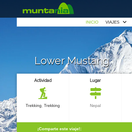
INICIO
VIAJES
Lower Mustang
Actividad
Lugar
Trekking
,
Trekking
Nepal
¡Comparte este viaje!: