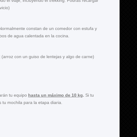
 el viaje, incluyendo el trekking. Podrás recargar
icio)
. Normalmente constan de un comedor con estufa y
ubos de agua calentada en la cocina.
 (arroz con un guiso de lentejas y algo de carne)
varán tu equipo
hasta un máximo de 10 kg
.
Si tu
tu mochila para la etapa diaria.