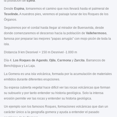
la población de
Epina
.
Desde
Espina
, tomaremos el camino que nos llevará hasta el palmeral de
Teselinde.
A nuestros pies, veremos el paisaje lunar de los Roques de los
Órganos.
Seguiremos por el cordal hasta llegar al mirador de Buenavista, desde
donde comenzaremos el descenso hacia la población de
Vallehermoso
,
famosa por preparar las mejores “papas arrugás” con mojo picón de toda la
isla.
Distancia 9 km Desnivel + 150 m Desnivel -1.000 m
Día 4.
Los Roques de Agando
,
Ojila
,
Carmona
y
Zarcita
. Barrancos de
Benchijigua y La Laja.
La Gomera es una isla volcánica, formada por la acumulación de materiales
emitidos durante diferentes erupciones.
Su espesa cubierta vegetal hace difícil ver las rocas volcánicas que forman
su subsuelo y por tanto entender su historia geológica. Solo la intensa
erosión permite ver las rocas y entender su historia geológica.
Un ejemplo son los famosos Roques, formaciones volcánicas que dan un
carácter único a la geografía gomera y ayuda a entender el pasado