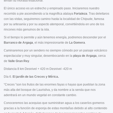
tenían su morada estacional.
El único acceso es un estrecho y empinado paso. Iniciaremos nuestro
recorrido a pie ascendiendo a la magnífica atalaya
Fortaleza
. Tras deleitaros
con las vistas, seguiremos camino hasta la localidad de Chipude, famosa
por su artesanía y por su aspecto atemporal, convirtiéndola en uno de los
rincones más genuinos de la isla.
Si el tiempo lo permite y aún tenemos energía, podremos descender por el
Barranco de Argaga
, el más impresionante de
La Gomera
.
Caminaremos por un sendero no siempre cómodo por un paisaje volcánico
espectacular y muy singular, desembocando en la
playa de Argaga
, cerca
de
Valle Gran Rey
.
Distancia 8 km Desnivel + 420 m Desnivel -420 m
Día 6.
El jardín de las Creces
y Mérica.
“Creces “son los frutos de las enormes fayas o hayas que pueblan la zona
más alta del bosque de Laurisilva, y da nombre a la senda que nos
adentrará en un mundo vegetal en constante cambio.
Conoceremos las acequias que suministran agua a los caseríos gomeros
gracias a la función de esponja de estas montañas debido al alto contenido