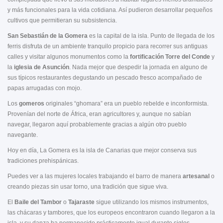
y más funcionales para la vida cotidiana. Así pudieron desarrollar pequeños
cultivos que permitieran su subsistencia.
San Sebastián de la Gomera
es la capital de la isla. Punto de llegada de los
ferris disfruta de un ambiente tranquilo propicio para recorrer sus antiguas
calles y visitar algunos monumentos como la
fortificación Torre del Conde
y
la
iglesia de Asunción
. Nada mejor que despedir la jornada en alguno de
sus típicos restaurantes degustando un pescado fresco acompañado de
papas arrugadas con mojo.
Los
gomeros
originales “ghomara” era un pueblo rebelde e inconformista.
Provenían del norte de África, eran agricultores y, aunque no sabían
navegar, llegaron aquí probablemente gracias a algún otro pueblo
navegante.
Hoy en día, La Gomera es la isla de Canarias que mejor conserva sus
tradiciones prehispánicas.
Puedes ver a las mujeres locales trabajando el barro de manera
artesanal
o
creando piezas sin usar torno, una tradición que sigue viva.
El
Baile del Tambor
o
Tajaraste
sigue utilizando los mismos instrumentos,
las chácaras y tambores, que los europeos encontraron cuando llegaron a la