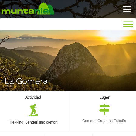
VIAJA TRANQUILO
INICIO
BLOG
La Gomera
NOSOTROS
Actividad
Lugar
GALERIA
SEGUROS
Gomera, Canarias España
Trekking
,
Senderismo confort