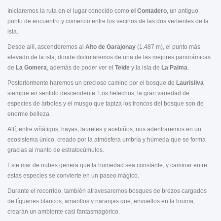
Iniciaremos la ruta en el lugar conocido como
el Contadero
, un antiguo
punto de encuentro y comercio entre los vecinos de las dos vertientes de la
isla.
Desde allí, ascenderemos al
Alto de Garajonay
(1.487 m), el punto más
elevado de la isla, donde disfrutaremos de una de las mejores panorámicas
de
La Gomera
, además de poder ver el
Teide
y la isla de
La Palma
.
Posteriormente haremos un precioso camino por el bosque de
Laurisilva
siempre en sentido descendente. Los helechos, la gran variedad de
especies de árboles y el musgo que tapiza los troncos del bosque son de
enorme belleza.
Allí, entre viñátigos, hayas, laureles y acebiños, nos adentraremos en un
ecosistema único, creado por la atmósfera umbría y húmeda que se forma
gracias al manto de estratocúmulos.
Este mar de nubes genera que la humedad sea constante, y caminar entre
estas especies se convierte en un paseo mágico.
Durante el recorrido, también atravesaremos bosques de brezos cargados
de líquenes blancos, amarillos y naranjas que, envueltos en la bruma,
crearán un ambiente casi fantasmagórico.