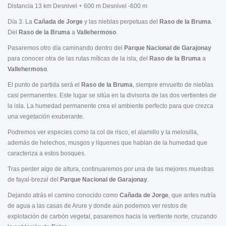
Distancia 13 km Desnivel + 600 m Desnivel -600 m
Día 3. La
Cañada de Jorge
y las nieblas perpetuas del
Raso de la Bruma
.
Del
Raso de la Bruma
a
Vallehermoso
.
Pasaremos otro día caminando dentro del
Parque Nacional de Garajonay
para conocer otra de las rutas míticas de la isla, del
Raso de la Bruma
a
Vallehermoso
.
El punto de partida será el
Raso de la Bruma
, siempre envuelto de nieblas
casi permanentes. Este lugar se sitúa en la divisoria de las dos vertientes de
la isla. La humedad permanente crea el ambiente perfecto para que crezca
una vegetación exuberante.
Podremos ver especies como la col de risco, el alamillo y la melosilla,
además de helechos, musgos y líquenes que hablan de la humedad que
caracteriza a estos bosques.
Tras perder algo de altura, continuaremos por una de las mejores muestras
de fayal-brezal del
Parque Nacional de Garajonay
.
Dejando atrás el camino conocido como
Cañada de Jorge
, que antes nutría
de agua a las casas de Arure y donde aún podemos ver restos de
explotación de carbón vegetal, pasaremos hacia la vertiente norte, cruzando