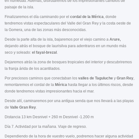
en humedad. Además, disfrutaremos de los impresionantes cambios de
paisaje de la isla.
Finalizaremos el día caminando por el
cordal de la Mérica
, donde
tendremos vistas espectaculares del Valle del Gran Rey y la costa oeste de
la Gomera, una de las zonas más desconocidas.
Desde la parte alta de la isla, bajaremos por el viejo camino a
Arure,
dejando atrás el bosque de laurisilva para adentraros en un mundo más
seco y soleado:
el fayal-brezal
.
Dejaremos atrás la zona de bosques tropicales del interior y descubriremos
la franja árida de los acantilados.
Por preciosos caminos que conectaban los
valles de Taguluche
y
Gran Rey
,
remontaremos el cordal de la
Mérica
hasta llegar a los últimos riscos, desde
donde tendremos vistas impresionantes hacia el mar.
Desde allí, caminaremos por una antígua senda que nos llevará a las playas
de
Valle Gran Rey
.
Distancia 13 km Desnivel + 260 m Desnivel -1.200 m
Día 7. Actividad por la mañana. Viaje de regreso.
Dependiendo de la hora de vuestro vuelo, podremos hacer alguna actividad