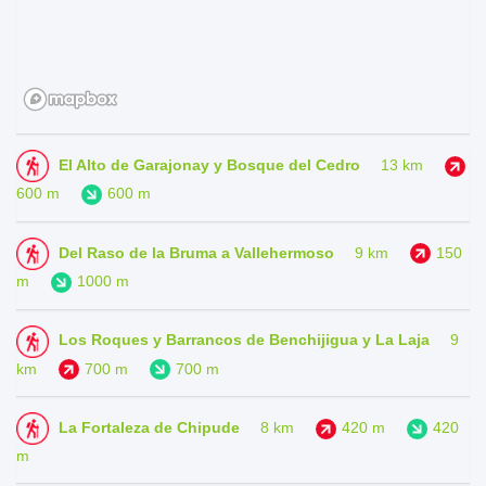
El Alto de Garajonay y Bosque del Cedro
13 km
600 m
600 m
Del Raso de la Bruma a Vallehermoso
9 km
150
m
1000 m
Los Roques y Barrancos de Benchijigua y La Laja
9
km
700 m
700 m
La Fortaleza de Chipude
8 km
420 m
420
m