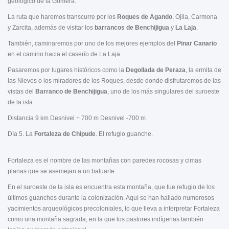
geológico de la Gomera.
La ruta que haremos transcurre por los
Roques de Agando
, Ojila, Carmona
y Zarcita, además de visitar los
barrancos de Benchijigua
y
La Laja
.
También, caminaremos por uno de los mejores ejemplos del
Pinar Canario
en el camino hacia el caserío de La Laja.
Pasaremos por lugares históricos como la
Degollada
de Peraza
, la ermita de
las Nieves o los miradores de los Roques, desde donde disfrutaremos de las
vistas del
Barranco de Benchijigua
, uno de los más singulares del suroeste
de la isla.
Distancia 9 km Desnivel + 700 m Desnivel -700 m
Día 5. La
Fortaleza
de Chipude
. El refugio guanche.
Fortaleza es el nombre de las montañas con paredes rocosas y cimas
planas que se asemejan a un baluarte.
En el suroeste de la isla es encuentra esta montaña, que fue refugio de los
últimos guanches durante la colonización. Aquí se han hallado numerosos
yacimientos arqueológicos precoloniales, lo que lleva a interpretar Fortaleza
como una montaña sagrada, en la que los pastores indígenas también