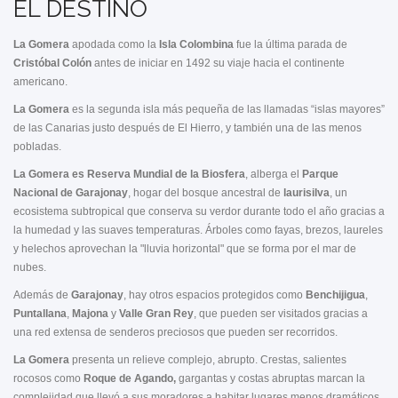
EL DESTINO
La Gomera
apodada como la
Isla Colombina
fue la última parada de
Cristóbal Colón
antes de iniciar en 1492 su viaje hacia el continente
americano.
La Gomera
es la segunda isla más pequeña de las llamadas “islas mayores”
de las Canarias justo después de El Hierro, y también una de las menos
pobladas.
La Gomera es Reserva Mundial de la Biosfera
, alberga el
Parque
Nacional de Garajonay
, hogar del bosque ancestral de
laurisilva
, un
ecosistema subtropical que conserva su verdor durante todo el año gracias a
la humedad y las suaves temperaturas. Árboles como fayas, brezos, laureles
y helechos aprovechan la "lluvia horizontal" que se forma por el mar de
nubes.
Además de
Garajonay
, hay otros espacios protegidos como
Benchijigua
,
Puntallana
,
Majona
y
Valle Gran Rey
, que pueden ser visitados gracias a
una red extensa de senderos preciosos que pueden ser recorridos.
La Gomera
presenta un relieve complejo, abrupto. Crestas, salientes
rocosos como
Roque de Agando,
gargantas y costas abruptas marcan la
complejidad que llevó a sus moradores a habitar lugares menos dramáticos