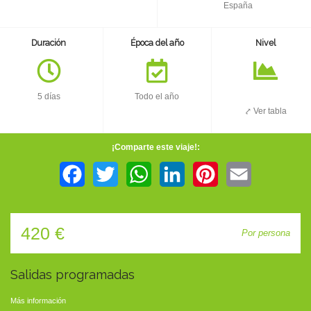
TIENDA
España
Duración
Época del año
Nivel
CONTACTO
5 días
Todo el año
⤤ Ver tabla
¡Comparte este viaje!:
Facebook
Twitter
WhatsApp
LinkedIn
Pinterest
Email
420 €
Por persona
Salidas programadas
Más información