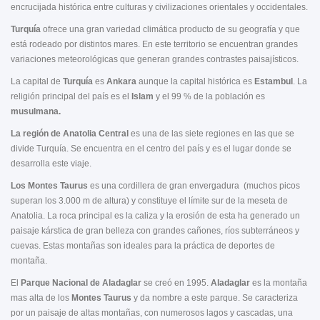
encrucijada histórica entre culturas y civilizaciones orientales y occidentales.
Turquía
ofrece una gran variedad climática producto de su geografía y que
está rodeado por distintos mares. En este territorio se encuentran grandes
variaciones meteorológicas que generan grandes contrastes paisajísticos.
La capital de
Turquía
es
Ankara
aunque la capital histórica es
Estambul
. La
religión principal del país es el
Islam
y el 99 % de la población es
musulmana.
La región de Anatolia Central
es una de las siete regiones en las que se
divide Turquía. Se encuentra en el centro del país y es el lugar donde se
desarrolla este viaje.
Los Montes Taurus
es una cordillera de gran envergadura (muchos picos
superan los 3.000 m de altura) y constituye el límite sur de la meseta de
Anatolia. La roca principal es la caliza y la erosión de esta ha generado un
paisaje kárstica de gran belleza con grandes cañones, ríos subterráneos y
cuevas. Estas montañas son ideales para la práctica de deportes de
montaña.
El
Parque Nacional de Aladaglar
se creó en 1995.
Aladaglar
es la montaña
mas alta de los
Montes Taurus
y da nombre a este parque. Se caracteriza
por un paisaje de altas montañas, con numerosos lagos y cascadas, una