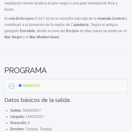
vegetación donde destaca el pino negro y una gran variedad de flora y
fauna.
El
volcán Erciyes
(3.917 m) es la montaña más alta de la
Anatolia Central
y
contribuyó a la formación de la región de C
apadocia
. Según el antiguo
geógrafo
Estrabón
, desde la cima del
Erciyes
en días claros se podía ver el
Mar Negro
y el
Mar Mediterráneo
PROGRAMA
06/03/2027
Datos básicos de la salida:
Salida:
06/03/2027
Llegada:
14/03/2027
Duración:
9
Destino:
Turquía, Turquía