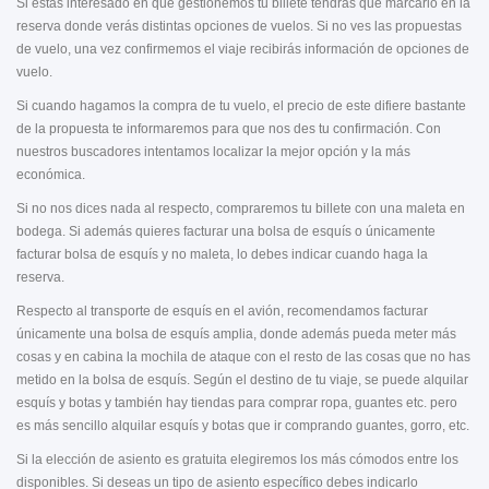
Si estás interesado en que gestionemos tu billete tendrás que marcarlo en la
reserva donde verás distintas opciones de vuelos. Si no ves las propuestas
de vuelo, una vez confirmemos el viaje recibirás información de opciones de
vuelo.
Si cuando hagamos la compra de tu vuelo, el precio de este difiere bastante
de la propuesta te informaremos para que nos des tu confirmación. Con
nuestros buscadores intentamos localizar la mejor opción y la más
económica.
Si no nos dices nada al respecto, compraremos tu billete con una maleta en
bodega. Si además quieres facturar una bolsa de esquís o únicamente
facturar bolsa de esquís y no maleta, lo debes indicar cuando haga la
reserva.
Respecto al transporte de esquís en el avión, recomendamos facturar
únicamente una bolsa de esquís amplia, donde además pueda meter más
cosas y en cabina la mochila de ataque con el resto de las cosas que no has
metido en la bolsa de esquís. Según el destino de tu viaje, se puede alquilar
esquís y botas y también hay tiendas para comprar ropa, guantes etc. pero
es más sencillo alquilar esquís y botas que ir comprando guantes, gorro, etc.
Si la elección de asiento es gratuita elegiremos los más cómodos entre los
disponibles. Si deseas un tipo de asiento específico debes indicarlo