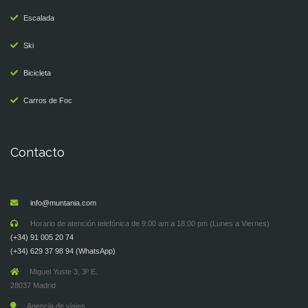
Escalada
Ski
Bicicleta
Carros de Foc
Contacto
info@muntania.com
Horario de atención telefónica de 9:00 am a 18:00 pm (Lunes a Viernes)
(+34) 91 005 20 74
(+34) 629 37 98 94 (WhatsApp)
Miguel Yuste 3, 3º E.
28037 Madrid
Agencia de viajes