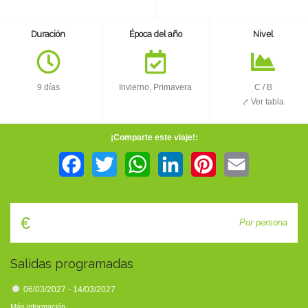
TIENDA
Duración
Época del año
Nivel
CONTACTO
9 días
Invierno, Primavera
C
/
B
⤤ Ver tabla
¡Comparte este viaje!:
Facebook
Twitter
WhatsApp
LinkedIn
Pinterest
Email
€
Por persona
Salidas programadas
06/03/2027 - 14/03/2027
Más información