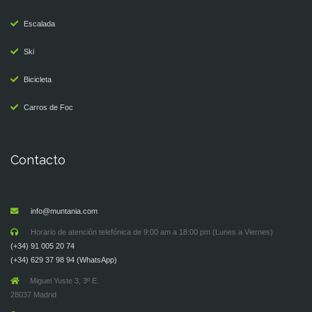
Escalada
Ski
Bicicleta
Carros de Foc
Contacto
info@muntania.com
Horario de atención telefónica de 9:00 am a 18:00 pm (Lunes a Viernes)
(+34) 91 005 20 74
(+34) 629 37 98 94 (WhatsApp)
Miguel Yuste 3, 3º E.
28037 Madrid