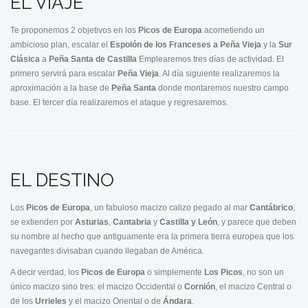
EL VIAJE
Te proponemos 2 objetivos en los
Picos de Europa
acometiendo un
ambicioso plan, escalar el
Espolón de los Franceses a Peña Vieja
y la
Sur
Clásica
a
Peña Santa de Castilla
Emplearemos tres días de actividad. El
primero servirá para escalar
Peña Vieja
. Al día siguiente realizaremos la
aproximación a la base de
Peña Santa
donde montaremos nuestro campo
base. El tercer día realizaremos el ataque y regresaremos.
EL DESTINO
Los
Picos de Europa
, un fabuloso macizo calizo pegado al mar
Cantábrico
,
se extienden por
Asturias
,
Cantabria
y
Castilla y León
, y parece que deben
su nombre al hecho que antiguamente era la primera tierra europea que los
navegantes divisaban cuando llegaban de América.
A decir verdad, los
Picos de Europa
o simplemente
Los Picos
, no son un
único macizo sino tres: el macizo Occidental o
Cornión
, el macizo Central o
de los
Urrieles
y el macizo Oriental o de
Ándara
.