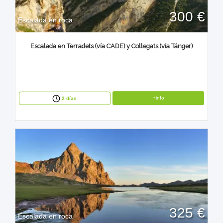
300 €
Escalada en roca
Escalada en Terradets (vía CADE) y Collegats (vía Tánger)
+info
2 días
325 €
Escalada en roca