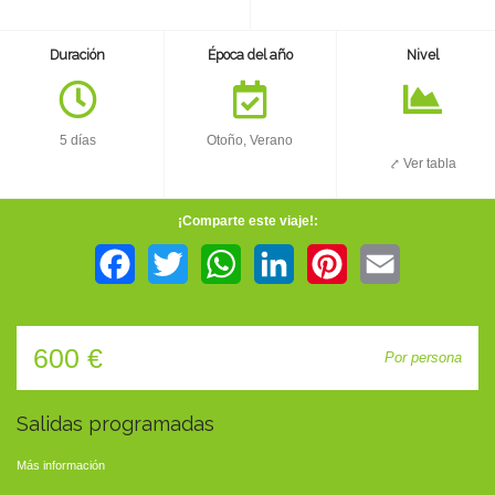
TIENDA
Duración
Época del año
Nivel
CONTACTO
5 días
Otoño, Verano
⤤ Ver tabla
¡Comparte este viaje!:
Facebook
Twitter
WhatsApp
LinkedIn
Pinterest
Email
600 €
Por persona
Salidas programadas
Más información