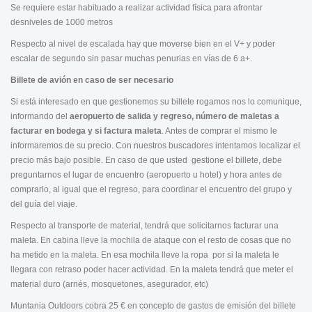
Se requiere estar habituado a realizar actividad física para afrontar
desniveles de 1000 metros
Respecto al nivel de escalada hay que moverse bien en el V+ y poder
escalar de segundo sin pasar muchas penurias en vías de 6 a+.
Billete de avión en caso de ser necesario
Si está interesado en que gestionemos su billete rogamos nos lo comunique,
informando del
aeropuerto de salida y regreso, número de maletas a
facturar en bodega y si factura maleta
. Antes de comprar el mismo le
informaremos de su precio. Con nuestros buscadores intentamos localizar el
precio más bajo posible. En caso de que usted gestione el billete, debe
preguntarnos el lugar de encuentro (aeropuerto u hotel) y hora antes de
comprarlo, al igual que el regreso, para coordinar el encuentro del grupo y
del guía del viaje.
Respecto al transporte de material, tendrá que solicitarnos facturar una
maleta. En cabina lleve la mochila de ataque con el resto de cosas que no
ha metido en la maleta. En esa mochila lleve la ropa por si la maleta le
llegara con retraso poder hacer actividad. En la maleta tendrá que meter el
material duro (arnés, mosquetones, asegurador, etc)
Muntania Outdoors cobra 25 € en concepto de gastos de emisión del billete