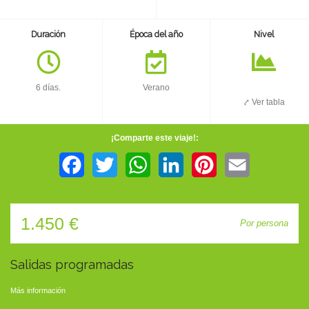
TIENDA
Duración
Época del año
Nivel
CONTACTO
6 días.
Verano
⤤ Ver tabla
¡Comparte este viaje!:
Facebook
Twitter
WhatsApp
LinkedIn
Pinterest
Email
1.450 €
Por persona
Salidas programadas
Más información