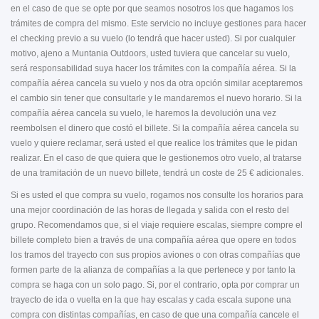
en el caso de que se opte por que seamos nosotros los que hagamos los
trámites de compra del mismo. Este servicio no incluye gestiones para hacer
el checking previo a su vuelo (lo tendrá que hacer usted). Si por cualquier
motivo, ajeno a Muntania Outdoors, usted tuviera que cancelar su vuelo,
será responsabilidad suya hacer los trámites con la compañía aérea. Si la
compañía aérea cancela su vuelo y nos da otra opción similar aceptaremos
el cambio sin tener que consultarle y le mandaremos el nuevo horario. Si la
compañía aérea cancela su vuelo, le haremos la devolución una vez
reembolsen el dinero que costó el billete. Si la compañía aérea cancela su
vuelo y quiere reclamar, será usted el que realice los trámites que le pidan
realizar. En el caso de que quiera que le gestionemos otro vuelo, al tratarse
de una tramitación de un nuevo billete, tendrá un coste de 25 € adicionales.
Si es usted el que compra su vuelo, rogamos nos consulte los horarios para
una mejor coordinación de las horas de llegada y salida con el resto del
grupo. Recomendamos que, si el viaje requiere escalas, siempre compre el
billete completo bien a través de una compañía aérea que opere en todos
los tramos del trayecto con sus propios aviones o con otras compañías que
formen parte de la alianza de compañías a la que pertenece y por tanto la
compra se haga con un solo pago. Si, por el contrario, opta por comprar un
trayecto de ida o vuelta en la que hay escalas y cada escala supone una
compra con distintas compañías, en caso de que una compañía cancele el