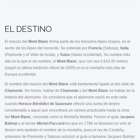
EL DESTINO
El macizo del
Mont Blanc
forma parte de los llamados Alpes Grayos, en el
sector de los Alpes del noroeste. Se extiende por
Francia
(Saboya),
Italia
(Piamonte y el Valle de Aosta), y
Suiza
(Valais occidental). Su cumbre más
alta es la que le da nombre, el
Mont Blanc
, que con sus 4.810,45 metros
(según la última medición oficial de 2009) es la la montaña más alta de
Europa occidental.
El nombre del macizo del
Mont Blanc
está fuertemente ligado al del valle de
Chamonix
. De hecho, hablar de
Chamonix
y del
Mont Blanc
es hablar de la
historia del alpinismo. Se considera que el alpinismo nació en este valle
cuando
Horace-Bénédict de Saussure
ofreció una suma de dinero
considerable a aquel que encontrara un camino practicable hasta la cima
del
Mont Blanc
, conocida como la Montaña Maldita. Fueron el guía J
acques
Balmat
y el doctor
Michel Paccard
los que en 1786 se llevarían no solo el
dinero sino también el nombre de la montaña, pues el rey de Cerdeña,
soberano de Piamonte y Saboya autorizó al guía a llamarse
Jacques Balmat