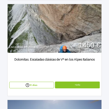
1450 €
Escalada en roca
Dolomitas. Escaladas clásicas de Vº en los Alpes Italianos
+info
8 días