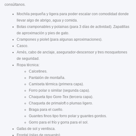
consúltanos.
Mochila pequeña y ligera para poder escalar con comodidad donde
llevar algo de abrigo, agua y comida.
Botas cramponables y polainas (para 3 días de actividad). Zapatillas
de aproximación y pies de gato.
Crampones y piolet (para algunas aproximaciones).
Casco.
Arnés, cabo de anclaje, asegurador-descensor y tres mosquetones
de seguridad.
Ropa técnica:
Calcetines.
Pantalón de montaña.
Camiseta térmica (primera capa).
Forro polar o similar (segunda capa).
Chaqueta tipo Gore-Tex (tercera capa).
Chaqueta de primaloft o plumas ligero.
Braga para el cuello.
Guantes finos tipo forro polar y guantes gordos.
Gorro para el frío y gorra para el sol.
Gafas de sol y ventisca.
Frontal (pilas de repuesto).