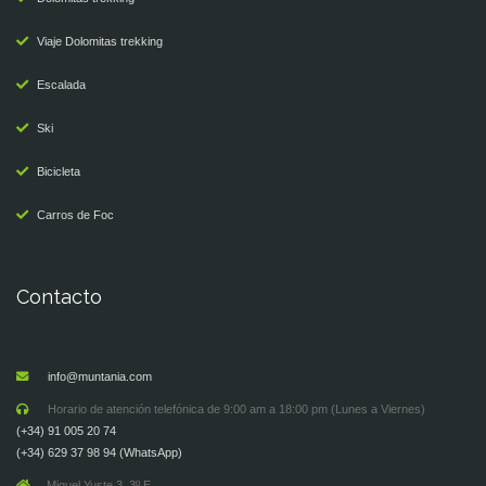
Viaje Dolomitas trekking
Escalada
Ski
Bicicleta
Carros de Foc
Contacto
info@muntania.com
Horario de atención telefónica de 9:00 am a 18:00 pm (Lunes a Viernes)
(+34) 91 005 20 74
(+34) 629 37 98 94 (WhatsApp)
Miguel Yuste 3, 3º E.