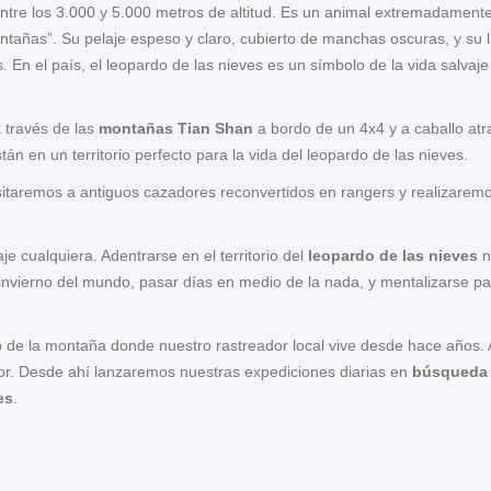
tre los 3.000 y 5.000 metros de altitud. Es un animal extremadamente d
tañas”. Su pelaje espeso y claro, cubierto de manchas oscuras, y su l
as. En el país, el leopardo de las nieves es un símbolo de la vida sal
 través de las
montañas Tian Shan
a bordo de un 4x4 y a caballo at
án en un territorio perfecto para la vida del leopardo de las nieves.
taremos a antiguos cazadores reconvertidos en rangers y realizaremos
 cualquiera. Adentrarse en el territorio del
leopardo de las nieves
n
al invierno del mundo, pasar días en medio de la nada, y mentalizarse 
de la montaña donde nuestro rastreador local vive desde hace años. 
ior. Desde ahí lanzaremos nuestras expediciones diarias en
búsqueda d
es
.