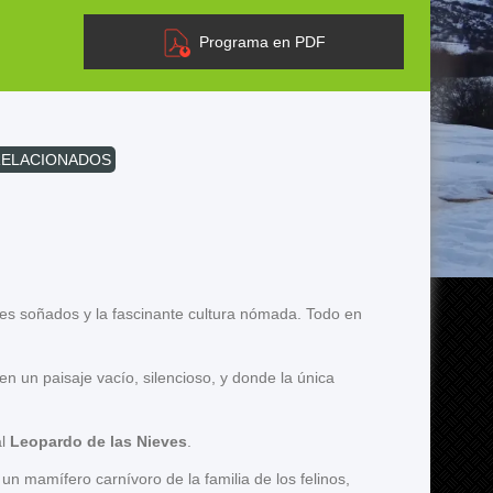
Programa en PDF
RELACIONADOS
sajes soñados y la fascinante cultura nómada. Todo en
n un paisaje vacío, silencioso, y donde la única
al
Leopardo de las Nieves
.
 un mamífero carnívoro de la familia de los felinos,