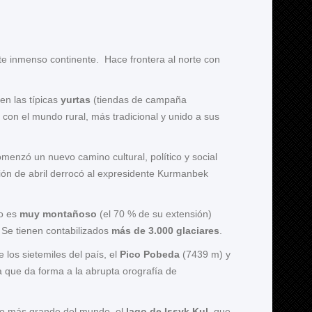
e inmenso continente. Hace frontera al norte con
en las típicas
yurtas
(tiendas de campaña
 con el mundo rural, más tradicional y unido a sus
menzó un nuevo camino cultural, político y social
ución de abril derrocó al expresidente Kurmanbek
io es
muy montañoso
(el 70 % de su extensión)
Se tienen contabilizados
más de 3.000 glaciares
.
los sietemiles del país, el
Pico Pobeda
(7439 m) y
era que da forma a la abrupta orografía de
no más grande del mundo, el
lago de Issyk Kul
, que