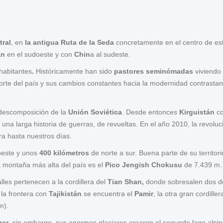
tral
, en
la antigua Ruta de la Seda
concretamente en el centro de est
án
en el sudoeste y con
Chin
a al sudeste.
 habitantes
.
Históricamente han sido
pastores seminómadas
viviendo 
norte del país y sus cambios constantes hacia la modernidad contrastan
 descomposición de la
Unión Soviética
. Desde entonces
Kirguistán
co
 una larga historia de guerras, de revueltas. En el año 2010, la revol
ra hasta nuestros días.
oeste y unos
400 kilómetros
de norte a sur. Buena parte de su territor
a montaña más alta del país es el
Pico Jengish Chokusu
de 7.439 m. 
les pertenecen a la cordillera del
Tian Shan,
donde sobresalen dos de 
 la frontera con
Tajikistán
se encuentra el
Pamir
, la otra gran cordill
m).
mar
, sin embargo, sus enormes glaciares crearon el segundo lago alpi