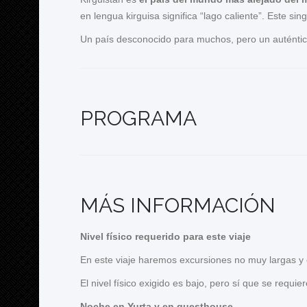
en lengua kirguisa significa “lago caliente”. Este s
Un país desconocido para muchos, pero un auténtico 
PROGRAMA
MÁS INFORMACIÓN
Nivel físico requerido para este viaje
En este viaje haremos excursiones no muy largas y
El nivel físico exigido es bajo, pero sí que se requi
Noche en Yurta y en guesthouse