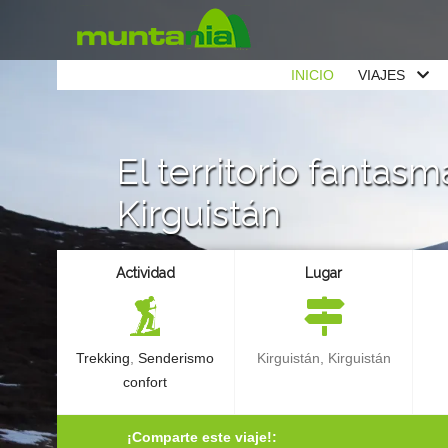
INICIO
VIAJES
El territorio fantasm
Kirguistán
Actividad
Lugar
Trekking
,
Senderismo
Kirguistán, Kirguistán
confort
¡Comparte este viaje!: