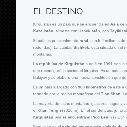
EL DESTINO
Kirguistán es un país que se encuentra en
Asia cen
Kazajistán
, al oeste con
Uzbekistán
, con
Tayikist
El país es principalmente
rural
, con 5,2 millones de
redondas). La capital,
Bishkek
, está situada en el 
montañas.
La república de Kirguistán
surgió en 1991 tras la
que reconfiguró la sociedad kirguisa. Es un país con
Bakiyev y se elaboró una nueva constitución que du
Es un país alargado con
900 kilómetros
de este a 
formado por la región montañosa del
Tian Shan
. L
La mayoría de estas montañas, glaciares, lagos y val
el
Khan Tengri
(7010 m). En el sur del país, junto a
Kirguistán
. Ahí se encuentra el
Pico Lenin
(7.134 
Kirguistán es
el país del mundo más alejado del 