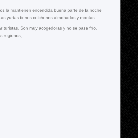
nos la mantienen encendida buena parte de la noche
 Las yurtas tienes colchones almohadas y mantas.
r turistas. Son muy acogedoras y no se pasa frío.
s regiones,