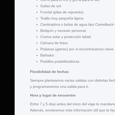
Gafas de sol.
Frontal (pilas de repuesto).
Toalla muy pequeña ligera.
Cantimplora o bolsa de agua tipo Camelback m
Botiquín y neceser personal.
Crema solar y protección labial.
Cámara de fotos.
Polainas (getres) por si encontráramos nieve.
Bañador.
Pastillas potabilizadoras.
Flexibilidad de fechas
Siempre planteamos varias salidas con distintas fec
y programaremos una salida para ti.
Hora y lugar de encuentro
Entre 7 y 5 días antes del inicio del viaje te mand
Además, enviaremos más información útil que te facil