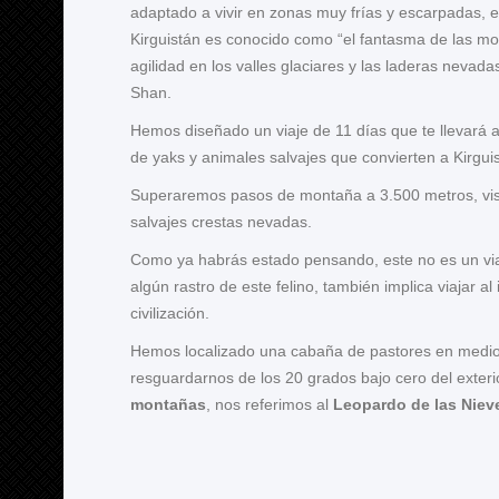
adaptado a vivir en zonas muy frías y escarpadas, en
Kirguistán es conocido como “el fantasma de las mon
agilidad en los valles glaciares y las laderas nevad
Shan.
Hemos diseñado un viaje de 11 días que te llevará a
de yaks y animales salvajes que convierten a Kirguist
Superaremos pasos de montaña a 3.500 metros, visi
salvajes crestas nevadas.
Como ya habrás estado pensando, este no es un viaje
algún rastro de este felino, también implica viajar 
civilización.
Hemos localizado una cabaña de pastores en medio 
resguardarnos de los 20 grados bajo cero del exter
montañas
, nos referimos al
Leopardo de las Niev