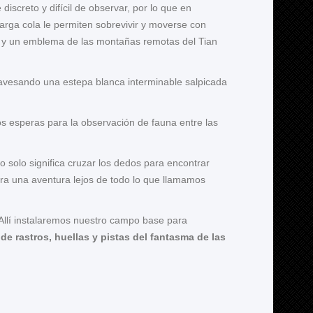
iscreto y difícil de observar, por lo que en
arga cola le permiten sobrevivir y moverse con
vaje y un emblema de las montañas remotas del Tian
ravesando una estepa blanca interminable salpicada
 esperas para la observación de fauna entre las
o solo significa cruzar los dedos para encontrar
para una aventura lejos de todo lo que llamamos
Allí instalaremos nuestro campo base para
e rastros, huellas y pistas del fantasma de las