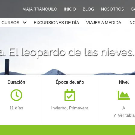
VIAJA TRANQUILO
INICIO
BLOG
NOSOTROS
G
CURSOS
EXCURSIONES DE DÍA
VIAJES A MEDIDA
IN
a. El leopardo de las nieves.
Duración
Época del año
Nivel
11 días
Invierno, Primavera
A
⤤ Ver tabla