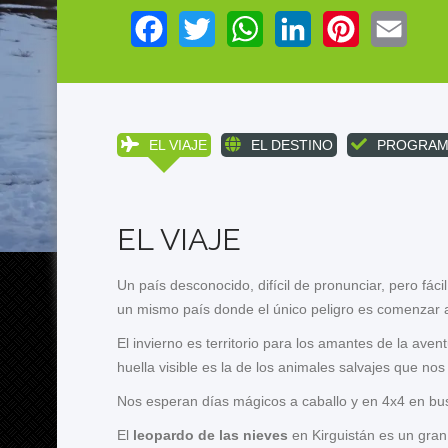
Facebook
Twitter
WhatsApp
LinkedIn
Pinterest
Email
EL VIAJE
EL DESTINO
PROGRAM
EL VIAJE
Un país desconocido, difícil de pronunciar, pero fáci
un mismo país donde el único peligro es comenzar 
El invierno es territorio para los amantes de la ave
huella visible es la de los animales salvajes que nos
Nos esperan días mágicos a caballo y en 4x4 en bus
El
leopardo de las nieves
en Kirguistán es un gran 