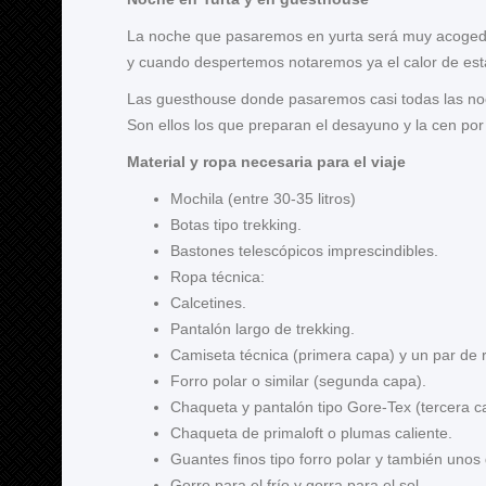
La noche que pasaremos en yurta será muy acogedor
y cuando despertemos notaremos ya el calor de esta
Las guesthouse donde pasaremos casi todas las noch
Son ellos los que preparan el desayuno y la cen por
Material y ropa necesaria para el viaje
Mochila (entre 30-35 litros)
Botas tipo trekking.
Bastones telescópicos imprescindibles.
Ropa técnica:
Calcetines.
Pantalón largo de trekking.
Camiseta técnica (primera capa) y un par de 
Forro polar o similar (segunda capa).
Chaqueta y pantalón tipo Gore-Tex (tercera c
Chaqueta de primaloft o plumas caliente.
Guantes finos tipo forro polar y también unos
Gorro para el frío y gorra para el sol.