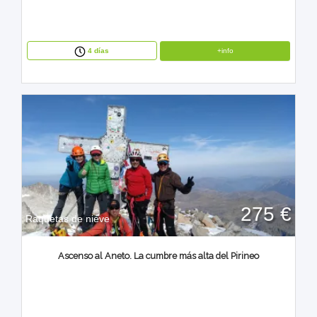
+info
4 días
275 €
Raquetas de nieve
Ascenso al Aneto. La cumbre más alta del Pirineo