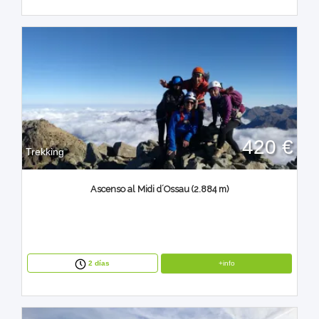
420 €
Trekking
Ascenso al Midi d´Ossau (2.884 m)
+info
2 días