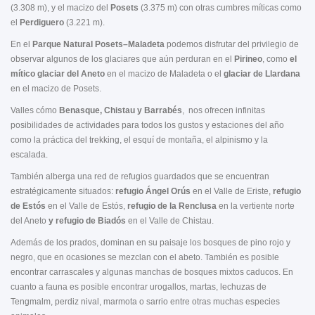
(3.308 m), y el macizo del
Posets
(3.375 m) con otras cumbres míticas como
el
Perdiguero
(3.221 m).
En el
Parque Natural Posets–Maladeta
podemos disfrutar del privilegio de
observar algunos de los glaciares que aún perduran en el
Pirineo
, como
el
mítico glaciar del Aneto
en el macizo de Maladeta o el
glaciar de Llardana
en el macizo de Posets.
Valles cómo
Benasque, Chistau y Barrabés
, nos ofrecen infinitas
posibilidades de actividades para todos los gustos y estaciones del año
como la práctica del trekking, el esquí de montaña, el alpinismo y la
escalada.
También alberga una red de refugios guardados que se encuentran
estratégicamente situados:
refugio Ángel Orús
en el Valle de Eriste,
refugio
de Estós
en el Valle de Estós,
refugio de la Renclusa
en la vertiente norte
del Aneto
y refugio de Biadós
en el Valle de Chistau.
Además de los prados, dominan en su paisaje los bosques de pino rojo y
negro, que en ocasiones se mezclan con el abeto. También es posible
encontrar carrascales y algunas manchas de bosques mixtos caducos. En
cuanto a fauna es posible encontrar urogallos, martas, lechuzas de
Tengmalm, perdiz nival, marmota o sarrio entre otras muchas especies