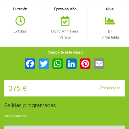
TIENDA
Duración
Época del año
Nivel
CONTACTO
1-3 días
Otoño, Primavera,
B+
Verano
⤤ Ver tabla
¡Comparte este viaje!:
Facebook
Twitter
WhatsApp
LinkedIn
Pinterest
Email
375 €
Por persona
Salidas programadas
Más información