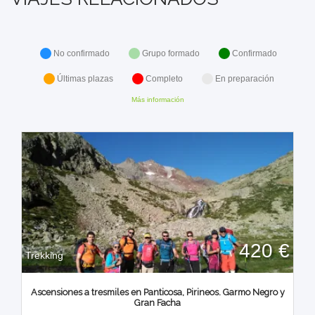
No confirmado
Grupo formado
Confirmado
Últimas plazas
Completo
En preparación
Más información
420 €
Trekking
Ascensiones a tresmiles en Panticosa, Pirineos. Garmo Negro y
Gran Facha