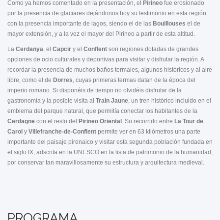
Como ya hemos comentado en la presentación, el
Pirineo
fue erosionado
por la presencia de glaciares dejándonos hoy su testimonio en esta región
con la presencia importante de lagos, siendo el de las
Bouillouses
el de
mayor extensión, y a la vez el mayor del Pirineo a partir de esta altitud.
La
Cerdanya
, el
Capcir
y el
Conflent
son regiones dotadas de grandes
opciones de ocio culturales y deportivas para visitar y disfrutar la región. A
recordar la presencia de muchos baños termales, algunos históricos y al aire
libre, como el de
Dorres
, cuyas primeras termas datan de la época del
imperio romano. Si disponéis de tiempo no olvidéis disfrutar de la
gastronomía y la posible visita al
Train Jaune
, un tren histórico incluido en el
emblema del parque natural, que permitía conectar los habitantes de la
Cerdagne
con el resto del
Pirineo Oriental
. Su recorrido entre
La Tour de
Carol
y
Villefranche-de-Conflent
permite ver en 63 kilómetros una parte
importante del paisaje pirenaico y visitar esta segunda población fundada en
el siglo IX, adscrita en la UNESCO en la lista de patrimonio de la humanidad,
por conservar tan maravillosamente su estructura y arquitectura medieval.
PROGRAMA