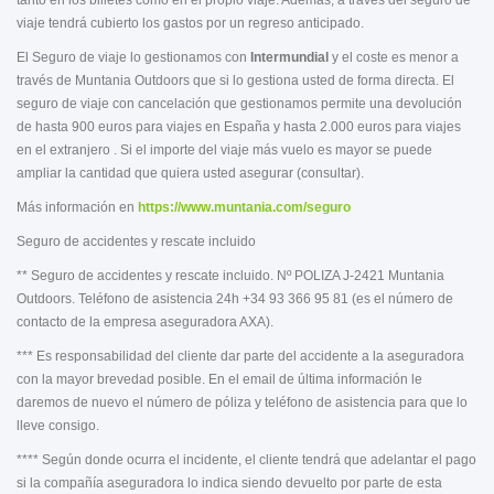
tanto en los billetes como en el propio viaje. Además, a través del seguro de
viaje tendrá cubierto los gastos por un regreso anticipado.
El Seguro de viaje lo gestionamos con
Intermundial
y el coste es menor a
través de Muntania Outdoors que si lo gestiona usted de forma directa. El
seguro de viaje con cancelación que gestionamos permite una devolución
de hasta 900 euros para viajes en España y hasta 2.000 euros para viajes
en el extranjero . Si el importe del viaje más vuelo es mayor se puede
ampliar la cantidad que quiera usted asegurar (consultar).
Más información en
https://www.muntania.com/seguro
Seguro de accidentes y rescate incluido
** Seguro de accidentes y rescate incluido. Nº POLIZA J-2421 Muntania
Outdoors. Teléfono de asistencia 24h +34 93 366 95 81 (es el número de
contacto de la empresa aseguradora AXA).
*** Es responsabilidad del cliente dar parte del accidente a la aseguradora
con la mayor brevedad posible. En el email de última información le
daremos de nuevo el número de póliza y teléfono de asistencia para que lo
lleve consigo.
**** Según donde ocurra el incidente, el cliente tendrá que adelantar el pago
si la compañía aseguradora lo indica siendo devuelto por parte de esta