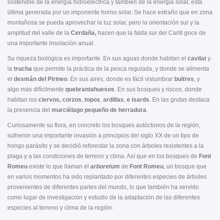
sostenible de la energía hidroeléctrica y también de la energía solar, esta
última generada por un imponente horno solar. Se hace extraño que en zona
montañosa se pueda aprovechar la luz solar, pero la orientación sur y la
amplitud del valle de la
Cerdaña,
hacen que la falda sur del Carlit goce de
una importante insolación anual.
Su riqueza biológica es importante. En sus aguas donde habitan el
cavilat
y
la
trucha
que permite la práctica de la pesca regulada, y donde se alimenta
el
desmán del Pirineo
. En sus aires, donde es fácil vislumbrar
buitres
, y
algo más difícilmente
quebrantahuesos
. En sus bosques y riscos, donde
habitan los
ciervos, corzos
,
topos
,
ardillas
,
e isards
. En las grutas destaca
la presencia del
murciélago pequeño de herradura
.
Curiosamente su flora, en concreto los bosques autóctonos de la región,
sufrieron una importante invasión a principios del siglo XX de un tipo de
hongo parásito y se decidió reforestar la zona con árboles resistentes a la
plaga y a las condiciones de terreno y clima. Así que en los bosques de
Font
Romeu
existe lo que llaman el
arboretum
de
Font Romeu
, un bosque que
en varios momentos ha sido replantado por diferentes especies de árboles
provenientes de diferentes partes del mundo, lo que también ha servido
como lugar de investigación y estudio de la adaptación de las diferentes
especies al terreno y clima de la región.