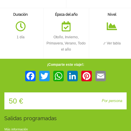
TIENDA
Duración
Época del año
Nivel
CONTACTO
1 día
Otoño, Invierno,
Primavera, Verano, Todo
⤤ Ver tabla
el año
¡Comparte este viaje!:
Facebook
Twitter
WhatsApp
LinkedIn
Pinterest
Email
50 €
Por persona
Salidas programadas
Más información