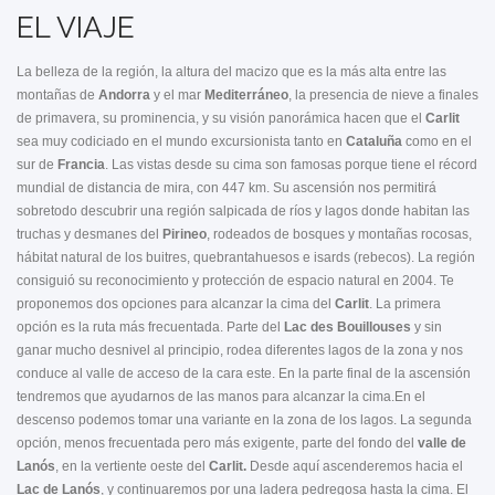
EL VIAJE
La belleza de la región, la altura del macizo que es la más alta entre las
montañas de
Andorra
y el mar
Mediterráneo
, la presencia de nieve a finales
de primavera, su prominencia, y su visión panorámica hacen que el
Carlit
sea muy codiciado en el mundo excursionista tanto en
Cataluña
como en el
sur de
Francia
. Las vistas desde su cima son famosas porque tiene el récord
mundial de distancia de mira, con 447 km. Su ascensión nos permitirá
sobretodo descubrir una región salpicada de ríos y lagos donde habitan las
truchas y desmanes del
Pirineo
, rodeados de bosques y montañas rocosas,
hábitat natural de los buitres, quebrantahuesos e isards (rebecos). La región
consiguió su reconocimiento y protección de espacio natural en 2004. Te
proponemos dos opciones para alcanzar la cima del
Carlit
. La primera
opción es la ruta más frecuentada. Parte del
Lac des Bouillouses
y sin
ganar mucho desnivel al principio, rodea diferentes lagos de la zona y nos
conduce al valle de acceso de la cara este. En la parte final de la ascensión
tendremos que ayudarnos de las manos para alcanzar la cima.En el
descenso podemos tomar una variante en la zona de los lagos. La segunda
opción, menos frecuentada pero más exigente, parte del fondo del
valle de
Lanós
, en la vertiente oeste del
Carlit.
Desde aquí ascenderemos hacia el
Lac de Lanós
, y continuaremos por una ladera pedregosa hasta la cima. El