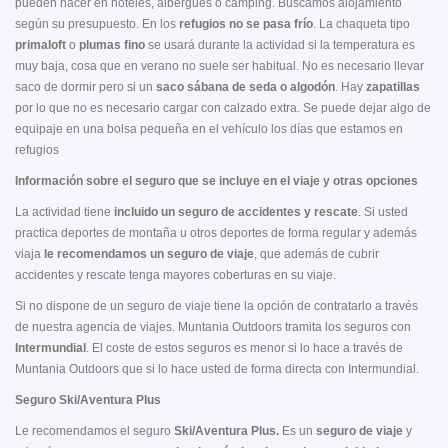
pueden hacer en hoteles, albergues o camping. Buscamos alojamiento
según su presupuesto. En los
refugios no se pasa frío
. La chaqueta tipo
primaloft
o
plumas
fino
se usará durante la actividad si la temperatura es
muy baja, cosa que en verano no suele ser habitual. No es necesario llevar
saco de dormir pero si un
saco sábana de seda o algodón
. Hay
zapatillas
por lo que no es necesario cargar con calzado extra. Se puede dejar algo de
equipaje en una bolsa pequeña en el vehículo los días que estamos en
refugios
Información sobre el seguro que se incluye en el viaje y otras opciones
La actividad tiene
incluido un seguro de accidentes y rescate
. Si usted
practica deportes de montaña u otros deportes de forma regular y además
viaja
le recomendamos un seguro de viaje
, que además de cubrir
accidentes y rescate tenga mayores coberturas en su viaje.
Si no dispone de un seguro de viaje tiene la opción de contratarlo a través
de nuestra agencia de viajes. Muntania Outdoors tramita los seguros con
Intermundial
. El coste de estos seguros es menor si lo hace a través de
Muntania Outdoors que si lo hace usted de forma directa con Intermundial.
Seguro Ski/Aventura Plus
Le recomendamos el seguro
Ski/Aventura Plus.
Es un
seguro de viaje
y