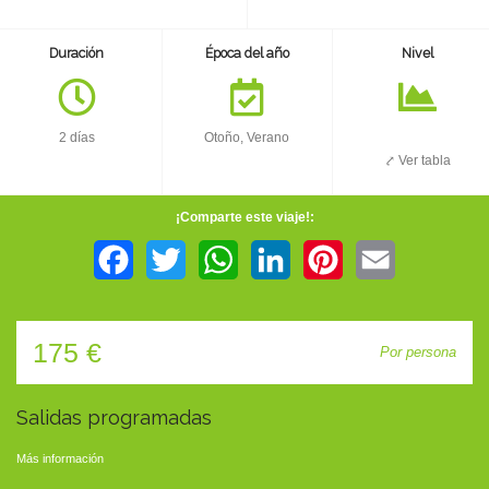
TIENDA
Duración
Época del año
Nivel
CONTACTO
2 días
Otoño, Verano
⤤ Ver tabla
¡Comparte este viaje!:
Facebook
Twitter
WhatsApp
LinkedIn
Pinterest
Email
175 €
Por persona
Salidas programadas
Más información