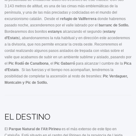
3.143 metros de altitud, es una de las cimas más emblemáticas de la
península, y una de las más preciadas y codiciadas en el mundo del
excursionismo catalán. Desde el
refugio de Vallferrera
donde habremos
pasado noche, ascenderemos por el valle labrado por el
barranc de Sotllo.
Bordearemos dos bonitos
estanys
alcanzando el segundo (
estany
d’Estats
), abandonaremos la ruta habitual y en dirección este accederemos
a la divisoria, que nos permite encarar la cresta oeste. Recorreremos el
cordal realizando algunos pasos aislados de trepada con vistas sobre el
valle que acabamos de subir en un ambiente sublime y aislado, pasando por
el
Pic Rodó de Canalbona
, el
Pic Gabarró
para alcanzar l cumbre de la
Pica
d’Estats
. Si las fuerzas y el tiempo nos acompañan, tendremos la
posibilidad de completar la ascensión al resto de tresmiles:
Pic Verdaguer,
Montcalm y Pic de Sotllo.
EL DESTINO
El
Parque Natural de l’Alt Pirineu
es el más extenso de este tipo en
Cataluña. Está situado en el centro del Pirineo de la provincia de Lleida,