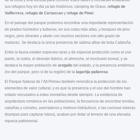
de la zona y una excusa para conocer estos valles y montañas enlazando
sus refugios hoy en día ya tan históricos: càmping de Graus,
refugio de
Vallferrera
,
refugio de Certascan
y
refuge de Pinet
.
En el paisaje del parque podemos encontrar una importante representación
de prados húmedos y turberas, en sus cotas más altas, y bosques de pino
negro, pino silvestre y abeto con muchos sectores con alto grado de
madurez. Se destaca la única presencia de sabina albar de toda Cataluña.
Entre la fauna existen especies raras y de especial protección como el oso
pardo, la nutria, el desmán ibérico, el alimoche, el mochuelo boreal, y se
destaca la mayor población de
urogallo
del estado, y la presencia endémica
(no del parque, pero sí de la región) de la
lagartija pallaresa
.
El Parque Natural de l’Alt Pirineu también reivindica la protección de los
elementos de valor cultural, y es que la presencia y el uso del hombre han
estado vinculados a estas montañas desde siempre. La existencia de
arquitectura románica en las poblaciones, la frecuencia de encontrar bordas,
cabañas y corrales, aserraderos y molinos hidráulicos, o las curiosas loberas
(trampas para capturar lobos), acaban por dotar al terreno de una elevada
riqueza patrimonial.