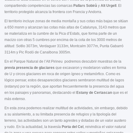
compartiendo competencias las comarcas
Pallars Sobirà
y
Alt Urgell
. El
territorio protegido alcanza la frontera con Francia y Andorra.
El territorio incluye zonas de media montaña y sus cotas más bajas se sitúan
a 650 msnm y alcanzan las cotas más altas de Catalunya, 3143 metros que
se materializa en la cumbre de la Pica d’Estats, que forma parte de un
macizo con otras 5 cumbres por encima de la cota de los 3000 metros de
altitud: Sotllo 3073m, Verdaguer 3133m, Montcalm 3077m, Punta Gabarró
3114m y Pic Rodó de Canalbona 3005m.
En el Parque Natural de l’Alt Pirineu podremos descubrir muestras de la
previa presencia de glaciares
que excavaron y modelaron valles en forma
de U y circos glaciares en roca de origen ígneo y metamórfico. Como es
lógico pensar, estos desaparecidos glaciares sembraron multitud de lagos
(estanys) por la región, que aportan frecuentemente la presencia del agua
en los paisajes y panoramas, destacando el
Estany de Certascan
que es el
más extenso.
En esta zona podemos realizar multitud de actividades, sin embargo, debido
a su aislamiento, a su limitada presencia de refugios y la tipología del
terreno, las actividades son un tanto agrestes y dotadas de un valor austero
y rudo. En la actualidad, la travesía
Porta del Cel
, reivindica el valor natural