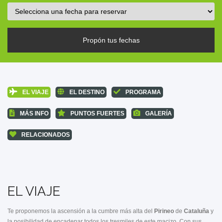
Propón tus fechas
EL VIAJE
EL DESTINO
PROGRAMA
MÁS INFO
PUNTOS FUERTES
GALERÍA
RELACIONADOS
EL VIAJE
Te proponemos la ascensión a la cumbre más alta del
Pirineo
de
Cataluña
y
la posibilidad de encadenar todos los tresmiles de este macizo. Con sus