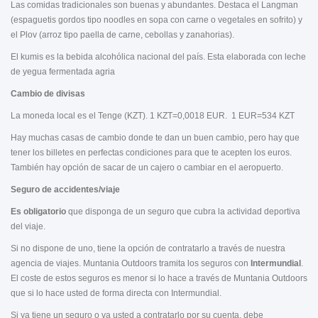
Las comidas tradicionales son buenas y abundantes. Destaca el Langman
(espaguetis gordos tipo noodles en sopa con carne o vegetales en sofrito) y
el Plov (arroz tipo paella de carne, cebollas y zanahorias).
El kumis es la bebida alcohólica nacional del país. Esta elaborada con leche
de yegua fermentada agria
Cambio de divisas
La moneda local es el Tenge (KZT). 1 KZT=0,0018 EUR. 1 EUR=534 KZT
Hay muchas casas de cambio donde te dan un buen cambio, pero hay que
tener los billetes en perfectas condiciones para que te acepten los euros.
También hay opción de sacar de un cajero o cambiar en el aeropuerto.
Seguro de accidentes/viaje
Es obligatorio
que disponga de un seguro que cubra la actividad deportiva
del viaje.
Si no dispone de uno, tiene la opción de contratarlo a través de nuestra
agencia de viajes. Muntania Outdoors tramita los seguros con
Intermundial
.
El coste de estos seguros es menor si lo hace a través de Muntania Outdoors
que si lo hace usted de forma directa con Intermundial.
Si ya tiene un seguro o va usted a contratarlo por su cuenta, debe