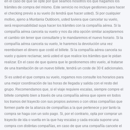
en el caso de que se opte por que seamos nosotros los que hagamos los
trámites de compra del mismo. Este servicio no incluye gestiones para hacer
el checking previo a su vuelo (lo tendrá que hacer usted). Si por cualquier
motivo, ajeno a Muntania Outdoors, usted tuviera que cancelar su vuelo,
será responsabilidad suya hacer los trámites con la compañía aérea. Si la
compañía aérea cancela su vuelo y nos da otra opción similar aceptaremos
el cambio sin tener que consultarle y le mandaremos el nuevo horario. Si la
compañía aérea cancela su vuelo, le haremos la devolución una vez
reembolsen el dinero que costó el billete. Si la compañía aérea cancela su
vuelo y quiere reclamar, será usted el que realice los trámites que le pidan
realizar. En el caso de que quiera que le gestionemos otro vuelo, al tratarse
de una tramitación de un nuevo billete, tendrá un coste de 30 € adicionales.
Si es usted el que compra su vuelo, rogamos nos consulte los horarios para
una mejor coordinación de las horas de llegada y salida con el resto del
grupo. Recomendamos que, si el viaje requiere escalas, siempre compre el
billete completo bien a través de una compañía aérea que opere en todos
los tramos del trayecto con sus propios aviones o con otras compañías que
formen parte de la alianza de compañías a la que pertenece y por tanto la
compra se haga con un solo pago. Si, por el contrario, opta por comprar un
trayecto de ida o vuelta en la que hay escalas y cada escala supone una
compra con distintas compañías, en caso de que una compañía cancele el