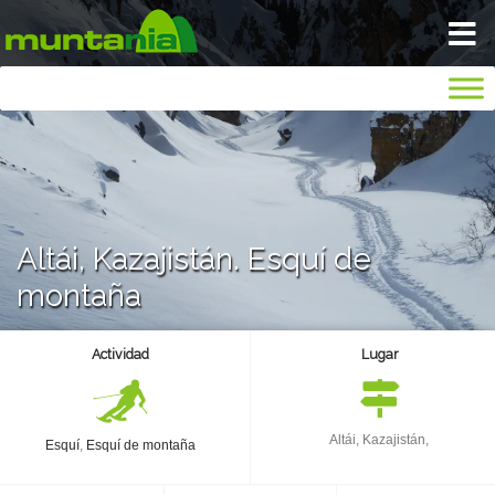
VIAJA TRANQUILO
INICIO
BLOG
Altái, Kazajistán. Esquí de
montaña
NOSOTROS
Actividad
Lugar
GALERIA
SEGUROS
Altái, Kazajistán,
Esquí
,
Esquí de montaña