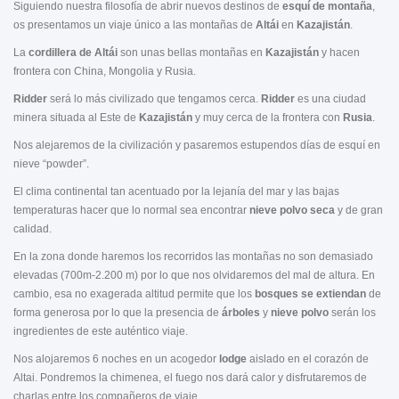
Siguiendo nuestra filosofía de abrir nuevos destinos de
esquí de montaña
,
os presentamos un viaje único a las montañas de
Altái
en
Kazajistán
.
La
cordillera de Altái
son unas bellas montañas en
Kazajistán
y hacen
frontera con China, Mongolia y Rusia.
Ridder
será lo más civilizado que tengamos cerca.
Ridder
es una ciudad
minera situada al Este de
Kazajistán
y muy cerca de la frontera con
Rusia
.
Nos alejaremos de la civilización y pasaremos estupendos días de esquí en
nieve “powder”.
El clima continental tan acentuado por la lejanía del mar y las bajas
temperaturas hacer que lo normal sea encontrar
nieve polvo
seca
y de gran
calidad.
En la zona donde haremos los recorridos las montañas no son demasiado
elevadas (700m-2.200 m) por lo que nos olvidaremos del mal de altura. En
cambio, esa no exagerada altitud permite que los
bosques se extiendan
de
forma generosa por lo que la presencia de
árboles
y
nieve polvo
serán los
ingredientes de este auténtico viaje.
Nos alojaremos 6 noches en un acogedor
lodge
aislado en el corazón de
Altai. Pondremos la chimenea, el fuego nos dará calor y disfrutaremos de
charlas entre los compañeros de viaje.