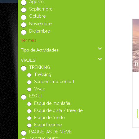
Agosto
Septiembre
Octubre
Noviembre
Diciembre
Ver más
Tipo de Actividades
VIAJES
Tr
TREKKING
Trekking
Senderismo confort
Vivac
ESQUí
Esquí de montaña
Esquí de pista / freeride
Esquí de fondo
Esquí freeride
RAQUETAS DE NIEVE