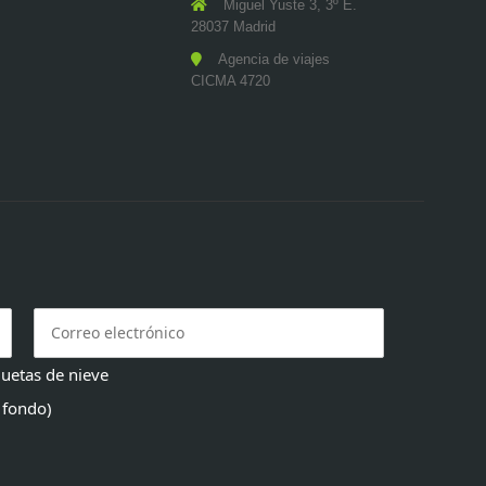
Miguel Yuste 3, 3º E.
28037 Madrid
Agencia de viajes
CICMA 4720
uetas de nieve
 fondo)