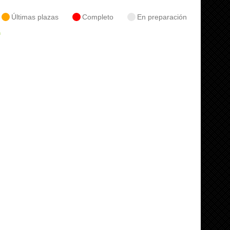
Últimas plazas
Completo
En preparación
n