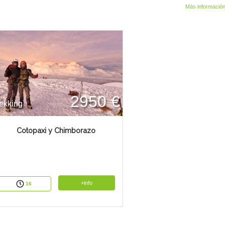
Más informació
2950 €
ekking
Cotopaxi y Chimborazo
+info
16