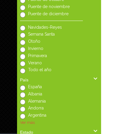
Puente de noviembre
Puente de diciembre
Navidades-Reyes
Semana Santa
Otoño
Invierno
Primavera
Verano
Todo el año
País
España
Albania
Alemania
Andorra
Argentina
Ver más
Estado