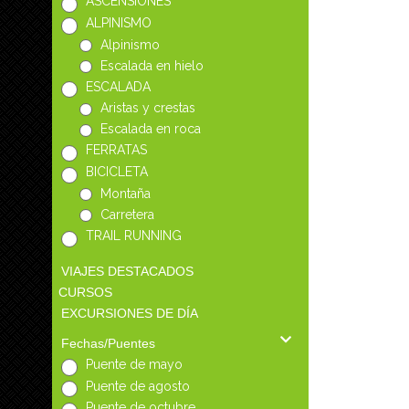
ASCENSIONES
ALPINISMO
Alpinismo
Escalada en hielo
ESCALADA
Aristas y crestas
Escalada en roca
FERRATAS
BICICLETA
Montaña
Carretera
TRAIL RUNNING
VIAJES DESTACADOS
CURSOS
EXCURSIONES DE DÍA
Fechas/Puentes
Puente de mayo
Puente de agosto
Puente de octubre