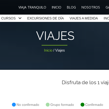
VIAJA TRANQUILO
INICIO
BLOG
NOSOTROS
G
CURSOS
EXCURSIONES DE DÍA
VIAJES A MEDIDA
IN
VIAJES
Inicio
/
Viajes
Disfruta de los
1
viaj
No confirmado
Grupo formado
Confirmado