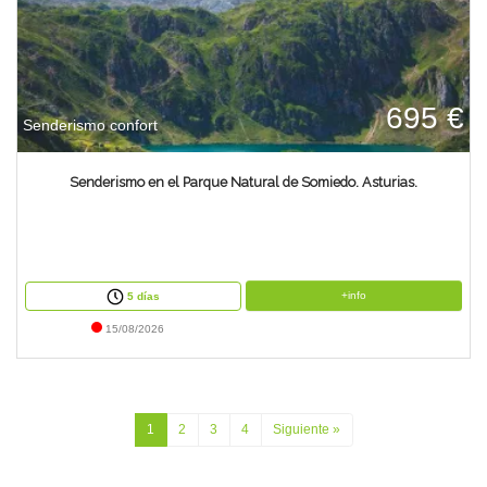
695 €
Senderismo confort
Senderismo en el Parque Natural de Somiedo. Asturias.
+info
5 días
15/08/2026
1
2
3
4
Siguiente »