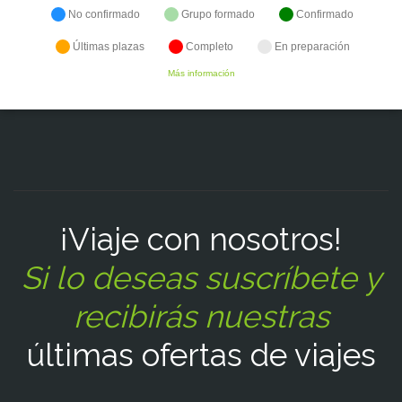
No confirmado
Grupo formado
Confirmado
Últimas plazas
Completo
En preparación
Más información
¡Viaje con nosotros!
Si lo deseas suscríbete y
recibirás nuestras
últimas ofertas de viajes