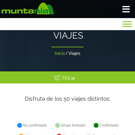
VIAJA TRANQUILO
VIAJES
INICIO
Inicio
/
Viajes
BLOG
Filtrar
NOSOTROS
Disfruta de los
50
viajes distintos:
GALERIA
SEGUROS
No confirmado
Grupo formado
Confirmado