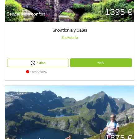
1395 €
Senderismo confort
Snowdonia y Gales
Snowdonia
+info
7 días
10/08/2026
1875 €