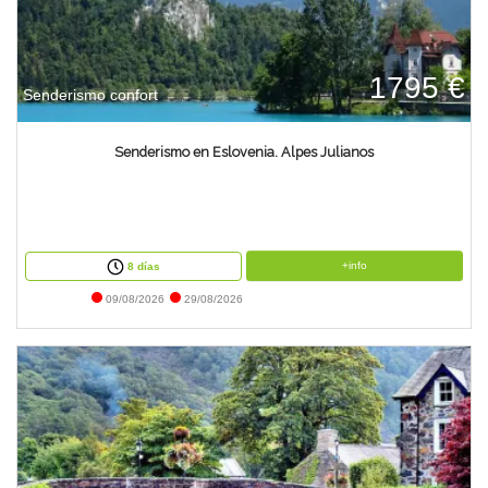
1795 €
Senderismo confort
Senderismo en Eslovenia. Alpes Julianos
+info
8 días
09/08/2026
29/08/2026