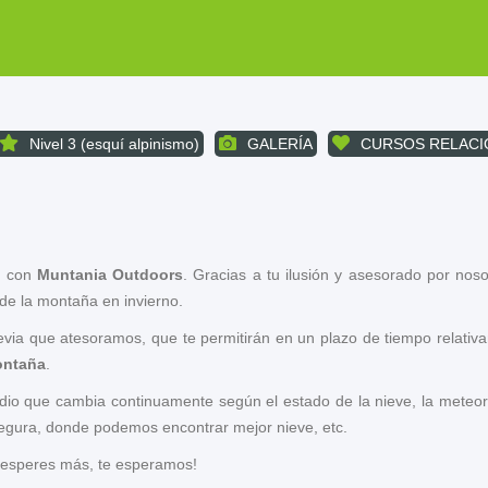
Nivel 3 (esquí alpinismo)
GALERÍA
CURSOS RELAC
a
con
Muntania Outdoors
. Gracias a tu ilusión y asesorado por nos
 de la montaña en invierno.
previa que atesoramos, que te permitirán en un plazo de tiempo rela
ontaña
.
dio que cambia continuamente según el estado de la nieve, la meteor
egura, donde podemos encontrar mejor nieve, etc.
 esperes más, te esperamos!