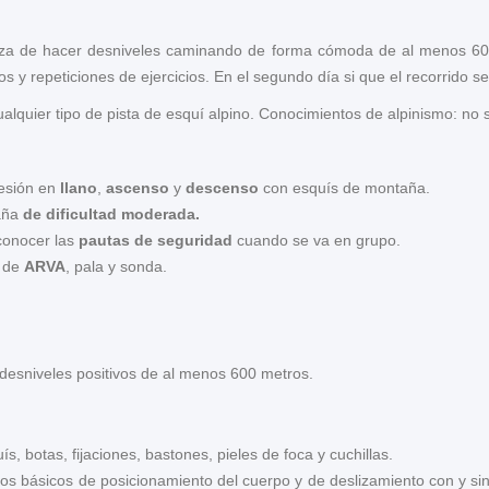
apaza de hacer desniveles caminando de forma cómoda de al menos 600
s y repeticiones de ejercicios. En el segundo día si que el recorrido s
alquier tipo de pista de esquí alpino. Conocimientos de alpinismo: no s
resión en
llano
,
ascenso
y
descenso
con esquís de montaña.
aña
de dificultad moderada.
conocer las
pautas de seguridad
cuando se va en grupo.
o de
ARVA
, pala y sonda.
 desniveles positivos de al menos 600 metros.
s, botas, fijaciones, bastones, pieles de foca y cuchillas.
ectos básicos de posicionamiento del cuerpo y de deslizamiento con y