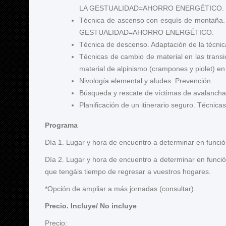
LA GESTUALIDAD=AHORRO ENERGÉTICO. Fund
Técnica de ascenso con esquís de montaña. 
GESTUALIDAD=AHORRO ENERGÉTICO.
Técnica de descenso. Adaptación de la técnica 
Técnicas de cambio de material en las transi
material de alpinismo (crampones y piolet) e
Nivología elemental y aludes. Prevención.
Búsqueda y rescate de víctimas de avalancha
Planificación de un itinerario seguro. Técnicas
Programa
Día 1. Lugar y hora de encuentro a determinar en funció
Día 2. Lugar y hora de encuentro a determinar en funció
que tengáis tiempo de regresar a vuestros hogares.
*Opción de ampliar a más jornadas (consultar).
Precio. Incluye/ No incluye
Precio: