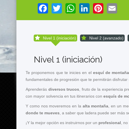
Facebook
Twitter
WhatsApp
LinkedIn
Pinterest
Email
Nivel 1 (iniciación)
Nivel 2 (avanzado)
Nivel 1 (iniciación)
Te proponemos que te inicies en el
esquí de montañ
fundamentales de progresión que te permitirán disfrutar
Aprenderás
diversos trucos
, fruto de la experiencia 
con mayor solvencia en tus itinerarios con
esquís de m
Y como nos moveremos en la
alta montaña
, en un me
donde te mueves
, a saber que ladera puede ser más s
¡Y la mejor opción es instruirnos por un
profesional
, no