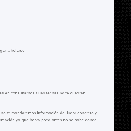
gar a helarse.
s en consultarnos si las fechas no te cuadran.
te no te mandaremos información del lugar concreto y
formación ya que hasta poco antes no se sabe donde