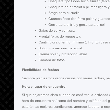
Chaqueta tipo Gore-Tex o similar (terce
Chaqueta de primalof o plumas ligera y 
Braga para el cuello.
Guantes finos tipo forro polar y guante
Gorro para el frío y gorra para el sol.
Gafas de sol y ventisca.
Frontal (pilas de repuesto).
Cantimplora o termo, mínimo 1 litro. En caso 
Botiquín y neceser personal.
Crema solar y protección labial.
Cámara de fotos.
Flexibilidad de fechas
Siempre planteamos varios cursos con varias fechas, per
Hora y lugar de encuentro
Si que dejaremos claro cuando se confirme la actividad 
hora de encuentro así como del nombre y teléfono del 
estarán las mejores condiciones, ¡merece la pena la esp