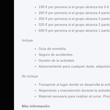
190 € por persona si el grupo alcanza los 5-6 
200 € por persona si el grupo alcanza 4 parti
250 € por persona si el grupo alcanza 3 parti
325 € por persona si el grupo alcanza 2 parti
600 € por persona si el grupo alcanza 1 parti
Incluye
Guía de montaña.
Seguro de accidentes.
Gestión de la actividad.
Asesoramiento para cualquier duda, adquisició
No incluye
Transporte al lugar donde se desarrolla la ac
Alojamiento y manutención durante la activid
Material necesario para realizar el curso. Posib
Más información