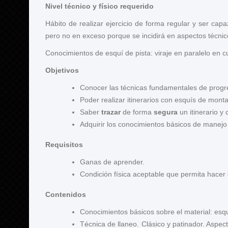
Nivel técnico y físico requerido
Hábito de realizar ejercicio de forma regular y ser c
pero no en exceso porque se incidirá en aspectos técnico
Conocimientos de esquí de pista: viraje en paralelo en cu
Objetivos
Conocer las técnicas fundamentales de prog
Poder realizar itinerarios con esquís de mont
Saber
trazar
de forma
segura
un itinerario y 
Adquirir los conocimientos básicos de manej
Requisitos
Ganas de aprender.
Condición física aceptable que permita hacer
Contenidos
Conocimientos básicos sobre el material: esquí
Técnica de llaneo. Clásico y patinador. Asp