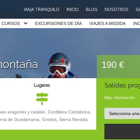
VIAJA TRANQUILO
INICIO
BLOG
NOSOTROS
G
CURSOS
EXCURSIONES DE DÍA
VIAJES A MEDIDA
IN
montaña
190 €
Salidas pr
Lugares
Más información
ineo aragonés y catalán, Cordillera Cantábrica,
erra de Guadarrama, Gredos, Sierra Nevada.