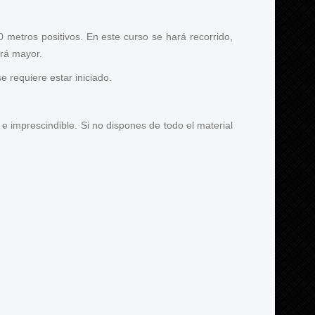
metros positivos. En este curso se hará recorrido,
erá mayor.
e requiere estar iniciado.
e imprescindible. Si no dispones de todo el material