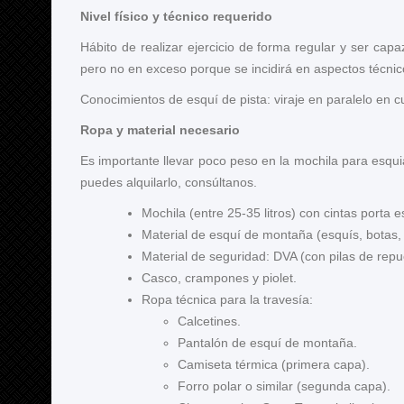
Nivel físico y técnico requerido
Hábito de realizar ejercicio de forma regular y ser c
pero no en exceso porque se incidirá en aspectos técnico
Conocimientos de esquí de pista: viraje en paralelo en cu
Ropa y material necesario
Es importante llevar poco peso en la mochila para esquia
puedes alquilarlo, consúltanos.
Mochila (entre 25-35 litros) con cintas porta e
Material de esquí de montaña (esquís, botas, p
Material de seguridad: DVA (con pilas de repu
Casco, crampones y piolet.
Ropa técnica para la travesía:
Calcetines.
Pantalón de esquí de montaña.
Camiseta térmica (primera capa).
Forro polar o similar (segunda capa).