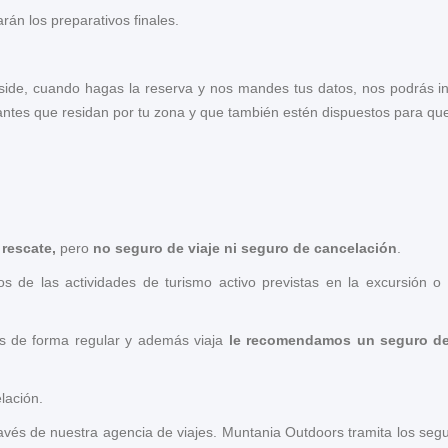
án los preparativos finales.
side, cuando hagas la reserva y nos mandes tus datos, nos podrás ind
ipantes que residan por tu zona y que también estén dispuestos para q
 rescate,
pero
no seguro de viaje ni seguro de cancelación
.
s de las actividades de turismo activo previstas en la excursión o v
es de forma regular y además viaja
le recomendamos un seguro de
elación.
ravés de nuestra agencia de viajes. Muntania Outdoors tramita los segu