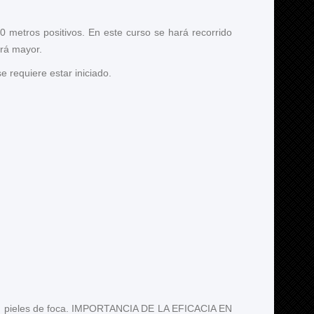
 metros positivos. En este curso se hará recorrido
erá mayor.
e requiere estar iniciado.
 sin pieles de foca. IMPORTANCIA DE LA EFICACIA EN