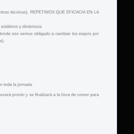
 y otras técnicas). REPETIMOS QUE EFICACIA EN LA
s estáticos y dinámicos.
s donde nos vemos obligado a cambiar los esquís por
s).
n toda la jornada.
ezará pronto y se finalizará a la hora de comer para