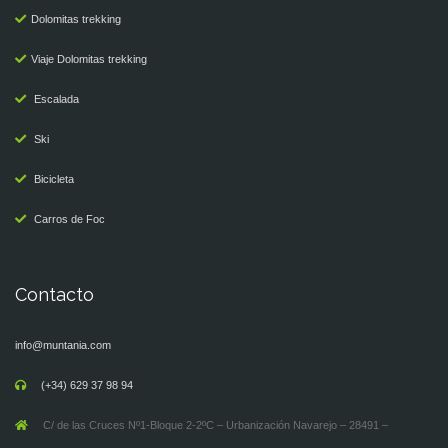
Dolomitas trekking
Viaje Dolomitas trekking
Escalada
Ski
Bicicleta
Carros de Foc
Contacto
info@muntania.com
(+34) 629 37 98 94
C/ de las Cruces Nº1-Bloque 2-2ºC – Urbanización Navarejo – 28491 –