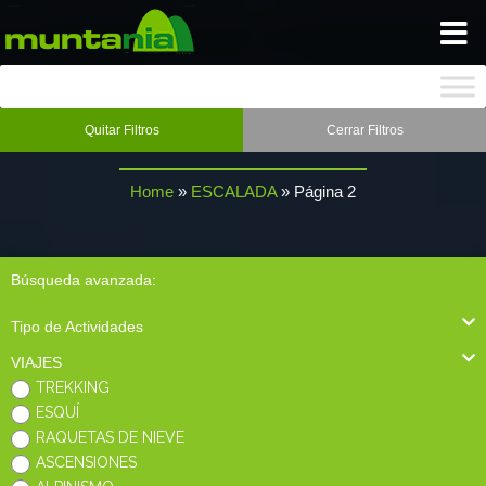
INICIO
ESCALADA
Quitar Filtros
Cerrar Filtros
BLOG
Home
»
ESCALADA
»
Página 2
NOSOTROS
Búsqueda avanzada:
GALERIA
Tipo de Actividades
SEGUROS
VIAJES
TREKKING
ESQUÍ
CONTACTO
RAQUETAS DE NIEVE
ASCENSIONES