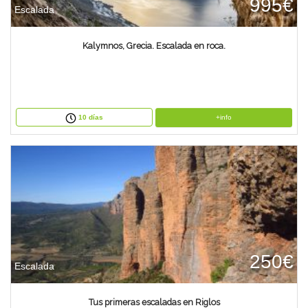
995€
Escalada
Kalymnos, Grecia. Escalada en roca.
+info
10 días
250€
Escalada
Tus primeras escaladas en Riglos