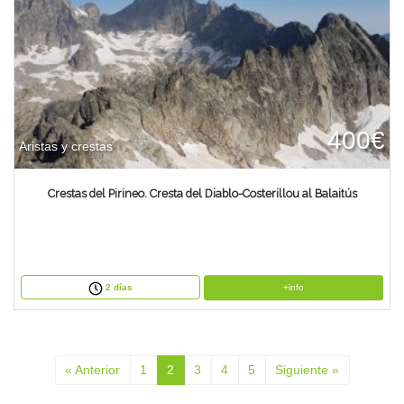
400€
Aristas y crestas
Crestas del Pirineo. Cresta del Diablo-Costerillou al Balaitús
+info
2 días
« Anterior
1
2
3
4
5
Siguiente »