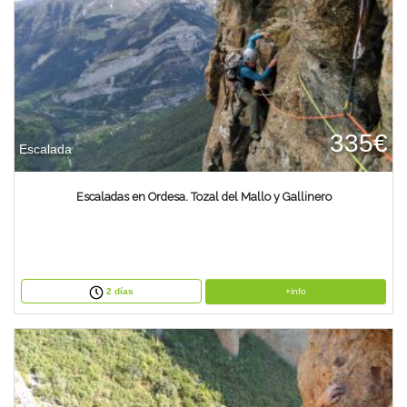
335€
Escalada
Escaladas en Ordesa. Tozal del Mallo y Gallinero
+info
2 días