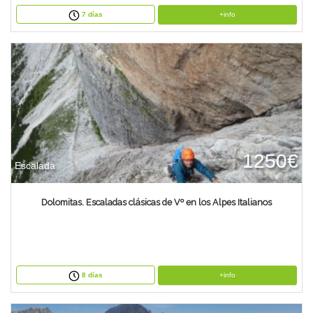
+info
7 días
1250€
Escalada
Dolomitas. Escaladas clásicas de Vº en los Alpes Italianos
+info
8 días