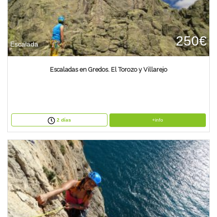
250€
Escalada
Escaladas en Gredos. El Torozo y Villarejo
+info
2 días